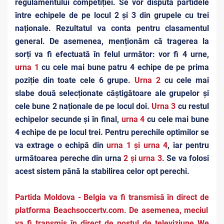
regulamentului competiției. Se vor disputa partidele
între echipele de pe locul 2 și 3 din grupele cu trei
naționale. Rezultatul va conta pentru clasamentul
general. De asemenea, menționăm că tragerea la
sorți va fi efectuată în felul următor: vor fi 4 urne,
urna 1
cu cele mai bune patru 4 echipe de pe prima
poziție din toate cele 6 grupe.
Urna 2
cu cele mai
slabe două selecționate câștigătoare ale grupelor și
cele bune 2 naționale de pe locul doi.
Urna 3
cu restul
echipelor secunde și în final,
urna 4
cu cele mai bune
4 echipe de pe locul trei. Pentru perechile optimilor se
va extrage o echipă din
urna 1 și urna 4
, iar pentru
următoarea pereche din urna
2 și urna 3
. Se va folosi
acest sistem până la stabilirea celor opt perechi.
Partida Moldova - Belgia va fi transmisă în direct de
platforma
Beachsoccertv.com.
De asemenea, meciul
va fi transmis în direct de postul de televiziune We