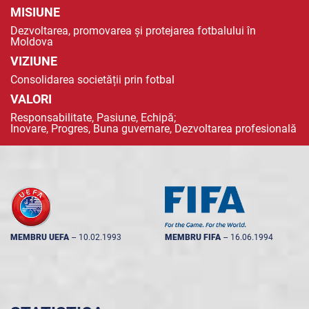
MISIUNE
Dezvoltarea, promovarea și protejarea fotbalului în
Moldova
VIZIUNE
Consolidarea societății prin fotbal
VALORI
Responsabilitate, Pasiune, Echipă;
Inovare, Progres, Buna guvernare, Dezvoltarea profesională
MEMBRU UEFA
--
10.02.1993
MEMBRU FIFA
--
16.06.1994