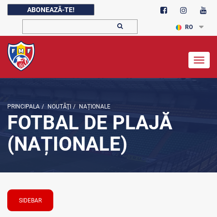
ABONEAZĂ-TE!
RO
Togg
navig
PRINCIPALA
/
NOUTĂŢI
/
NAȚIONALE
FOTBAL DE PLAJĂ
(NAȚIONALE)
SIDEBAR