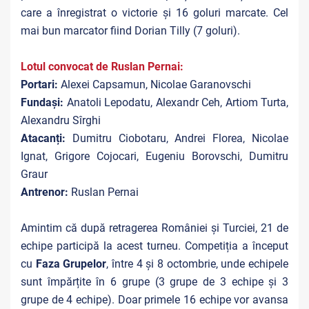
care a înregistrat o victorie și 16 goluri marcate. Cel
mai bun marcator fiind Dorian Tilly (7 goluri).
Lotul convocat de Ruslan Pernai:
Portari:
Alexei Capsamun, Nicolae Garanovschi
Fundași:
Anatoli Lepodatu, Alexandr Ceh, Artiom Turta,
Alexandru Sîrghi
Atacanți:
Dumitru Ciobotaru, Andrei Florea, Nicolae
Ignat, Grigore Cojocari, Eugeniu Borovschi, Dumitru
Graur
Antrenor:
Ruslan Pernai
Amintim că după retragerea României și Turciei, 21 de
echipe participă la acest turneu. Competiția a început
cu
Faza Grupelor
, între 4 și 8 octombrie, unde echipele
sunt împărțite în 6 grupe (3 grupe de 3 echipe și 3
grupe de 4 echipe). Doar primele 16 echipe vor avansa