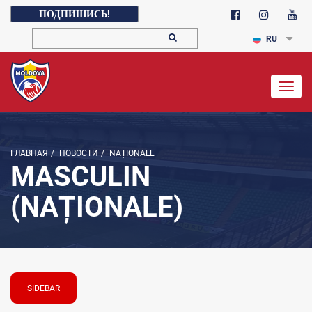
ПОДПИШИСЬ!
RU
Togg
navig
ГЛАВНАЯ
/
НОВОСТИ
/
NAȚIONALE
MASCULIN
(NAȚIONALE)
SIDEBAR