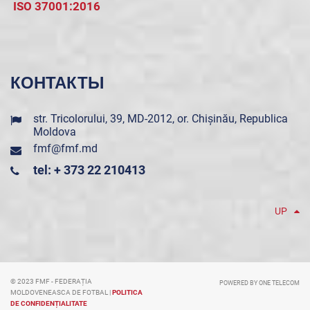
ISO 37001:2016
КОНТАКТЫ
str. Tricolorului, 39, MD-2012, or. Chișinău, Republica
Moldova
fmf@fmf.md
tel: + 373 22 210413
UP
© 2023 FMF - FEDERAȚIA
POWERED BY ONE TELECOM
MOLDOVENEASCA DE FOTBAL |
POLITICA
DE CONFIDENȚIALITATE