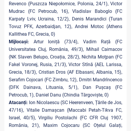
Revenco (Puszcza Niepołomice, Polonia, 24/1), Victor
Mudrac (FC Petrocub, 16), Vladislav Baboglo (FC
Karpaty Lviv, Ucraina, 12/2), Denis Marandici (Turan
Tovuz PFK, Azerbaidjan, 12), Andrei Motoc (
Athens
Kallithea FC, Grecia, 0)
Mijlocași:
Artur Ioniță (73/4), Vadim Rață (FC
Universitatea Cluj, România, 49/3), Mihail Caimacov
(NK Slaven Belupo, Croația, 28/2), Nichita Moțpan (FC
Fakel Voronej, Rusia, 21/3), Victor Stînă (AEL Larissa,
Grecia, 18/3), Cristian Dros (
AF Elbasani, Albania, 15),
Serafim Cojocari (FC Zimbru, 12), Dmitri Mandrîncenco
(
DFK Dainava, Lituania, 5/1),
Dan Pușcaș (FC
Petrocub, 1), Daniel Danu (Chindia Târgoviște, 0)
Atacanți:
Ion Nicolaescu (SC Heerenveen, Țările de Jos,
47/16), Vitalie Damașcan (Maccabi Petah-Tikva FC,
Israel, 40/5), Virgiliu Postolachi (FC CFR Cluj 1907,
România, 21), Maxim Cojocaru (SC Oțelul Galați,