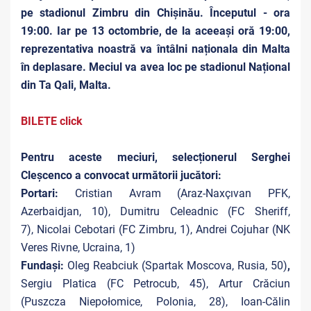
pe stadionul Zimbru din Chișinău. Începutul - ora
19:00. Iar pe 13 octombrie, de la aceeași oră 19:00,
reprezentativa noastră va întâlni naționala din Malta
în deplasare. Meciul va avea loc pe stadionul Național
din Ta Qali, Malta.
BILETE click
Pentru aceste meciuri, selecționerul Serghei
Cleșcenco a convocat următorii jucători:
Portari:
Cristian Avram (
Araz-Naxçıvan PFK,
Azerbaidjan, 10),
Dumitru Celeadnic (FC Sheriff,
7), Nicolai Cebotari (FC Zimbru, 1), Andrei Cojuhar (
NK
Veres Rivne, Ucraina, 1)
Fundași:
Oleg Reabciuk (Spartak Moscova, Rusia, 50)
,
Sergiu Platica (FC Petrocub, 45),
A
rtur Crăciun
(Puszcza Niepołomice, Polonia, 28), Ioan-Călin