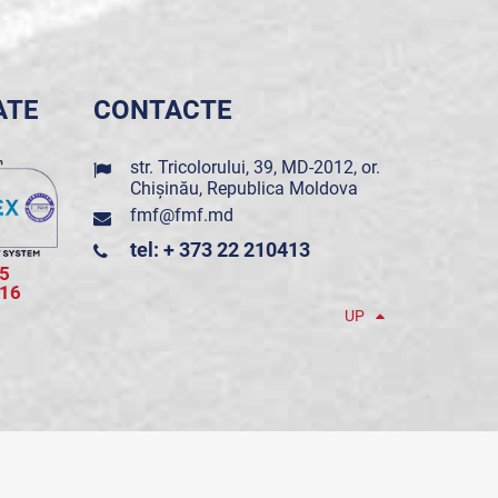
ATE
CONTACTE
str. Tricolorului, 39, MD-2012, or.
Chișinău, Republica Moldova
fmf@fmf.md
tel: + 373 22 210413
5
016
UP
POWERED BY ONE TELECOM