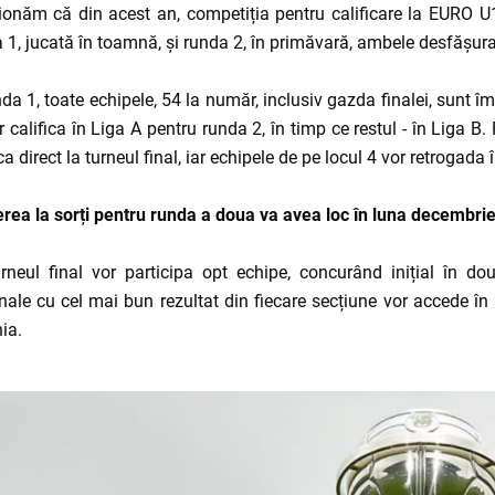
onăm că din acest an, competiția pentru calificare la EURO U
 1, jucată în toamnă, și runda 2, în primăvară, ambele desfășur
nda 1, toate echipele, 54 la număr, inclusiv gazda finalei, sunt 
r califica în Liga A pentru runda 2, în timp ce restul - în Liga B
ica direct la turneul final, iar echipele de pe locul 4 vor retrogada 
rea la sorți pentru runda a doua va avea loc în luna decembrie
rneul final vor participa opt echipe, concurând inițial în d
nale cu cel mai bun rezultat din fiecare secțiune vor accede î
ia.