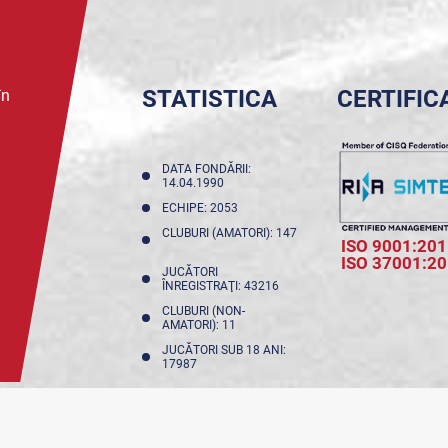
STATISTICA
CERTIFIC
în
DATA FONDĂRII:
14.04.1990
ECHIPE: 2053
CLUBURI (AMATORI): 147
ISO 9001:201
ISO 37001:2
JUCĂTORI
ÎNREGISTRAŢI: 43216
CLUBURI (NON-
AMATORI): 11
JUCĂTORI SUB 18 ANI:
17987
NFIDENȚIALITATE