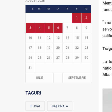
AUGUST 2026
Menți
Fotbal în grădinițe
L
M
M
J
V
S
D
runda
1
2
În ru
3
4
5
6
7
8
9
se vo
calif
10
11
12
13
14
15
16
17
18
19
20
21
22
23
Trage
24
25
26
27
28
29
30
La tu
națio
31
Alban
IULIE
SEPTEMBRIE
TAGURI
FUTSAL
NAȚIONALA