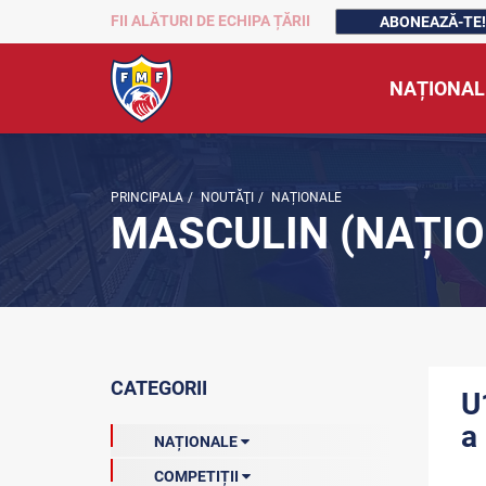
FII ALĂTURI DE ECHIPA ȚĂRII
ABONEAZĂ-TE!
NAȚIONAL
PRINCIPALA
/
NOUTĂŢI
/
NAȚIONALE
MASCULIN (NAȚIO
CATEGORII
U
a
NAȚIONALE
COMPETIȚII