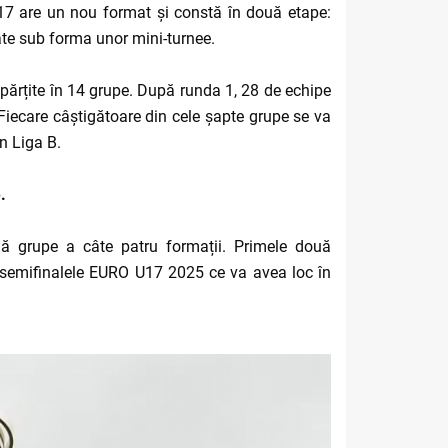
17 are un nou format și constă în două etape:
ate sub forma unor mini-turnee.
împărțite în 14 grupe. După runda 1, 28 de echipe
. Fiecare câștigătoare din cele șapte grupe se va
în Liga B.
.
ouă grupe a câte patru formații. Primele două
n semifinalele EURO U17 2025 ce va avea loc în