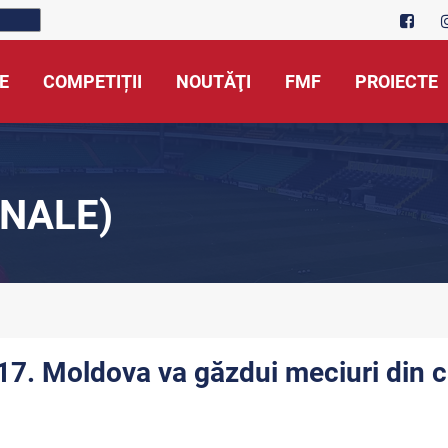
E
COMPETIȚII
NOUTĂŢI
FMF
PROIECTE
NALE)
17. Moldova va găzdui meciuri din c