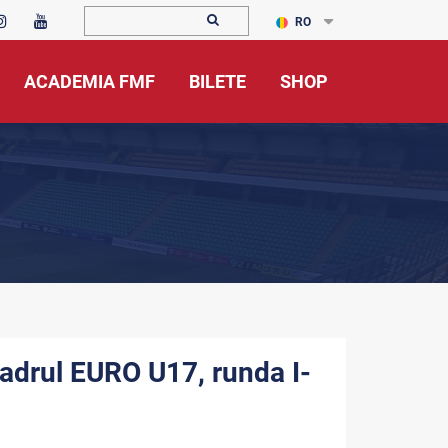
RO
ACADEMIA FMF
BILETE
SHOP
adrul EURO U17, runda I-