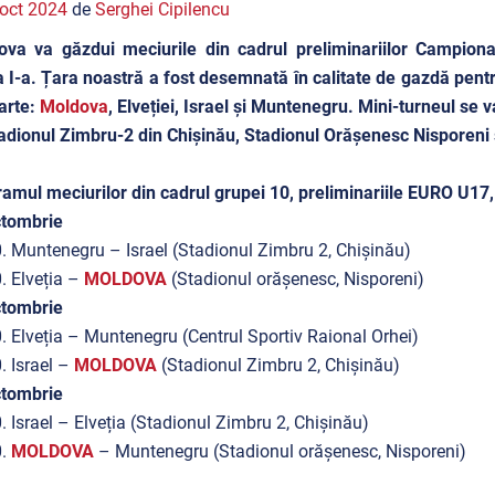
oct 2024
de
Serghei Cipilencu
va va găzdui meciurile din cadrul preliminariilor Campiona
 I-a. Țara noastră a fost desemnată în calitate de gazdă pentr
arte:
Moldova
,
Elveției
, Israel și Muntenegru. Mini-turneul se
adionul Zimbru-2 din Chișinău, Stadionul Orășenesc Nisporeni
amul meciurilor din cadrul grupei 10, preliminariile EURO U17,
ctombrie
. Muntenegru – Israel (Stadionul Zimbru 2, Chișinău)
. Elveția –
MOLDOVA
(Stadionul orășenesc, Nisporeni)
ctombrie
. Elveția – Muntenegru (Centrul Sportiv Raional Orhei)
. Israel –
MOLDOVA
(Stadionul Zimbru 2, Chișinău)
ctombrie
. Israel – Elveția (Stadionul Zimbru 2, Chișinău)
0.
MOLDOVA
– Muntenegru (Stadionul orășenesc, Nisporeni)