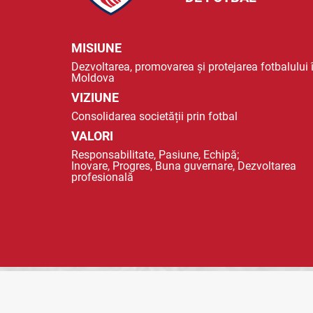
MISIUNE
Dezvoltarea, promovarea și protejarea fotbalului 
Moldova
VIZIUNE
Consolidarea societății prin fotbal
VALORI
Responsabilitate, Pasiune, Echipă;
Inovare, Progres, Buna guvernare, Dezvoltarea
profesională
© 2023 FMF - FEDERAȚIA MOLDOVENEASCA DE FOTBAL |
POLITICA DE CO