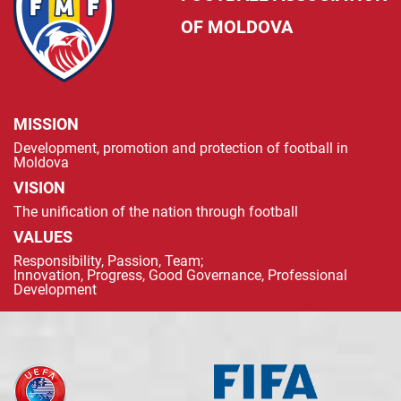
OF MOLDOVA
MISSION
Development, promotion and protection of football in
Moldova
VISION
The unification of the nation through football
VALUES
Responsibility, Passion, Team;
Innovation, Progress, Good Governance, Professional
Development