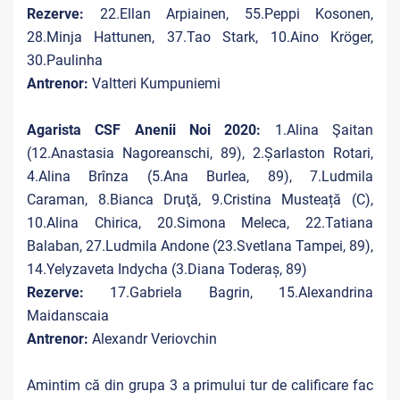
Rezerve:
22.Ellan Arpiainen, 55.Peppi Kosonen,
28.Minja Hattunen, 37.Tao Stark, 10.Aino Kröger,
30.Paulinha
Antrenor:
Valtteri Kumpuniemi
Agarista CSF Anenii Noi 2020:
1.Alina Şaitan
(12.Anastasia Nagoreanschi, 89), 2.Șarlaston Rotari,
4.Alina Brînza (5.Ana Burlea, 89), 7.Ludmila
Caraman, 8.Bianca Druţă, 9.Cristina Musteață (C),
10.Alina Chirica, 20.Simona Meleca, 22.Tatiana
Balaban, 27.Ludmila Andone (23.Svetlana Tampei, 89),
14.Yelyzaveta Indycha (3.Diana Toderaș, 89)
Rezerve:
17.Gabriela Bagrin, 15.Alexandrina
Maidanscaia
Antrenor:
Alexandr Veriovchin
Amintim că din grupa 3 a primului tur de calificare fac