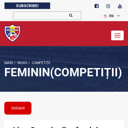
SUBSCRIBE!
EN
Togg
navig
MAIN
/
NEWS
/
COMPETIȚII
FEMININ(COMPETIȚII)
SIDEBAR