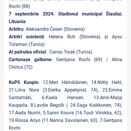
Rochi (88)
7 septembrie 2024. Stadionul municipal Šiauliai
,
Lituania
Arbitru
: Aleksandra Česen (Slovenia)
Arbitri asistenți
: Helena Buh (Slovenia) și Aysu
Toraman (Turcia)
Al patrulea oficial
: Cansu Tryak (Turcia)
Cartonașe galbene:
Gentjana Rochi (69) / Alina
Chirica (72)
KuPS Kuopio
: 12.Meri Hämäläinen, 14.Niitty Hahl,
21.Liina Nora (3.Eerika Appelqvist, 74), 23.Emma
Santamäki, 6.Kaela Hansen, 13.Anni-Maija
Kauppila, 8.Lavdie Begolli ( 24.Saga Kaikkonen, 74),
17.Aada Nurmi, 5.Sanni Kouva (16.Tuuli Viinikka, 62),
19.Roosa Ariyo (11.Nanna Savolainen, 63), 7.Gentjana
Rochi