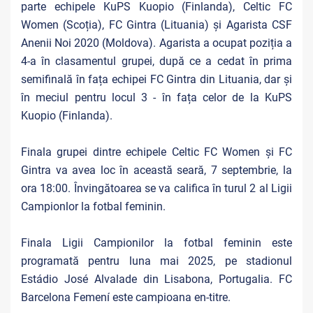
parte echipele KuPS Kuopio (Finlanda), Celtic FC
Women (Scoția), FC Gintra (Lituania) și Agarista CSF
Anenii Noi 2020 (Moldova). Agarista a ocupat poziția a
4-a în clasamentul grupei, după ce a cedat în prima
semifinală în fața echipei FC Gintra din Lituania, dar și
în meciul pentru locul 3 - în fața celor de la KuPS
Kuopio (Finlanda).
Finala grupei dintre echipele Celtic FC Women și FC
Gintra va avea loc în această seară, 7 septembrie, la
ora 18:00. Învingătoarea
se va califica în turul 2 al Ligii
Campionlor la fotbal feminin.
Finala Ligii Campionilor la fotbal feminin este
programată pentru luna mai 2025, pe
stadionul
Estádio José Alvalade
din Lisabona, Portugalia. FC
Barcelona Femení este campioana en-titre.