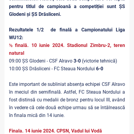
pentru titlul de campioană a competiției sunt ȘS
Glodeni și ȘS Drăsliceni.
Rezultatele 1/2 de finală a Campionatului Liga
WU12:
½ finală. 10 iunie 2024. Stadionul Zimbru-2, teren
natural
09:00 ȘS Glodeni - CSF Alravo
3-0
(victorie tehnică)
10:00 ȘS Drăsliceni - FC Steaua Nordului
6-0
Este important de subliniat absența echipei CSF Alravo
în meciul din semifinală. Astfel, FC Steaua Nordului a
fost distinsă cu medalii de bronz pentru locul III, având
în vedere că cele două echipe urmau să se întâlnească
în finala mică din 14 iunie.
Finala. 14 iunie 2024. CPSN, Vadul lui Vodă