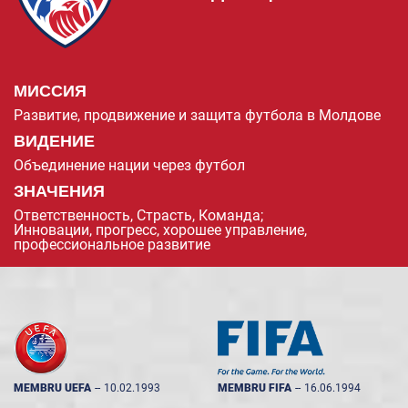
МИССИЯ
Развитие, продвижение и защита футбола в Молдове
ВИДЕНИЕ
Объединение нации через футбол
ЗНАЧЕНИЯ
Ответственность, Страсть, Команда;
Инновации, прогресс, хорошее управление,
профессиональное развитие
MEMBRU UEFA
--
10.02.1993
MEMBRU FIFA
--
16.06.1994