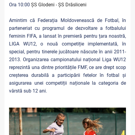
Ora 10:00
ȘS Glodeni - ȘS Drăsliceni
Amintim că Federația Moldovenească de Fotbal, în
parteneriat cu programul de dezvoltare a fotbalului
feminin FIFA, a lansat în premieră pentru țara noastră,
LIGA WU12, o nouă competiție implementată, în
special, pentru tinerele jucătoare născute în anii 2011-
2013. Organizarea campionatului național Liga WU12
reprezintă una dintre prioritățile FMF, ce are drept scop
creșterea durabilă a participării fetelor în fotbal și
asigurarea unei competiții naționale la categoria de
vârstă sub 12 ani.