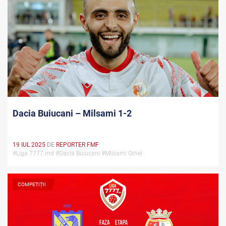
Dacia Buiucani – Milsami 1-2
19 IUL 2025
DE
REPORTER FMF
#Liga 7777.md #Dacia Buiucani #Milsami Orhei
COMPETIȚII