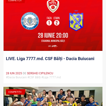
COMPETIȚII
LIVE. Liga 7777.md. CSF Bălți - Dacia Buiucani
28 IUN 2025
DE
SERGHEI CIPILENCU
#Dacia Buiucani #CSF Bălți #Liga 7777.md
COMPETIȚII