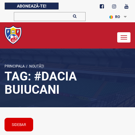
ABONEAZĂ-TE!
RO
Togg
navig
PRINCIPALA
/
NOUTĂŢI
TAG: #DACIA
BUIUCANI
SIDEBAR