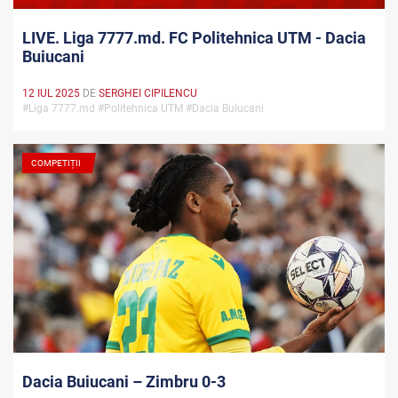
LIVE. Liga 7777.md. FC Politehnica UTM - Dacia
Buiucani
12 IUL 2025
DE
SERGHEI CIPILENCU
#Liga 7777.md #Politehnica UTM #Dacia Buiucani
COMPETIȚII
Dacia Buiucani – Zimbru 0-3