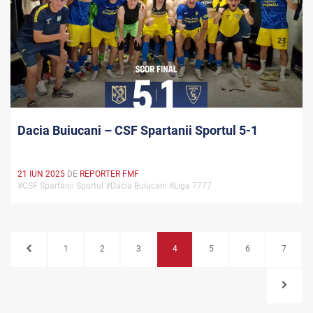
Dacia Buiucani – CSF Spartanii Sportul 5-1
21 IUN 2025
DE
REPORTER FMF
#CSF Spartanii Sportul #Dacia Buiucani #Liga 7777
1
2
3
4
5
6
7