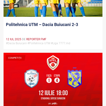
Politehnica UTM – Dacia Buiucani 2-3
12 IUL 2025
DE
REPORTER FMF
#Dacia Buiucani #Politehnica UTM #Liga 7777.md
COMPETIȚII