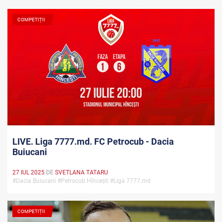
COMPETIȚII
LIVE. Liga 7777.md. FC Petrocub - Dacia
Buiucani
27 IUL 2025
DE
SVETLANA TATARU
#Dacia Buiucani #Petrocub Hîncești #Liga 7777.md
COMPETIȚII