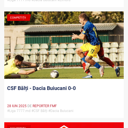
#Liga 7777.md #Dacia Buiucani #Zimbru
COMPETIȚII
CSF Bălți - Dacia Buiucani 0-0
28 IUN 2025
DE
REPORTER FMF
#Liga 7777.md #CSF Bălți #Dacia Buiucani