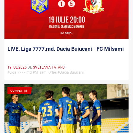
LIVE. Liga 7777.md. Dacia Buiucani - FC Milsami
19 IUL 2025
DE
SVETLANA TATARU
#Liga 7777.md #Milsami Orhei #Dacia Buiucani
COMPETIȚII