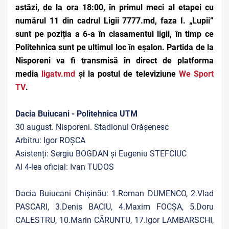
astăzi, de la ora 18:00, în primul meci al etapei cu
numărul 11 din cadrul Ligii 7777.md, faza I. „Lupii”
sunt pe poziția a 6-a în clasamentul ligii, în timp ce
Politehnica sunt pe ultimul loc în eșalon. Partida de la
Nisporeni va fi transmisă în direct de platforma
media
ligatv.md
și la postul de televiziune
We Sport
TV
.
Dacia Buiucani - Politehnica UTM
30 august. Nisporeni. Stadionul Orășenesc
Arbitru: Igor ROȘCA
Asistenți: Sergiu BOGDAN și Eugeniu STEFCIUC
Al 4-lea oficial: Ivan TUDOS
Dacia Buiucani Chișinău: 1.Roman DUMENCO, 2.Vlad
PASCARI, 3.Denis BACIU, 4.Maxim FOCȘA, 5.Doru
CALESTRU, 10.Marin CĂRUNTU, 17.Igor LAMBARSCHI,