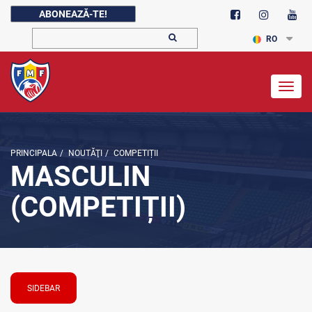
ABONEAZĂ-TE!
RO
Togg
navig
PRINCIPALA
/
NOUTĂŢI
/
COMPETIȚII
MASCULIN
(COMPETIȚII)
SIDEBAR