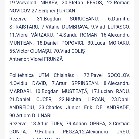
19.Vsevolod NIHAEV, 20.Ștefan EFROS, 22.Roman
NOVICOV, 27.Serghei ȚURCAN
Rezerve: 31.Bogdan SURUCEANU, 6.Dumitru
STRAISTARU, 7.Vitalie DUMBRAVA, 9.Vlad LUPAȘCO,
11.Viorel VĂRZARU, 14.Sandu ROMAN, 16.Alexandru
MUNTEAN, 18.Daniel POPOVICI, 30.Luca MORARU,
55.Victor CIUMAȘU, 70.Vlad COLIȘ
Antrenor: Viorel FRUNZĂ
Politehnica UTM Chișinău: 72.Pavel SOCOLOV,
4.Ovidiu DAVID, 7.Artur SPRINSEAN, 8.Alexandru
MARDARI, 10.Bogdan MUSTEAȚĂ, 17.Lucian RADU,
21.Daniel CUCER, 22.Nichita LIPCAN, 23.Danil
ANDREICIU, 33.Charles Junior Erik DE ANDRADE,
90.Artiom DIJINARI
Rezerve: 13.Artur TUEV, 79.Adrian OPREA, 3.Cristian
GONȚA, 9.Fabian PEGZA,12.Alexandru URSU,