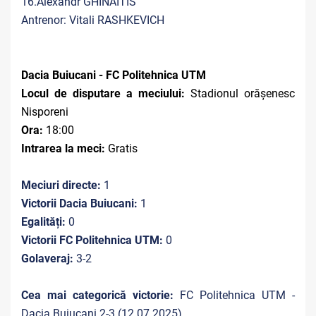
16.Alexandr GHINAITIS
Antrenor: Vitali RASHKEVICH
Dacia Buiucani - FC Politehnica UTM
Locul de disputare a meciului:
Stadionul orășenesc
Nisporeni
Ora:
18:00
Intrarea la meci:
Gratis
Meciuri directe:
1
Victorii Dacia Buiucani:
1
Egalități:
0
Victorii FC Politehnica UTM:
0
Golaveraj:
3-2
Cea mai categorică victorie:
FC Politehnica UTM -
Dacia Buiucani 2-3 (12.07.2025)