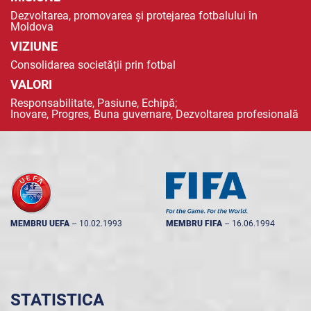
Dezvoltarea, promovarea și protejarea fotbalului în
Moldova
VIZIUNE
Consolidarea societății prin fotbal
VALORI
Responsabilitate, Pasiune, Echipă;
Inovare, Progres, Buna guvernare, Dezvoltarea profesională
MEMBRU UEFA
--
10.02.1993
MEMBRU FIFA
--
16.06.1994
STATISTICA