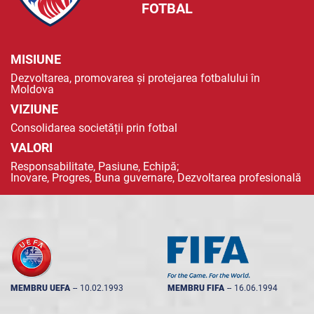
FOTBAL
MISIUNE
Dezvoltarea, promovarea și protejarea fotbalului în
Moldova
VIZIUNE
Consolidarea societății prin fotbal
VALORI
Responsabilitate, Pasiune, Echipă;
Inovare, Progres, Buna guvernare, Dezvoltarea profesională
MEMBRU UEFA
--
10.02.1993
MEMBRU FIFA
--
16.06.1994