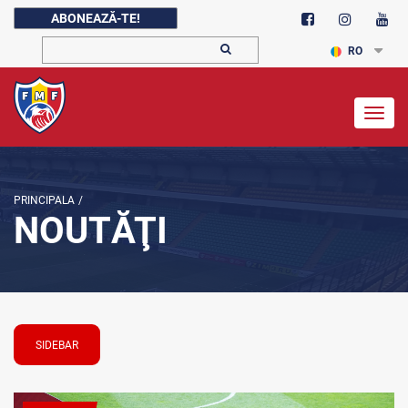
ABONEAZĂ-TE!
RO
Togg
navig
PRINCIPALA
/
NOUTĂŢI
SIDEBAR