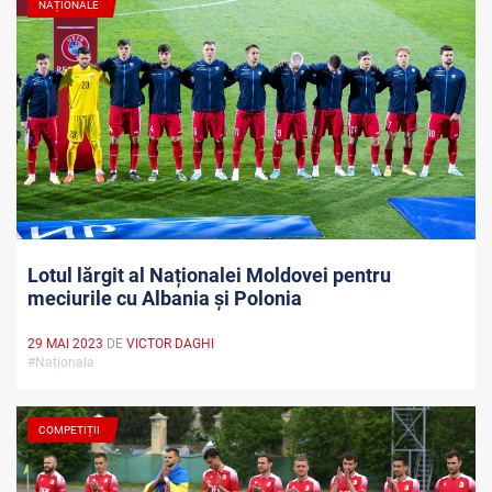
NAȚIONALE
Lotul lărgit al Naționalei Moldovei pentru
meciurile cu Albania și Polonia
29 MAI 2023
DE
VICTOR DAGHI
#Naționala
COMPETIȚII