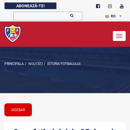
ABONEAZĂ-TE!
RO
Togg
navig
PRINCIPALA
/
NOUTĂŢI
/
ISTORIA FOTBALULUI
SIDEBAR