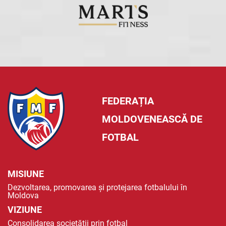
FEDERAȚIA
MOLDOVENEASCĂ DE
FOTBAL
MISIUNE
Dezvoltarea, promovarea și protejarea fotbalului în
Moldova
VIZIUNE
Consolidarea societății prin fotbal