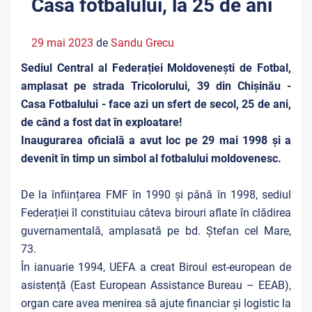
Casa fotbalului, la 25 de ani
29 mai 2023
de
Sandu Grecu
Sediul Central al Federației Moldovenești de Fotbal,
amplasat pe strada Tricolorului, 39 din Chișinău -
Casa Fotbalului - face azi un sfert de secol, 25 de ani,
de când a fost dat în exploatare!
Inaugurarea oficială a avut loc pe 29 mai 1998 și a
devenit în timp un simbol al fotbalului moldovenesc.
De la înființarea FMF în 1990 și până în 1998, sediul
Federației îl constituiau câteva birouri aflate în clădirea
guvernamentală, amplasată pe bd. Ștefan cel Mare,
73.
În ianuarie 1994, UEFA a creat Biroul est-european de
asistență (East European Assistance Bureau – EEAB),
organ care avea menirea să ajute financiar și logistic la