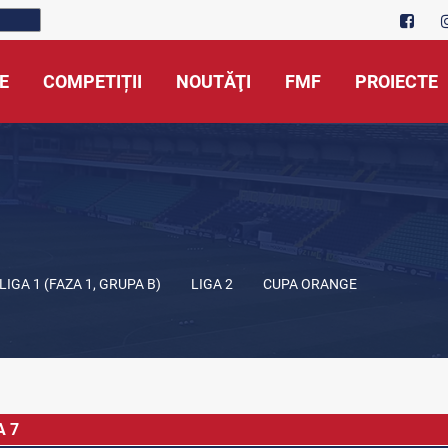
E
COMPETIȚII
NOUTĂŢI
FMF
PROIECTE
LIGA 1 (FAZA 1, GRUPA B)
LIGA 2
CUPA ORANGE
A 7