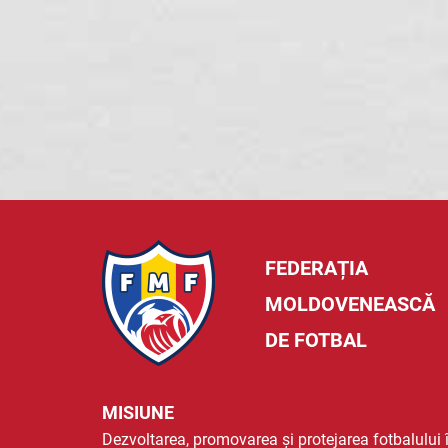
FEDERAȚIA
MOLDOVENEASCĂ
DE FOTBAL
MISIUNE
Dezvoltarea, promovarea și protejarea fotbalului 