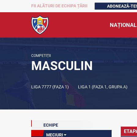
FII ALĂTURI DE ECHIPA ȚĂRII
ABONEAZĂ-TE!
NAȚIONAL
COMPETIȚII
MASCULIN
LIGA 7777 (FAZA 1)
LIGA 1 (FAZA 1, GRUPA A)
ECHIPE
ETAP
MECIURI