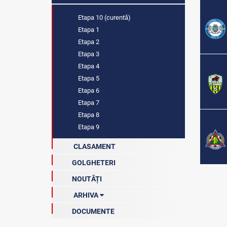
Etapa 10 (curentă)
Etapa 1
Etapa 2
Etapa 3
Etapa 4
Etapa 5
Etapa 6
Etapa 7
Etapa 8
Etapa 9
CLASAMENT
GOLGHETERI
NOUTĂȚI
ARHIVA
DOCUMENTE
Arhiva clasamentelor