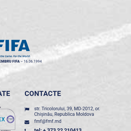
EMBRU FIFA
--
16.06.1994
ATE
CONTACTE
str. Tricolorului, 39, MD-2012, or.
Chișinău, Republica Moldova
fmf@fmf.md
tel: + 373 22 210413