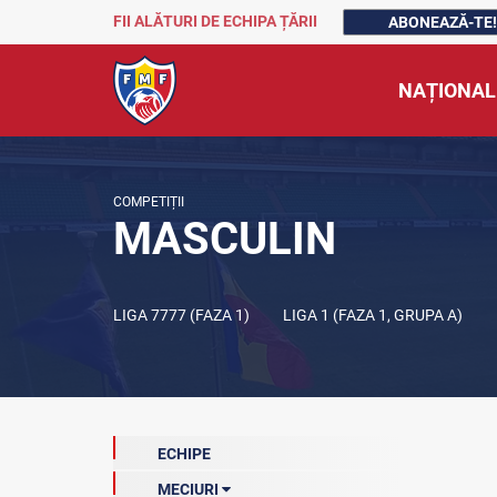
FII ALĂTURI DE ECHIPA ȚĂRII
ABONEAZĂ-TE!
NAȚIONAL
COMPETIȚII
MASCULIN
LIGA 7777 (FAZA 1)
LIGA 1 (FAZA 1, GRUPA A)
ECHIPE
MECIURI