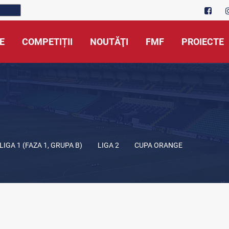
E
COMPETIȚII
NOUTĂŢI
FMF
PROIECTE
LIGA 1 (FAZA 1, GRUPA B)
LIGA 2
CUPA ORANGE