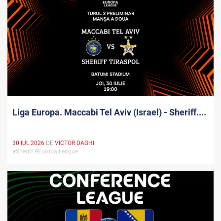
Liga Europa. Maccabi Tel Aviv (Israel) - Sheriff....
30 IUL 2026
DE
VICTOR DAGHI
#Sheriff #Europa League