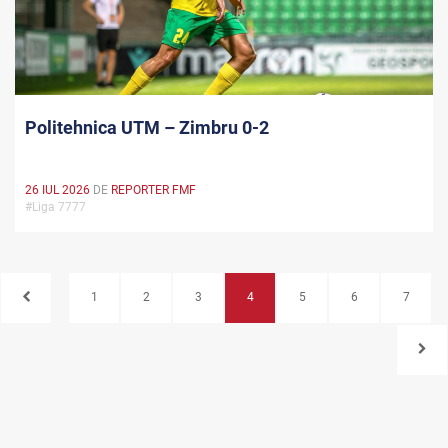
Politehnica UTM – Zimbru 0-2
26 IUL 2026
DE
REPORTER FMF
#Liga 7777
1
2
3
4
5
6
7