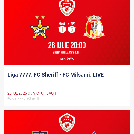
Liga 7777. FC Sheriff - FC Milsami. LIVE
26 IUL 2026
DE
VICTOR DAGHI
#Liga 7777 #Sheriff