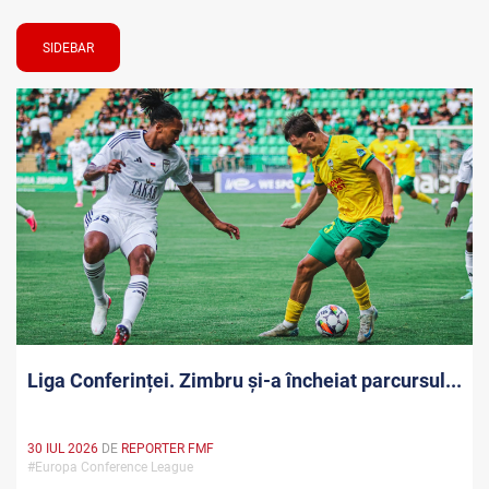
SIDEBAR
Liga Conferinței. Zimbru și-a încheiat parcursul...
30 IUL 2026
DE
REPORTER FMF
#Europa Conference League