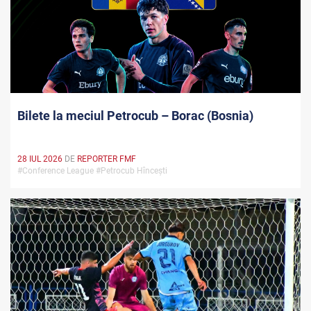
Bilete la meciul Petrocub – Borac (Bosnia)
28 IUL 2026
DE
REPORTER FMF
#Conference League #Petrocub Hîncești