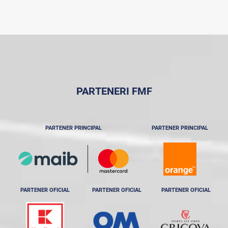
PARTENERI FMF
PARTENER PRINCIPAL
PARTENER PRINCIPAL
PARTENER OFICIAL
PARTENER OFICIAL
PARTENER OFICIAL