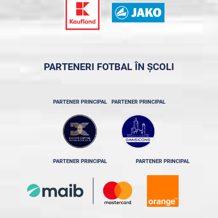
PARTENERI FOTBAL ÎN ȘCOLI
PARTENER PRINCIPAL
PARTENER PRINCIPAL
PARTENER PRINCIPAL
PARTENER PRINCIPAL