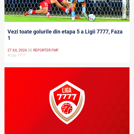
Vezi toate golurile din etapa 5 a Ligii 7777, Faza
1
27 IUL 2026
DE
REPORTER FMF
#Liga 7777