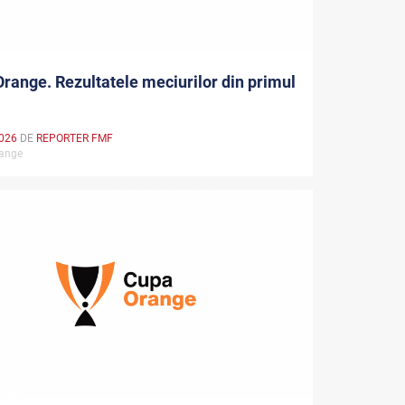
range. Rezultatele meciurilor din primul
026
DE
REPORTER FMF
range