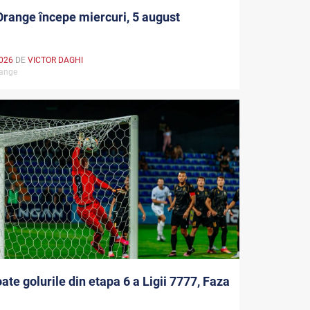
range începe miercuri, 5 august
026
DE
VICTOR DAGHI
range
oate golurile din etapa 6 a Ligii 7777, Faza