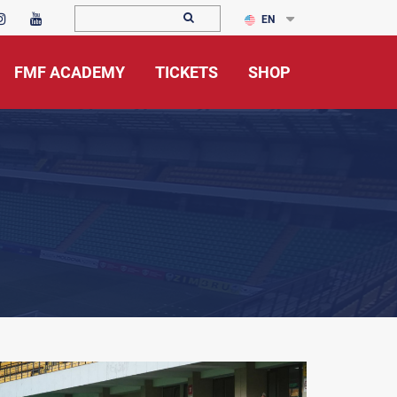
EN
FMF ACADEMY
TICKETS
SHOP