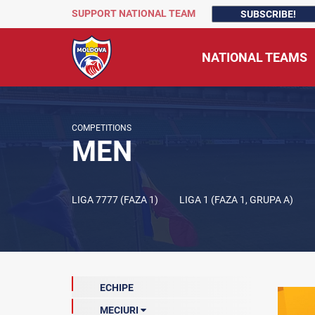
SUPPORT NATIONAL TEAM
SUBSCRIBE!
NATIONAL TEAMS
COMPETITIONS
MEN
LIGA 7777 (FAZA 1)
LIGA 1 (FAZA 1, GRUPA A)
ECHIPE
MECIURI