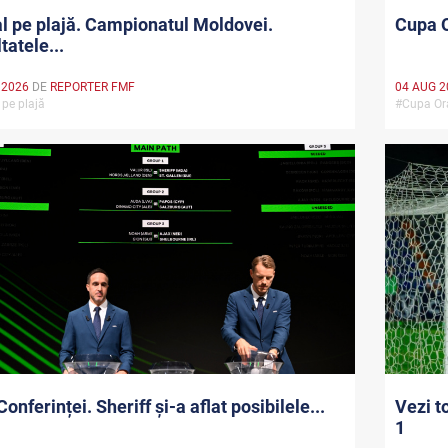
l pe plajă. Campionatul Moldovei.
Cupa O
tatele...
 2026
DE
REPORTER FMF
04 AUG 2
 pe plajă
#Cupa O
Conferinței. Sheriff și-a aflat posibilele...
Vezi t
1