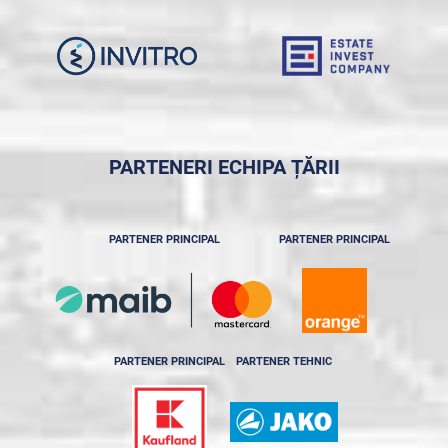
PARTENERI ECHIPA ȚĂRII
PARTENER PRINCIPAL
PARTENER PRINCIPAL
PARTENER PRINCIPAL
PARTENER TEHNIC