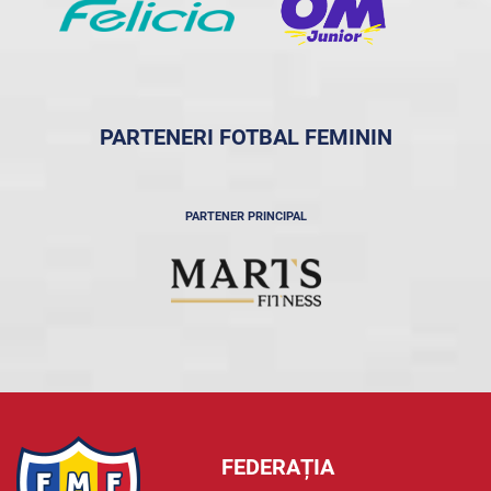
PARTENERI FOTBAL FEMININ
PARTENER PRINCIPAL
FEDERAȚIA