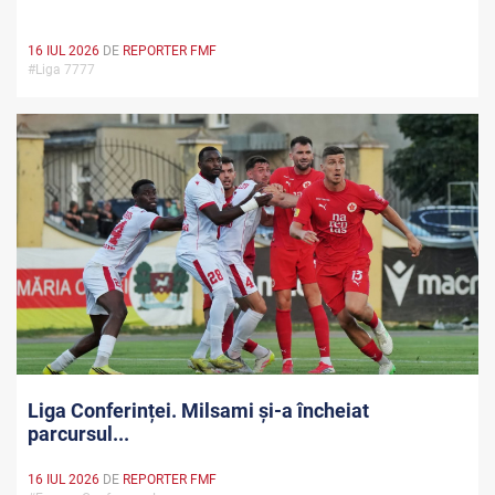
16 IUL 2026
DE
REPORTER FMF
#Liga 7777
Liga Conferinței. Milsami și-a încheiat
parcursul...
16 IUL 2026
DE
REPORTER FMF