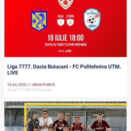
Liga 7777. Dacia Buiucani - FC Politehnica UTM.
LIVE
18 IUL 2026
DE
MIHAI PURICE
#Liga 7777 #Dacia Buiucani