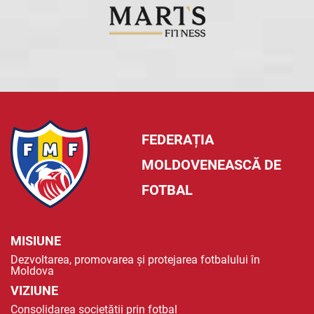
FEDERAȚIA
MOLDOVENEASCĂ DE
FOTBAL
MISIUNE
Dezvoltarea, promovarea și protejarea fotbalului în
Moldova
VIZIUNE
Consolidarea societății prin fotbal