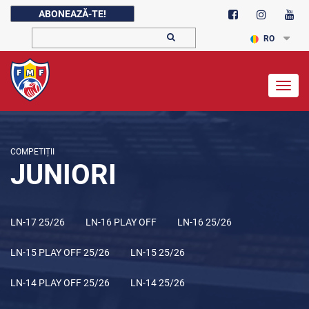
ABONEAZĂ-TE!
RO
Togg
navig
COMPETIȚII
JUNIORI
LN-17 25/26
LN-16 PLAY OFF
LN-16 25/26
LN-15 PLAY OFF 25/26
LN-15 25/26
LN-14 PLAY OFF 25/26
LN-14 25/26