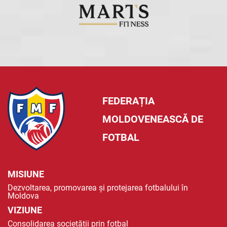
FEDERAȚIA
MOLDOVENEASCĂ DE
FOTBAL
MISIUNE
Dezvoltarea, promovarea și protejarea fotbalului în
Moldova
VIZIUNE
Consolidarea societății prin fotbal