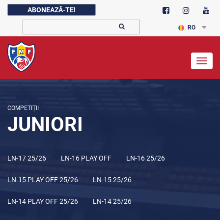
ABONEAZĂ-TE!
RO
Togg
navig
COMPETIȚII
JUNIORI
LN-17 25/26
LN-16 PLAY OFF
LN-16 25/26
LN-15 PLAY OFF 25/26
LN-15 25/26
LN-14 PLAY OFF 25/26
LN-14 25/26