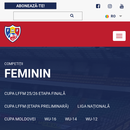
ABONEAZĂ-TE!
RO
Togg
navig
COMPETIȚII
FEMININ
CUPA LFFM 25/26 ETAPA FINALĂ
CUPA LFFM (ETAPA PRELIMINARĂ)
LIGA NAȚIONALĂ
CUPA MOLDOVEI
WU-16
WU-14
WU-12