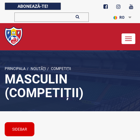
ABONEAZĂ-TE!
RO
Togg
navig
PRINCIPALA
/
NOUTĂŢI
/
COMPETIȚII
MASCULIN
(COMPETIȚII)
SIDEBAR