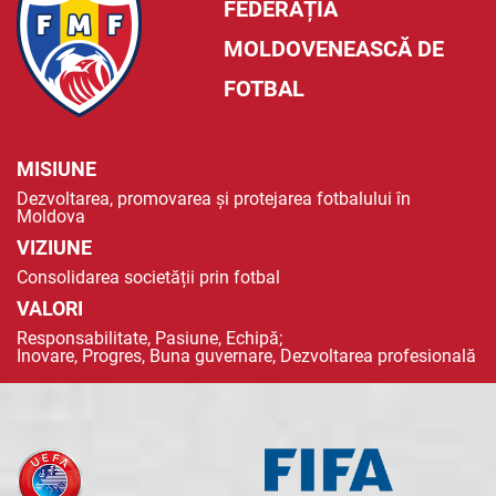
FEDERAȚIA
MOLDOVENEASCĂ DE
FOTBAL
MISIUNE
Dezvoltarea, promovarea și protejarea fotbalului în
Moldova
VIZIUNE
Consolidarea societății prin fotbal
VALORI
Responsabilitate, Pasiune, Echipă;
Inovare, Progres, Buna guvernare, Dezvoltarea profesională