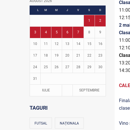
AUGUST 2026
Clasa
Fotbal în grădinițe
11:00
L
M
M
J
V
S
D
12:15
1
2
2 mai
Clasa
3
4
5
6
7
8
9
11:00
10
11
12
13
14
15
16
12:1
Clasa
17
18
19
20
21
22
23
13:2
24
25
26
27
28
29
30
14:3
31
CALE
IULIE
SEPTEMBRIE
Final
TAGURI
clase
Vino 
FUTSAL
NAȚIONALA