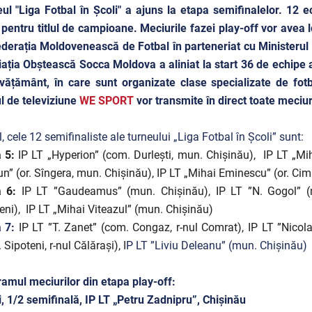
ul "Liga Fotbal în Școli" a ajuns la etapa semifinalelor. 12 ec
 pentru titlul de campioane. Meciurile fazei play-off vor avea
derația Moldovenească de Fotbal în parteneriat cu Ministerul E
ația Obștească Socca Moldova a aliniat la start 36 de echipe alcăt
vățământ, în care sunt organizate clase specializate de fot
l de televiziune
WE SPORT
vor transmite în direct toate meciur
l, cele 12 semifinaliste ale turneului „Liga Fotbal în Școli” sunt:
 5:
IP LT „Hyperion” (com. Durlești, mun. Chișinău),
IP LT „Mi
un” (or. Sîngera, mun. Chișinău), IP LT „Mihai Eminescu” (or. Cim
 6:
IP LT ”Gaudeamus” (mun. Chișinău), IP LT ”N. Gogol” (
eni),
IP LT „Mihai Viteazul” (mun. Chișinău)
a 7:
IP LT ”T. Zanet” (com. Congaz, r-nul Comrat), IP LT ”Nicol
 Sipoteni, r-nul Călărași), I
P LT ”Liviu Deleanu” (mun. Chișinău)
amul meciurilor din etapa play-off:
, 1/2 semifinală, IP LT „Petru Zadnipru”, Chișinău