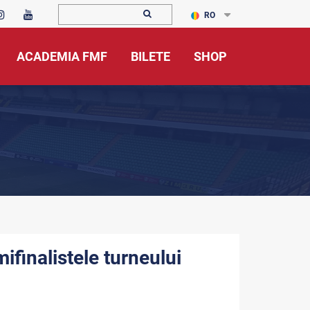
RO
ACADEMIA FMF
BILETE
SHOP
mifinalistele turneului