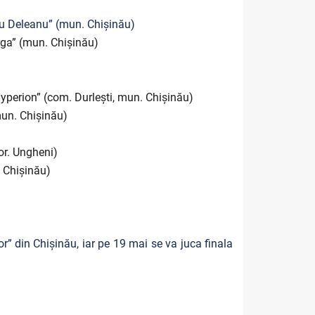
iu Deleanu” (mun. Chișinău)
orga” (mun. Chișinău)
Hyperion” (com. Durlești, mun. Chișinău)
mun. Chișinău)
or. Ungheni)
. Chișinău)
or” din Chișinău, iar pe 19 mai se va juca finala