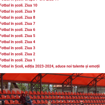
Fotbal în școli. Ziua 10
Fotbal în școli. Ziua 9
Fotbal în școli. Ziua 8
Fotbal în școli. Ziua 7
Fotbal în școli. Ziua 6
Fotbal în școli. Ziua 5
Fotbal în școli. Ziua 4
Fotbal în școli. Ziua 3
Fotbal în școli. Ziua 2
Fotbal în școli. Ziua 1
Fotbal în Școli, ediția 2023-2024, aduce noi talente și emoții