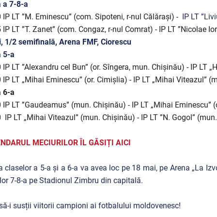
 a 7-8-a
 IP LT ”M. Eminescu” (com. Sipoteni, r-nul Călărași) -
IP LT ”Liv
 IP LT ”T. Zanet” (com. Congaz, r-nul Comrat) - IP LT ”Nicolae I
, 1/2 semifinală, Arena FMF, Ciorescu
 5-a
 IP LT ”Alexandru cel Bun” (or. Sîngera, mun. Chișinău) -
IP LT „
0
IP LT „Mihai Eminescu” (or. Cimișlia) -
IP LT „Mihai Viteazul” (
 6-a
0
IP LT ”Gaudeamus” (mun. Chișinău) - IP LT „Mihai Eminescu” (
0
IP LT „Mihai Viteazul” (mun. Chișinău) -
IP LT ”N. Gogol” (mun
NDARUL MECIURILOR ÎL GĂSIȚI AICI
a claselor a 5-a și a 6-a va avea loc pe 18 mai, pe Arena „La Izv
lor 7-8-a pe Stadionul Zimbru din capitală.
să-i susții viitorii campioni ai fotbalului moldovenesc!