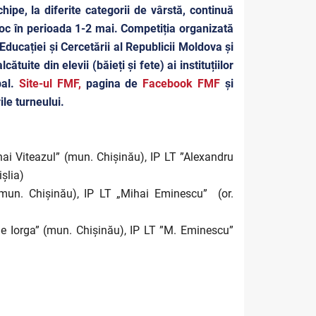
hipe, la diferite categorii de vârstă, continuă
 loc în perioada 1-2 mai. Competiția organizată
ducației și Cercetării al Republicii Moldova și
uite din elevii (băieți și fete) ai instituțiilor
bal.
Site-ul FMF,
pagina de
Facebook FMF
și
ile turneului.
hai Viteazul” (mun. Chișinău),
IP LT ”Alexandru
ișlia)
mun. Chișinău), IP LT „Mihai Eminescu” (or.
ae Iorga” (mun. Chișinău), IP LT ”M. Eminescu”