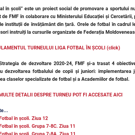
al în școli” este un proiect social de promovare a sportului n
at de FMF în colaborare cu Ministerului Educației și Cercetării
e instituții de învățământ din țară. Orele de fotbal în cadrul l
sori instruiți la cursurile organizate de Federația Moldoveneas
LAMENTUL TURNEULUI LIGA FOTBAL ÎN ȘCOLI (click)
Strategia de dezvoltare 2020-24,
FMF și-a trasat 4 obiective
u dezvoltarea fotbalului de copii și juniori: implementarea joc
ea claselor specializate de fotbal și a Academiilor de fotbal.
MULTE DETALII DESPRE TURNEU POT FI ACCESATE AICI
te...
Fotbal în școli. Ziua 12
Fotbal în școli. Grupa 7-8C. Ziua 11
Fotbal în școli. Grupa 7-8A. Ziua 11