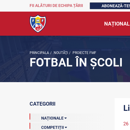
FII ALĂTURI DE ECHIPA ȚĂRII
ABONEAZĂ-TE!
NAȚIONAL
PRINCIPALA
/
NOUTĂŢI
/
PROIECTE FMF
FOTBAL ÎN ȘCOLI
CATEGORII
Li
NAȚIONALE
26 
COMPETIȚII