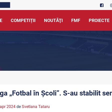
E
COMPETIȚII
NOUTĂŢI
FMF
PROIECTE
ga „Fotbal în Școli”. S-au stabilit se
apr 2024
de
Svetlana Tataru