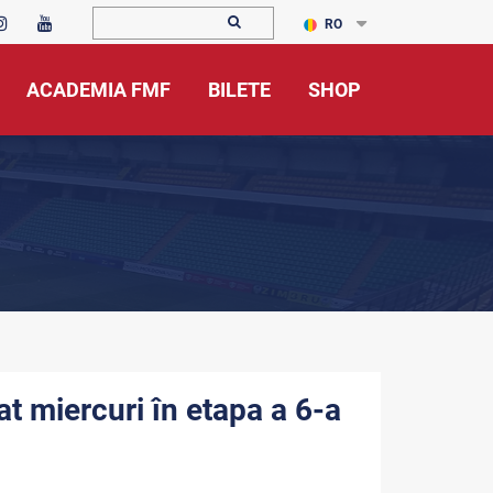
RO
ACADEMIA FMF
BILETE
SHOP
cat miercuri în etapa a 6-a