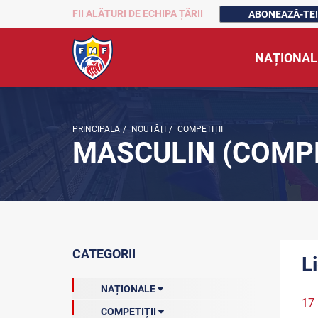
FII ALĂTURI DE ECHIPA ȚĂRII
ABONEAZĂ-TE!
NAȚIONAL
PRINCIPALA
/
NOUTĂŢI
/
COMPETIȚII
MASCULIN (COMPE
CATEGORII
L
NAȚIONALE
17 
COMPETIȚII