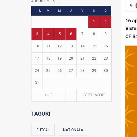
AUGUST 2026
Fotbal în grădinițe
L
M
M
J
V
S
D
16 ap
1
2
Victo
3
4
5
6
7
8
9
CF S
10
11
12
13
14
15
16
17
18
19
20
21
22
23
24
25
26
27
28
29
30
31
IULIE
SEPTEMBRIE
TAGURI
FUTSAL
NAȚIONALA