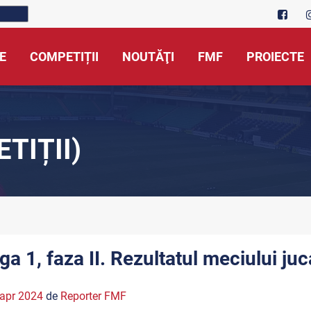
E
COMPETIȚII
NOUTĂŢI
FMF
PROIECTE
TIȚII)
iga 1, faza II. Rezultatul meciului ju
apr 2024
de
Reporter FMF