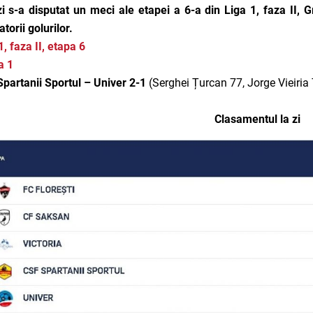
i s-a disputat un meci ale etapei a 6-a din Liga 1, faza II, G
torii golurilor.
1, faza II, etapa 6
a 1
partanii Sportul – Univer 2-1
(Serghei Țurcan 77, Jorge Vieiria 
Clasamentul la zi