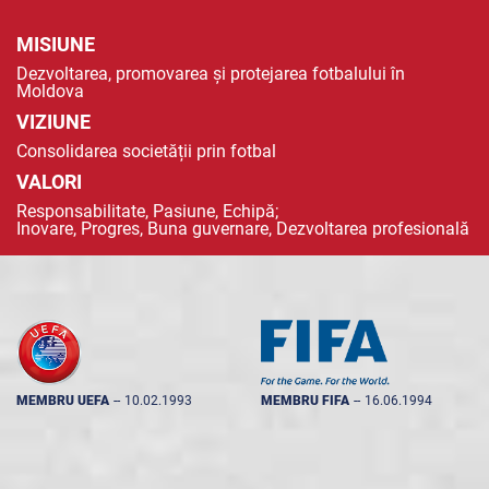
MISIUNE
Dezvoltarea, promovarea și protejarea fotbalului în
Moldova
VIZIUNE
Consolidarea societății prin fotbal
VALORI
Responsabilitate, Pasiune, Echipă;
Inovare, Progres, Buna guvernare, Dezvoltarea profesională
MEMBRU UEFA
--
10.02.1993
MEMBRU FIFA
--
16.06.1994