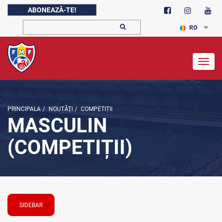
ABONEAZĂ-TE!
RO
Togg
navig
PRINCIPALA
/
NOUTĂŢI
/
COMPETIȚII
MASCULIN
(COMPETIȚII)
SIDEBAR