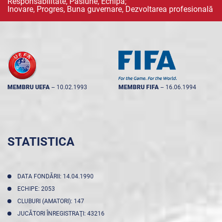
Responsabilitate, Pasiune, Echipă;
Inovare, Progres, Buna guvernare, Dezvoltarea profesională
MEMBRU UEFA
--
10.02.1993
MEMBRU FIFA
--
16.06.1994
STATISTICA
DATA FONDĂRII: 14.04.1990
ECHIPE: 2053
CLUBURI (AMATORI): 147
JUCĂTORI ÎNREGISTRAŢI: 43216