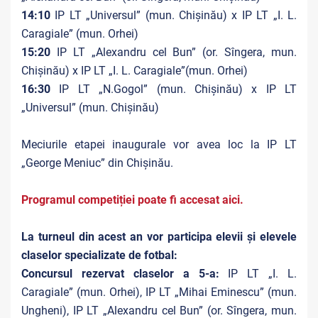
14:10
IP LT „Universul” (mun. Chișinău) x IP LT „I. L.
Caragiale” (mun. Orhei)
15:20
IP LT „Alexandru cel Bun” (or. Sîngera, mun.
Chișinău) x IP LT „I. L. Caragiale”(mun. Orhei)
16:30
IP LT „N.Gogol” (mun. Chișinău) x IP LT
„Universul” (mun. Chișinău)
Meciurile etapei inaugurale vor avea loc la IP LT
„George Meniuc” din Chișinău.
Programul competiției poate fi accesat aici.
La turneul din acest an vor participa elevii și elevele
claselor specializate de fotbal:
Concursul rezervat claselor a 5-a:
IP LT „I. L.
Caragiale” (mun. Orhei), IP LT „Mihai Eminescu” (mun.
Ungheni), IP LT „Alexandru cel Bun” (or. Sîngera, mun.