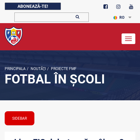
ABONEAZĂ-TE!
RO
Togg
navig
PRINCIPALA
/
NOUTĂŢI
/
PROIECTE FMF
FOTBAL ÎN ȘCOLI
SIDEBAR