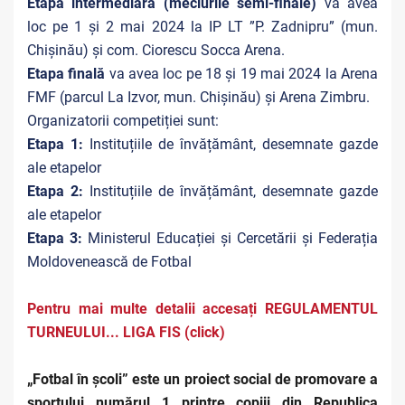
Etapa intermediară (meciurile semi-finale)
va avea
loc pe 1 și 2 mai 2024 la IP LT ”P. Zadnipru” (mun.
Chișinău) și com. Ciorescu Socca Arena.
Etapa finală
va avea loc pe 18 și 19 mai 2024 la Arena
FMF (parcul La Izvor, mun. Chișinău) și Arena Zimbru.
Organizatorii competiției sunt:
Etapa 1:
Instituțiile de învățământ, desemnate gazde
ale etapelor
Etapa 2:
Instituțiile de învățământ, desemnate gazde
ale etapelor
Etapa 3:
Ministerul Educației și Cercetării și Federația
Moldovenească de Fotbal
Pentru mai multe detalii accesați REGULAMENTUL
TURNEULUI... LIGA FIS (click)
„Fotbal în școli” este un proiect social de promovare a
sportului numărul 1 printre copiii din Republica