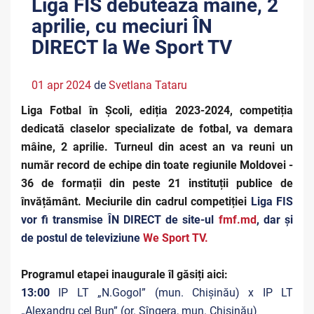
Liga FIS debutează mâine, 2
aprilie, cu meciuri ÎN
DIRECT la We Sport TV
01 apr 2024
de
Svetlana Tataru
Liga Fotbal în Școli, ediția 2023-2024, competiția
dedicată claselor specializate de fotbal, va demara
mâine, 2 aprilie. Turneul din acest an va reuni un
număr record de echipe din toate regiunile Moldovei -
36 de formații din peste 21 instituții publice de
învățământ. Meciurile din cadrul competiției
Liga FIS
vor fi transmise ÎN DIRECT de site-ul
fmf.md
, dar și
de postul de televiziune
We Sport TV.
Programul etapei inaugurale îl găsiți aici:
13:00
IP LT „N.Gogol” (mun. Chișinău) x IP LT
„Alexandru cel Bun” (or. Sîngera, mun. Chișinău)