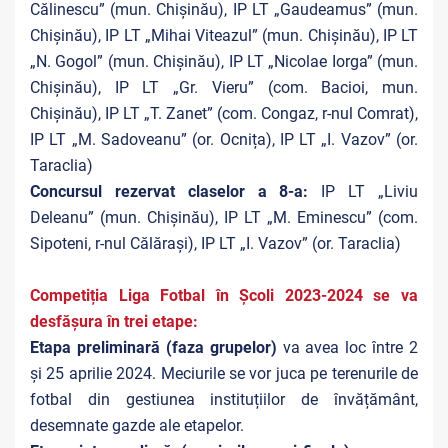
Călinescu” (mun. Chișinău), IP LT „Gaudeamus” (mun.
Chișinău), IP LT „Mihai Viteazul” (mun. Chișinău), IP LT
„N. Gogol” (mun. Chișinău), IP LT „Nicolae Iorga” (mun.
Chișinău), IP LT „Gr. Vieru” (com. Bacioi, mun.
Chișinău), IP LT „T. Zanet” (com. Congaz, r-nul Comrat),
IP LT „M. Sadoveanu” (or. Ocnița), IP LT „I. Vazov” (or.
Taraclia)
Concursul rezervat claselor a 8-a:
IP LT „Liviu
Deleanu” (mun. Chișinău), IP LT „M. Eminescu” (com.
Sipoteni, r-nul Călărași), IP LT „I. Vazov” (or. Taraclia)
Competiția Liga Fotbal în Școli 2023-2024 se va
desfășura în trei etape:
Etapa preliminară (faza grupelor)
va avea loc între 2
și 25 aprilie 2024. Meciurile se vor juca pe terenurile de
fotbal din gestiunea instituțiilor de învățământ,
desemnate gazde ale etapelor.