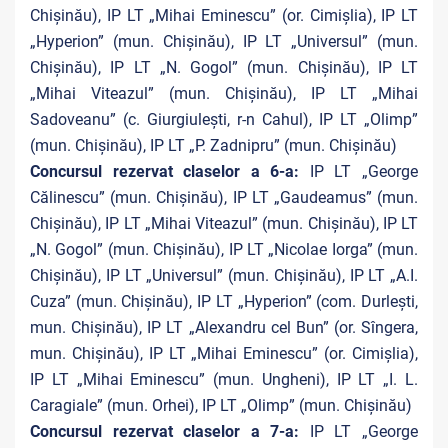
Chișinău), IP LT „Mihai Eminescu” (or. Cimișlia), IP LT
„Hyperion” (mun. Chișinău), IP LT „Universul” (mun.
Chișinău), IP LT „N. Gogol” (mun. Chișinău), IP LT
„Mihai Viteazul” (mun. Chișinău), IP LT „Mihai
Sadoveanu” (c. Giurgiulești, r-n Cahul), IP LT „Olimp”
(mun. Chișinău), IP LT „P. Zadnipru” (mun. Chișinău)
Concursul rezervat claselor a 6-a:
IP LT „George
Călinescu” (mun. Chișinău), IP LT „Gaudeamus” (mun.
Chișinău), IP LT „Mihai Viteazul” (mun. Chișinău), IP LT
„N. Gogol” (mun. Chișinău), IP LT „Nicolae Iorga” (mun.
Chișinău), IP LT „Universul” (mun. Chișinău), IP LT „A.I.
Cuza” (mun. Chișinău), IP LT „Hyperion” (com. Durlești,
mun. Chișinău), IP LT „Alexandru cel Bun” (or. Sîngera,
mun. Chișinău), IP LT „Mihai Eminescu” (or. Cimișlia),
IP LT „Mihai Eminescu” (mun. Ungheni), IP LT „I. L.
Caragiale” (mun. Orhei), IP LT „Olimp” (mun. Chișinău)
Concursul rezervat claselor a 7-a:
IP LT „George