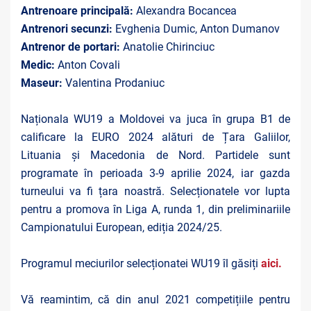
Antrenoare principală:
Alexandra Bocancea
Antrenori secunzi:
Evghenia Dumic, Anton Dumanov
Antrenor de portari:
Anatolie Chirinciuc
Medic:
Anton Covali
Maseur:
Valentina Prodaniuc
Naționala WU19 a Moldovei
va juca în grupa B1 de
calificare la EURO 2024 alături de Țara Galiilor,
Lituania și Macedonia de Nord. Partidele sunt
programate în perioada 3-9 aprilie 2024, iar gazda
turneului va fi țara noastră. Selecționatele vor lupta
pentru a promova în Liga A, runda 1, din preliminariile
Campionatului European, ediția 2024/25.
Programul meciurilor selecționatei WU19 îl găsiți
aici.
Vă reamintim, că din anul 2021 competițiile pentru