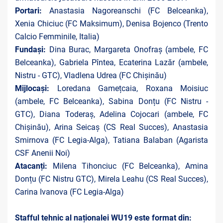
Portari:
Anastasia Nagoreanschi (FC Belceanka),
Xenia Chiciuc (FC Maksimum),
Denisa Bojenco (Trento
Calcio Femminile, Italia)
Fundași:
Dina Burac, Margareta Onofraş (ambele, FC
Belceanka), Gabriela Pîntea, Ecaterina Lazăr (ambele,
Nistru - GTC), Vladlena Udrea (FC Chișinău)
Mijlocași:
Loredana Gamețcaia, Roxana Moisiuc
(ambele, FC Belceanka), Sabina Donțu (FC Nistru -
GTC), Diana Toderaș, Adelina Cojocari (ambele, FC
Chișinău), Arina Seicaș (CS Real Succes), Anastasia
Smirnova (FC Legia-Alga),
Tatiana Balaban (Agarista
CSF Anenii Noi)
Atacanți:
Milena Tihonciuc (FC Belceanka), Amina
Donțu (FC Nistru GTC), Mirela Leahu (CS Real Succes),
Carina Ivanova (FC Legia-Alga)
Stafful tehnic al naționalei WU19 este format din: