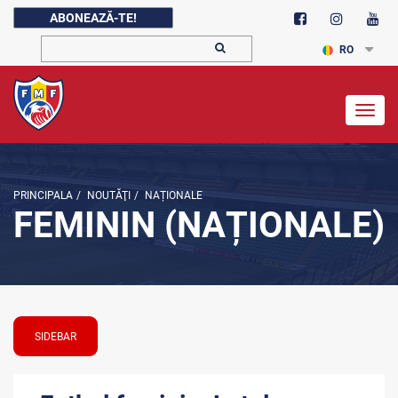
ABONEAZĂ-TE!
RO
Togg
navig
PRINCIPALA
/
NOUTĂŢI
/
NAȚIONALE
FEMININ (NAȚIONALE)
SIDEBAR