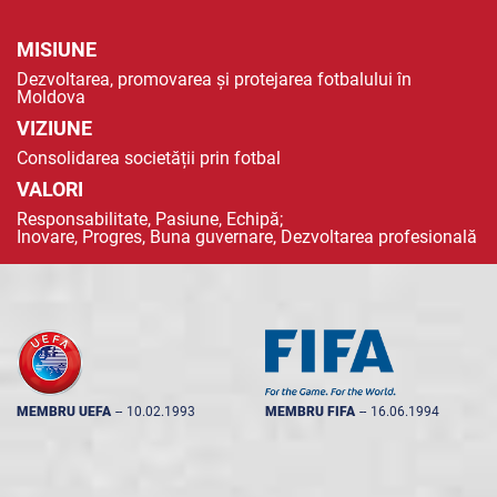
MISIUNE
Dezvoltarea, promovarea și protejarea fotbalului în
Moldova
VIZIUNE
Consolidarea societății prin fotbal
VALORI
Responsabilitate, Pasiune, Echipă;
Inovare, Progres, Buna guvernare, Dezvoltarea profesională
MEMBRU UEFA
--
10.02.1993
MEMBRU FIFA
--
16.06.1994