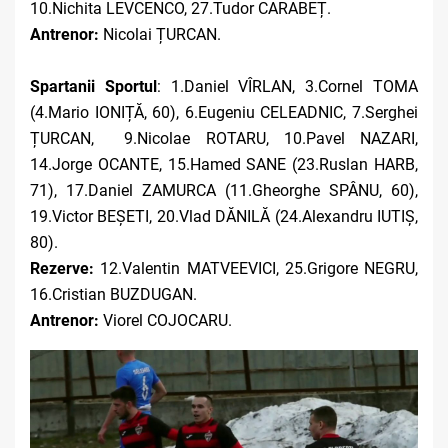
10.Nichita LEVCENCO, 27.Tudor CARABEȚ.
Antrenor:
Nicolai ȚURCAN.
Spartanii Sportul
: 1.Daniel VÎRLAN, 3.Cornel TOMA
(4.Mario IONIȚĂ, 60), 6.Eugeniu CELEADNIC, 7.Serghei
ȚURCAN, 9.Nicolae ROTARU, 10.Pavel NAZARI,
14.Jorge OCANTE, 15.Hamed SANE (23.Ruslan HARB,
71), 17.Daniel ZAMURCA (11.Gheorghe SPÂNU, 60),
19.Victor BEȘETI, 20.Vlad DĂNILĂ (24.Alexandru IUTIȘ,
80).
Rezerve:
12.Valentin MATVEEVICI, 25.Grigore NEGRU,
16.Cristian BUZDUGAN.
Antrenor:
Viorel COJOCARU.