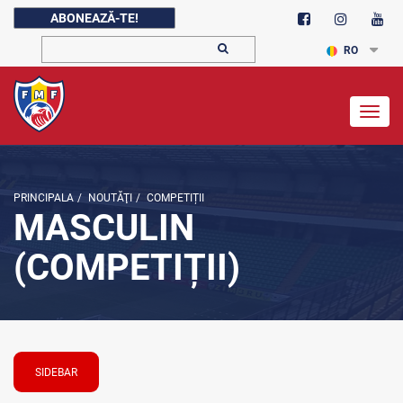
ABONEAZĂ-TE!
RO
Togg
navig
PRINCIPALA
/
NOUTĂŢI
/
COMPETIȚII
MASCULIN
(COMPETIȚII)
SIDEBAR