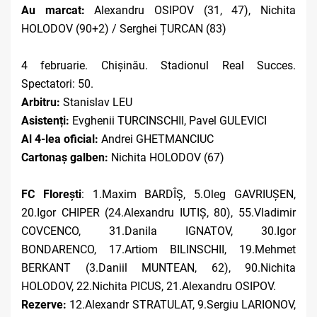
Au marcat:
Alexandru OSIPOV (31, 47), Nichita
HOLODOV (90+2) / Serghei ȚURCAN (83)
4 februarie. Chișinău. Stadionul Real Succes.
Spectatori: 50.
Arbitru:
Stanislav LEU
Asistenți:
Evghenii TURCINSCHII, Pavel GULEVICI
Al 4-lea oficial:
Andrei GHETMANCIUC
Cartonaș galben:
Nichita HOLODOV (67)
FC Florești
: 1.Maxim BARDÎȘ, 5.Oleg GAVRIUȘEN,
20.Igor CHIPER (24.Alexandru IUTIȘ, 80), 55.Vladimir
COVCENCO, 31.Danila IGNATOV, 30.Igor
BONDARENCO, 17.Artiom BILINSCHII, 19.Mehmet
BERKANT (3.Daniil MUNTEAN, 62), 90.Nichita
HOLODOV, 22.Nichita PICUS, 21.Alexandru OSIPOV.
Rezerve:
12.Alexandr STRATULAT, 9.Sergiu LARIONOV,