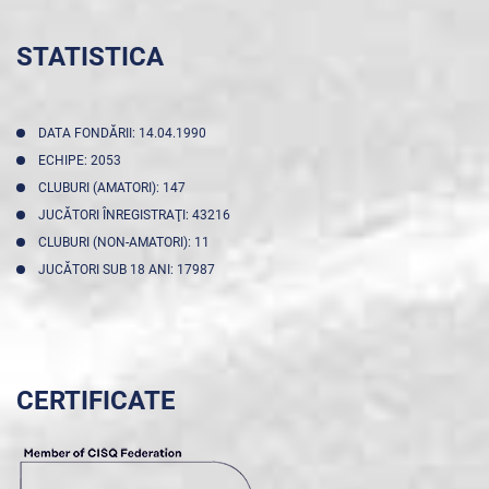
STATISTICA
DATA FONDĂRII: 14.04.1990
ECHIPE: 2053
CLUBURI (AMATORI): 147
JUCĂTORI ÎNREGISTRAŢI: 43216
CLUBURI (NON-AMATORI): 11
JUCĂTORI SUB 18 ANI: 17987
CERTIFICATE