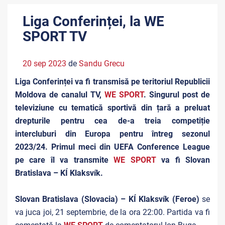
Liga Conferinței, la WE
SPORT TV
20 sep 2023
de
Sandu Grecu
Liga Conferinței va fi transmisă pe teritoriul Republicii
Moldova de canalul TV,
WE SPORT
. Singurul post de
televiziune cu tematică sportivă din țară a preluat
drepturile pentru cea de-a treia competiție
intercluburi din Europa pentru întreg sezonul
2023/24. Primul meci din UEFA Conference League
pe care îl va transmite
WE SPORT
va fi Slovan
Bratislava – KÍ Klaksvík.
Slovan Bratislava (Slovacia) – KÍ Klaksvík (Feroe)
se
va juca joi, 21 septembrie, de la ora 22:00. Partida va fi