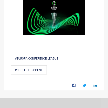
#EUROPA CONFERENCE LEAGUE
#CUPELE EUROPENE