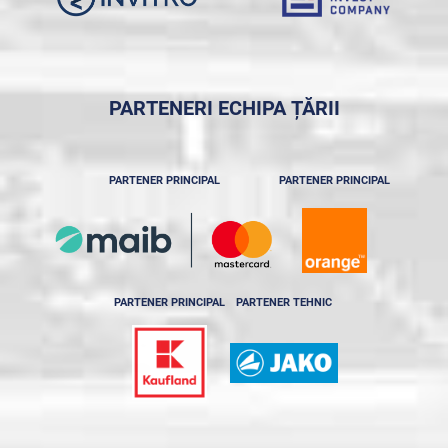
PARTENERI ECHIPA ȚĂRII
PARTENER PRINCIPAL
PARTENER PRINCIPAL
PARTENER PRINCIPAL
PARTENER TEHNIC