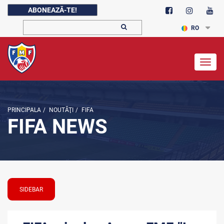
ABONEAZĂ-TE!
RO
Togg
navig
PRINCIPALA
/
NOUTĂŢI
/
FIFA
FIFA NEWS
SIDEBAR