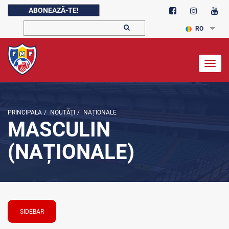
ABONEAZĂ-TE!
RO
Togg
navig
PRINCIPALA
/
NOUTĂŢI
/
NAȚIONALE
MASCULIN
(NAȚIONALE)
SIDEBAR