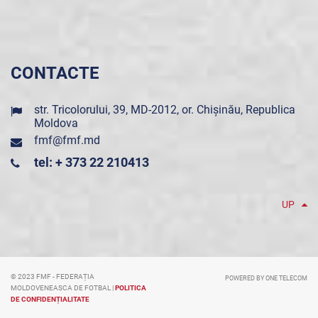
CONTACTE
str. Tricolorului, 39, MD-2012, or. Chișinău, Republica
Moldova
fmf@fmf.md
tel: + 373 22 210413
UP
© 2023 FMF - FEDERAȚIA
POWERED BY ONE TELECOM
MOLDOVENEASCA DE FOTBAL |
POLITICA
DE CONFIDENȚIALITATE