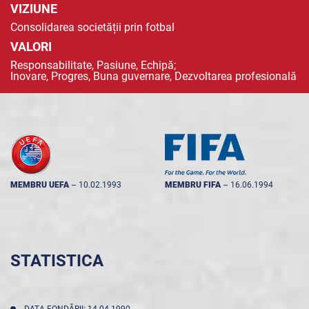
VIZIUNE
Consolidarea societății prin fotbal
VALORI
Responsabilitate, Pasiune, Echipă;
Inovare, Progres, Buna guvernare, Dezvoltarea profesională
MEMBRU UEFA
--
10.02.1993
MEMBRU FIFA
--
16.06.1994
STATISTICA