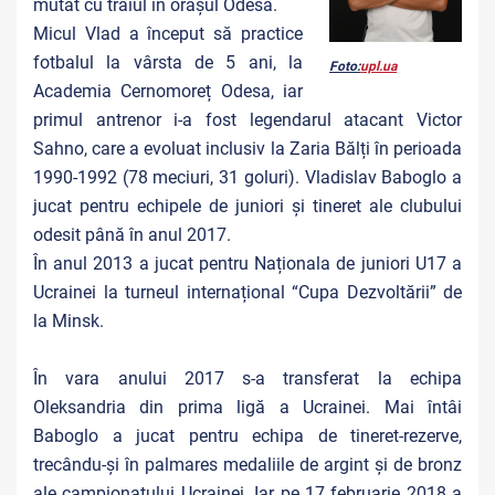
mutat cu traiul în orașul Odesa.
Micul Vlad a început să practice
fotbalul la vârsta de 5 ani, la
Foto:
upl.ua
Academia Cernomoreț Odesa, iar
primul antrenor i-a fost legendarul atacant Victor
Sahno, care a evoluat inclusiv la Zaria Bălți în perioada
1990-1992 (78 meciuri, 31 goluri). Vladislav Baboglo a
jucat pentru echipele de juniori și tineret ale clubului
odesit până în anul 2017.
În anul 2013 a jucat pentru Naționala de juniori U17 a
Ucrainei la turneul internațional “Cupa Dezvoltării” de
la Minsk.
În vara anului 2017 s-a transferat la echipa
Oleksandria din prima ligă a Ucrainei. Mai întâi
Baboglo a jucat pentru echipa de tineret-rezerve,
trecându-și în palmares medaliile de argint și de bronz
ale campionatului Ucrainei. Iar pe 17 februarie 2018 a