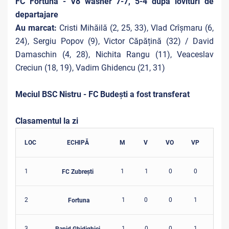
FC Fortuna - V8 washer 7-7, 5-4 după lovituri de
departajare
Au marcat:
Cristi Mihăilă (2, 25, 33), Vlad Crîșmaru (6,
24), Sergiu Popov (9), Victor Căpățină (32) / David
Damaschin (4, 28), Nichita Rangu (11), Veaceslav
Creciun (18, 19), Vadim Ghidencu (21, 31)
Meciul BSC Nistru - FC Budești a fost transferat
Clasamentul la zi
LOC
ECHIPĂ
M
V
VO
VP
Î
1
1
1
0
0
0
FC Zubrești
2
1
0
0
1
0
Fortuna
3
1
0
0
1
0
Rapid Ghidighici