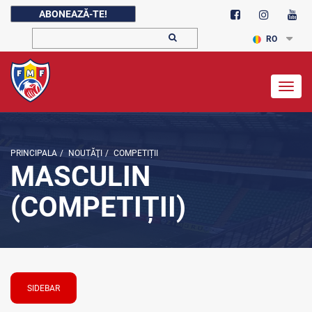
ABONEAZĂ-TE!
RO
Togg
navig
PRINCIPALA
/
NOUTĂŢI
/
COMPETIȚII
MASCULIN
(COMPETIȚII)
SIDEBAR