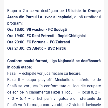
Etapa a 2-a se va desfășura pe
1
5 iulnie
, l
a Orange
Arena din Parcul La Izvor al capitalei
, după următorul
program:
Ora 18:00. V8 washer - FC Budești
Ora 19:00. FC Real Petrești - Rapid Ghidighici
Ora 20:00. FC Fortuna -
FC Zubrești
Ora 21:00.
CS Atletic -
BSC Nistru
Conform noului format, Liga Națională se desfășoară
în două etape:
Faza I – echipele vor juca fiecare cu fiecare.
Faza II – etapa play-off. Meciurile din sferturile de
finală se vor juca în conformitate cu locurile ocupate
de echipe în clasamentul Fazei 1: locul 1 – locul 8, 2 –
7, 3 – 6, 4 – 5. Echipa învingătoare din sferturile de
finală va fi formația care va obține 2 victorii. Învinsele