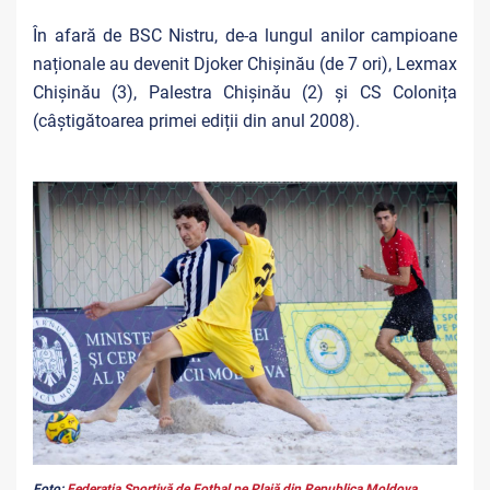
În afară de BSC Nistru, de-a lungul anilor campioane
naționale au devenit Djoker Chișinău (de 7 ori), Lexmax
Chișinău (3), Palestra Chișinău (2) și CS Colonița
(câștigătoarea primei ediții din anul 2008).
Foto:
Federația Sportivă de Fotbal pe Plajă din Republica Moldova