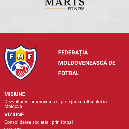
FEDERAȚIA
MOLDOVENEASCĂ DE
FOTBAL
MISIUNE
Dezvoltarea, promovarea și protejarea fotbalului în
Moldova
VIZIUNE
Consolidarea societății prin fotbal