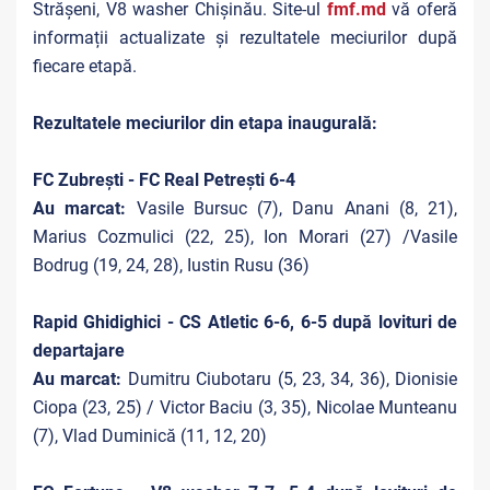
Strășeni, V8 washer Chișinău. Site-ul
fmf.md
vă oferă
informații actualizate și rezultatele meciurilor după
fiecare etapă.
Rezultatele meciurilor din etapa inaugurală:
FC Zubrești - FC Real Petrești 6-4
Au marcat:
Vasile Bursuc (7), Danu Anani (8, 21),
Marius Cozmulici (22, 25), Ion Morari (27) /Vasile
Bodrug (19, 24, 28), Iustin Rusu (36)
Rapid Ghidighici - CS Atletic 6-6, 6-5 după lovituri de
departajare
Au marcat:
Dumitru Ciubotaru (5, 23, 34, 36), Dionisie
Ciopa (23, 25) / Victor Baciu (3, 35), Nicolae Munteanu
(7), Vlad Duminică (11, 12, 20)