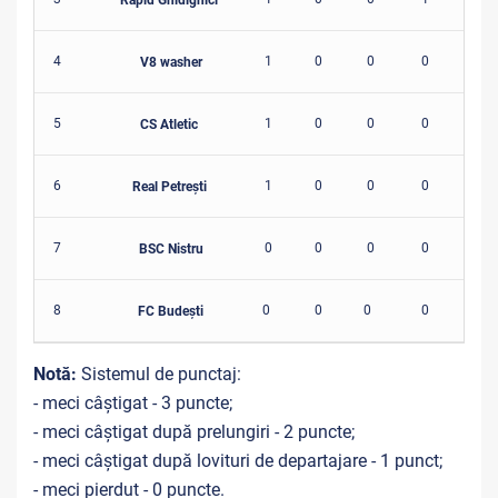
4
1
0
0
0
1
V8 washer
5
1
0
0
0
1
CS Atletic
6
1
0
0
0
1
Real Petrești
7
0
0
0
0
0
BSC Nistru
8
0
0
0
0
0
FC Budești
Notă:
Sistemul de punctaj:
- meci câștigat - 3 puncte;
- meci câștigat după prelungiri - 2 puncte;
- meci câștigat după lovituri de departajare - 1 punct;
- meci pierdut - 0 puncte.