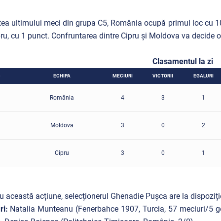
tea ultimului meci din grupa C5, România ocupă primul loc cu 1
pru, cu 1 punct. Confruntarea dintre Cipru și Moldova va decide
Clasamentul la zi
C
ECHIPA
MECIURI
VICTORII
EGALURI
România
4
3
1
Moldova
3
0
2
Cipru
3
0
1
u această acțiune, selecționerul Ghenadie Pușca are la dispoziți
ri:
Natalia Munteanu (Fenerbahce 1907, Turcia, 57 meciuri/5 gol