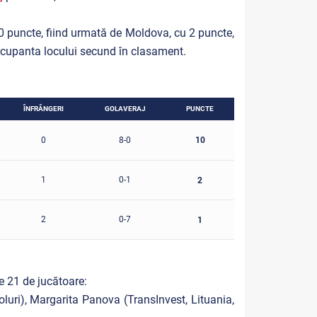
0 puncte, fiind urmată de Moldova, cu 2 puncte,
 ocupanta locului secund în clasament.
ÎNFRÂNGERI
GOLAVERAJ
PUNCTE
10
0
8-0
1
0-1
2
2
0-7
1
e 21 de jucătoare:
uri), Margarita Panova (TransInvest, Lituania,