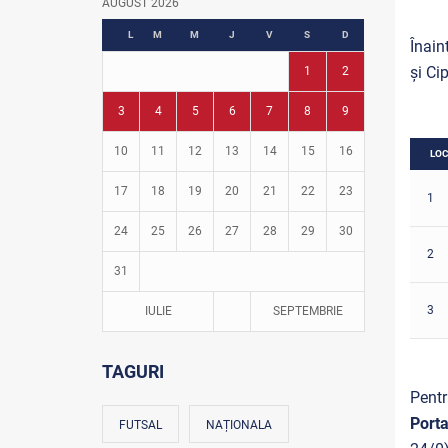
AUGUST 2026
Fotbal în grădinițe
L
M
M
J
V
S
D
Înain
și Ci
1
2
3
4
5
6
7
8
9
10
11
12
13
14
15
16
LO
17
18
19
20
21
22
23
1
24
25
26
27
28
29
30
2
31
3
IULIE
SEPTEMBRIE
TAGURI
Pentr
Porta
FUTSAL
NAȚIONALA