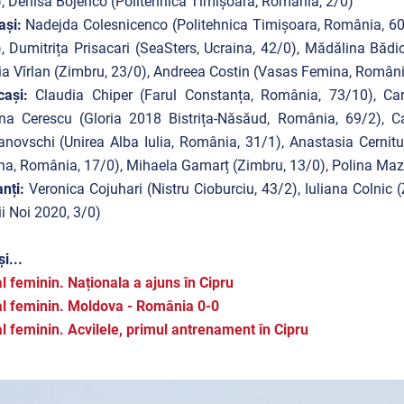
, Denisa Bojenco (Politehnica Timișoara, România, 2/0)
ași:
Nadejda Colesnicenco (Politehnica Timișoara, România, 60
, Dumitrița Prisacari (SeaSters, Ucraina, 42/0), Mădălina Bădi
ia Vîrlan (Zimbru, 23/0), Andreea Costin (Vasas Femina, Români
ocași:
Claudia Chiper (Farul Constanța, România, 73/10), Car
ina Cerescu (Gloria 2018 Bistrița-Năsăud, România, 69/2), C
novschi (Unirea Alba Iulia, România, 31/1), Anastasia Cernitu 
a, România, 17/0), Mihaela Gamarț (Zimbru, 13/0), Polina Mazu
nți:
Veronica Cojuhari (Nistru Cioburciu, 43/2), Iuliana Colnic
i Noi 2020, 3/0)
și...
l feminin. Naționala a ajuns în Cipru
l feminin. Moldova - România 0-0
l feminin. Acvilele, primul antrenament în Cipru