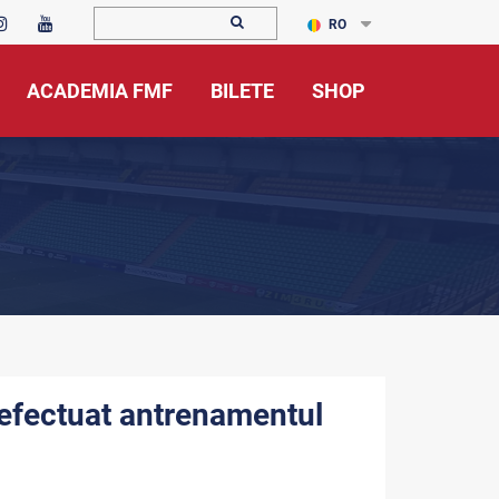
RO
ACADEMIA FMF
BILETE
SHOP
 efectuat antrenamentul