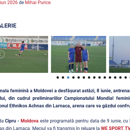
iun 2026
de
Mihai Purice
LERIE
nala feminină a Moldovei a desfășurat astăzi, 8 iunie, antrenam
lui, din cadrul preliminariilor Campionatului Mondial femi
onul Ethnikos Achnas din Larnaca, arena care va găzdui confr
ida
Cipru -
Moldova
este programată pentru data de 9 iunie, cu 
s din Larnaca. Meciul va fi transmis în reluare la
WE SPORT TV