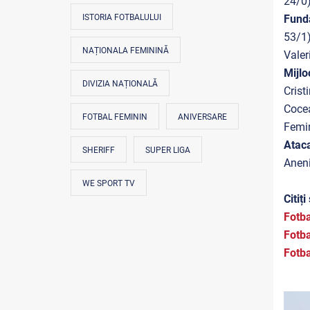
24/0)
Fund
ISTORIA FOTBALULUI
53/1)
NAȚIONALA FEMININĂ
Valer
Mijl
DIVIZIA NAȚIONALĂ
Crist
Cocea
FOTBAL FEMININ
ANIVERSARE
Femin
Ataca
SHERIFF
SUPER LIGA
Aneni
WE SPORT TV
Citiți 
Fotba
Fotba
Fotba