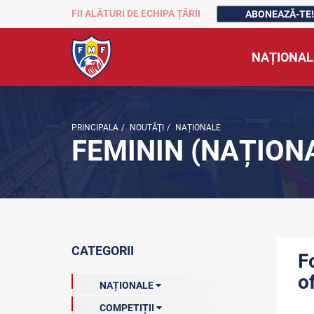
FII ALĂTURI DE ECHIPA ȚĂRII
ABONEAZĂ-TE!
NAȚIONAL
PRINCIPALA
/
NOUTĂŢI
/
NAȚIONALE
FEMININ (NAȚION
CATEGORII
F
of
NAȚIONALE
COMPETIȚII