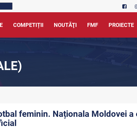
E
COMPETIȚII
NOUTĂŢI
FMF
PROIECTE
ALE)
otbal feminin. Naționala Moldovei a
icial