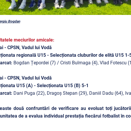
Sergiu Bogdan
tatele meciurilor amicale:
i - CPSN, Vadul lui Vodă
ționata regională U15 - Selecționata cluburilor de elită U15 1-
arcat:
Bogdan Țepordei (7) / Cristi Bulmaga (4), Vlad Fotescu (1
i - CPSN, Vadul lui Vodă
ționata U15 (A) - Selecționata U15 (B) 5-1
arcat:
Dani Puga (22), Dragoș Stepan (29), Daniil Dadu (64), Iv
easte două confruntări de verificare au evoluat toți jucătorii
unitatea de a evalua individual prestația fiecărui fotbalist în con