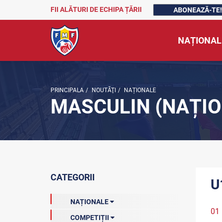
FII ALĂTURI DE ECHIPA ȚĂRII
ABONEAZĂ-TE!
NAȚIONAL
PRINCIPALA
/
NOUTĂŢI
/
NAȚIONALE
MASCULIN (NAȚIO
CATEGORII
U
NAȚIONALE
01 
COMPETIȚII