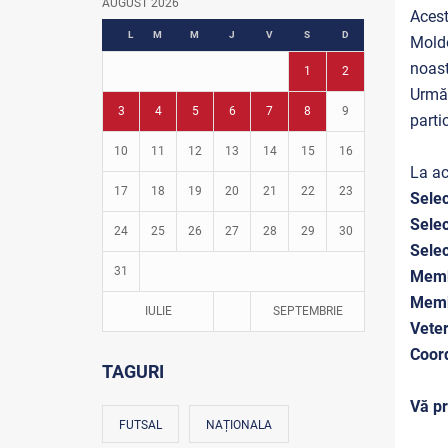
AUGUST 2026
Acest
Fotbal în grădinițe
L
M
M
J
V
S
D
Moldo
noast
1
2
Urmă
3
4
5
6
7
8
9
parti
10
11
12
13
14
15
16
La ac
17
18
19
20
21
22
23
Selec
Selec
24
25
26
27
28
29
30
Selec
31
Memb
Memb
IULIE
SEPTEMBRIE
Veter
Coord
TAGURI
Vă pr
FUTSAL
NAȚIONALA