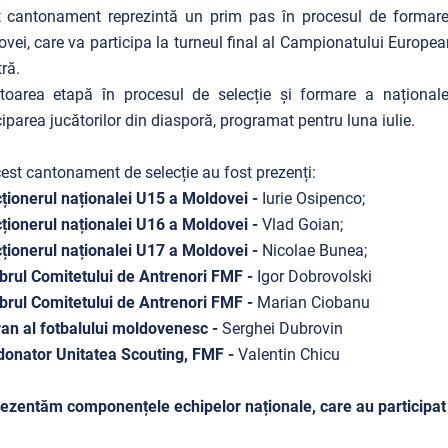
 cantonament reprezintă un prim pas în procesul de formare 
vei, care va participa la turneul final al Campionatului Europea
ră.
toarea etapă în procesul de selecție și formare a naționa
ciparea jucătorilor din diasporă, programat pentru luna iulie.
est cantonament de selecție au fost prezenți:
ționerul naționalei U15 a Moldovei -
Iurie Osipenco;
ționerul naționalei U16 a Moldovei -
Vlad Goian;
ționerul naționalei U17 a Moldovei -
Nicolae Bunea;
rul Comitetului de Antrenori FMF -
Igor Dobrovolski
rul Comitetului de Antrenori FMF -
Marian Ciobanu
an al fotbalului moldovenesc -
Serghei Dubrovin
onator Unitatea Scouting, FMF -
Valentin Chicu
ezentăm componențele echipelor naționale, care au participat