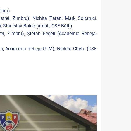
mbru)
ei, Zimbru), Nichita Țaran, Mark Soltanici,
 Stanislav Boico (ambii, CSF Bălți)
ei, Zimbru), Ștefan Beșeti (Academia Rebeja-
oți, Academia Rebeja-UTM), Nichita Chefu (CSF