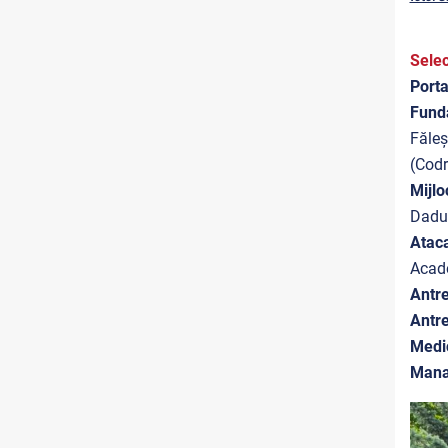
Selec
Porta
Fund
Făleș
(Codr
Mijlo
Dadu 
Ataca
Acade
Antre
Antre
Medi
Mana