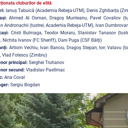
ționata cluburilor de elită
ri:
Ianuș Tabuică (Academia Rebeja-UTM), Denis Zghibarța (Zi
ași:
Ahmed Al Osman, Dragoș Munteanu, Pavel Covaliov (tustr
an Andronachii (tustrei, Academia Rebeja-UTM), Ivan Dumbrovan,
cași:
Cristi Bulmaga, Teodor Moraru, Stanislav Tanasov (tustr
 Nichita Ivanov (FC Sheriff), Dani Puga (CSF Bălți)
nți:
Artiom Vechiu, Ivan Banciu, Dragoș Stepan, Ion Vatavu (t
), Vlad Fotescu (Zimbru)
nor principal:
Serghei Truhanov
enor secund:
Vladislav Pastîrnac
c:
Ana Coval
ger:
Sergiu Bogdan