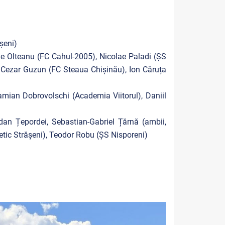
șeni)
ae Olteanu (FC Cahul-2005), Nicolae Paladi (ȘS
), Cezar Guzun (FC Steaua Chișinău), Ion Căruța
mian Dobrovolschi (Academia Viitorul), Daniil
an Țepordei, Sebastian-Gabriel Țărnă (ambii,
etic Strășeni), Teodor Robu (ȘS Nisporeni)