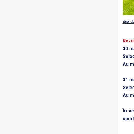
foto: 
Rezul
30 ma
Selec
Au m
31 ma
Selec
Au m
În ac
oport