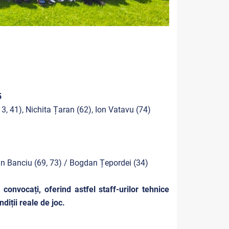
5
3, 41), Nichita Țaran (62), Ion Vatavu (74)
an Banciu (69, 73) / Bogdan Țepordei (34)
 convocați, oferind astfel staff-urilor tehnice
diții reale de joc.