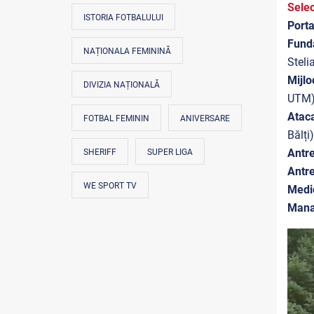
Selec
ISTORIA FOTBALULUI
Porta
Fund
NAȚIONALA FEMININĂ
Steli
Mijlo
DIVIZIA NAȚIONALĂ
UTM),
Ataca
FOTBAL FEMININ
ANIVERSARE
Bălți
Antre
SHERIFF
SUPER LIGA
Antr
WE SPORT TV
Medi
Mana