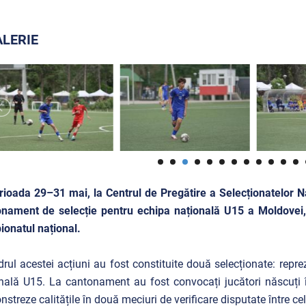
LERIE
rioada 29–31 mai, la Centrul de Pregătire a Selecționatelor N
nament de selecție pentru echipa națională U15 a Moldovei, 
onatul național.
drul acestei acțiuni au fost constituite două selecționate: repre
nală U15. La cantonament au fost convocați jucători născuți î
streze calitățile în două meciuri de verificare disputate între ce