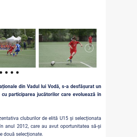
aționale din Vadul lui Vodă, s-a desfășurat un
cu participarea jucătorilor care evoluează în
zentativa cluburilor de elită U15 și selecționata
n anul 2012, care au avut oportunitatea să-și
le două selecționate.