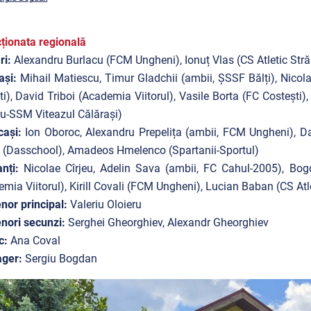
ționata regională
ri:
Alexandru Burlacu (FCM Ungheni), Ionuț Vlas (CS Atletic Stră
ași:
Mihail Matiescu, Timur Gladchii (ambii, ȘSSF Bălți), Nicol
ti), David Triboi (Academia Viitorul), Vasile Borta (FC Costești
u-SSM Viteazul Călărași)
cași:
Ion Oboroc, Alexandru Prepelița (ambii, FCM Ungheni), Da
(Dasschool), Amadeos Hmelenco (Spartanii-Sportul)
nți:
Nicolae Cîrjeu, Adelin Sava (ambii, FC Cahul-2005), Bogd
mia Viitorul), Kirill Covali (FCM Ungheni), Lucian Baban (CS Atl
nor principal:
Valeriu Oloieru
nori secunzi:
Serghei Gheorghiev, Alexandr Gheorghiev
c:
Ana Coval
ger:
Sergiu Bogdan