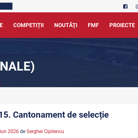
E
COMPETIȚII
NOUTĂŢI
FMF
PROIECTE
NALE)
15. Cantonament de selecție
iun 2026
de
Serghei Cipilencu