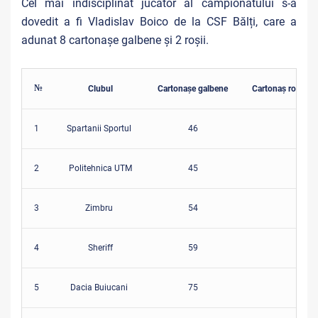
Cel mai indisciplinat jucător al campionatului s-a
dovedit a fi Vladislav Boico de la CSF Bălți, care a
adunat 8 cartonașe galbene și 2 roșii.
№
Clubul
Cartonașe galbene
Cartonaș roșu pe
1
Spartanii Sportul
46
2
Politehnica UTM
45
3
Zimbru
54
4
Sheriff
59
5
Dacia Buiucani
75