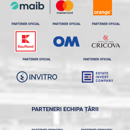
PARTENER OFICIAL
PARTENER OFICIAL
PARTENER OFICIAL
PARTENER OFICIAL
PARTENER OFICIAL
PARTENERI ECHIPA ȚĂRII