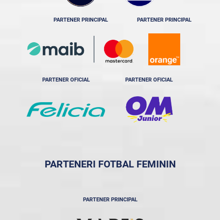
PARTENER PRINCIPAL
PARTENER PRINCIPAL
PARTENER OFICIAL
PARTENER OFICIAL
PARTENERI FOTBAL FEMININ
PARTENER PRINCIPAL