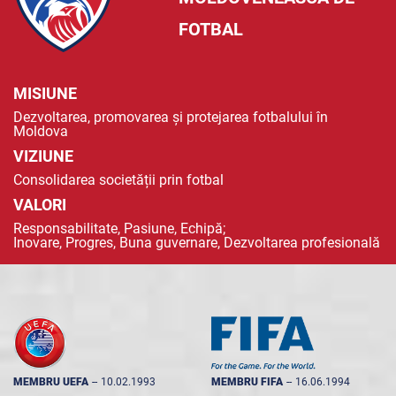
FOTBAL
MISIUNE
Dezvoltarea, promovarea și protejarea fotbalului în
Moldova
VIZIUNE
Consolidarea societății prin fotbal
VALORI
Responsabilitate, Pasiune, Echipă;
Inovare, Progres, Buna guvernare, Dezvoltarea profesională
MEMBRU UEFA
--
10.02.1993
MEMBRU FIFA
--
16.06.1994