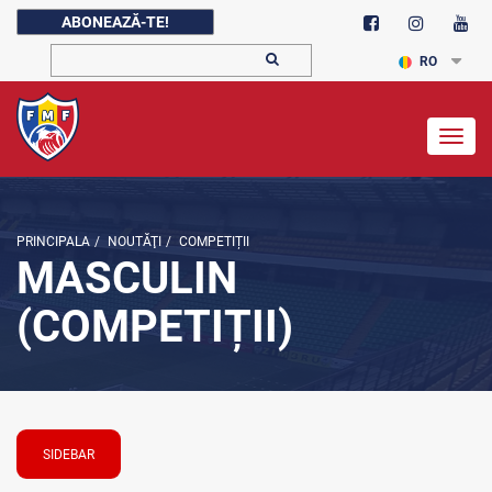
ABONEAZĂ-TE!
RO
Togg
navig
PRINCIPALA
/
NOUTĂŢI
/
COMPETIȚII
MASCULIN
(COMPETIȚII)
SIDEBAR