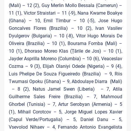
(Mali) – 12 (2), Guy Merlin Mollo Bessala (Camerun) –
11 (1), Victor Straistari – 11 (-9), Nana Kwame Boakye
(Ghana) – 10, Emil Tîmbur – 10 (-5), Jose Hugo
Goncalves Flores (Brazilia) – 10 (2), Ivan Vasilev
Dyulgerov (Bulgaria) – 10 (-8), Vitor Hugo Morais De
Oliveira (Brazilia) – 10 (1), Bourama Fomba (Mali) –
10 (1), Dhoraso Moreo Klas (Țările de Jos) – 10 (1),
Jayder Asprilla Moreno (Columbia) – 10 (6), Veaceslav
Cozma – 9 (3), Elijah Olaniyi Odede (Nigeria) – 9 (4),
Luis Phelipe De Souza Figueiredo (Brazilia) – 9, Riis
Twumasi Opoku (Ghana) – 9, Abdoulaye Diarra (Mali)
– 8 (2), Natus Jamel Swen (Liberia) – 7, Atila
Guilherme Sales Freire (Brazilia) – 7, Mahmoud
Ghorbel (Tunisia) – 7, Artur Serobyan (Armenia) – 5
(1), Mihail Corotcov – 5, Jorge Miguel Lopes Xavier
(Capul Verde/Portugalia) – 5, Daniel Danu – 5,
Vsevolod Nihaev – 4, Fernando Antonio Evangelista