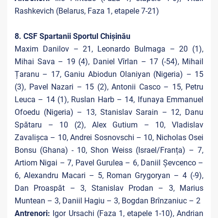
Rashkevich (Belarus, Faza 1, etapele 7-21)
8. CSF Spartanii Sportul Chișinău
Maxim Danilov – 21, Leonardo Bulmaga – 20 (1),
Mihai Sava – 19 (4), Daniel Vîrlan – 17 (-54), Mihail
Țaranu – 17, Ganiu Abiodun Olaniyan (Nigeria) – 15
(3), Pavel Nazari – 15 (2), Antonii Casco – 15, Petru
Leuca – 14 (1), Ruslan Harb – 14, Ifunaya
Emmanuel
Ofoedu (Nigeria) – 13, Stanislav Sarain – 12, Danu
Spătaru – 10 (2), Alex Gutium – 10, Vladislav
Zavalișca – 10, Andrei Sosnovschi – 10, Nicholas Osei
Bonsu (Ghana) - 10, Shon Weiss (Israel/Franța) – 7,
Artiom Nigai – 7, Pavel Gurulea – 6, Daniil Șevcenco –
6, Alexandru Macari – 5, Roman Grygoryan – 4 (-9),
Dan Proaspăt – 3, Stanislav Prodan – 3, Marius
Muntean – 3, Daniil Hagiu – 3, Bogdan Brînzaniuc – 2
Antrenori:
Igor Ursachi (Faza 1, etapele 1-10), Andrian