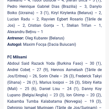
Răileanu – 4, Tudor Butucel – 4, Ștefan Bîtca – 3 (1),
Pedro Henrique Gabriel Dias (Brazilia) – 3, Danylo
Boiko (Ucraina) – 3 (1), Kiryl Kirylenka (Belarus) – 2,
Lucian Radu – 2, Rayvien Egbert Rosario (Țările de
Jos) – 2, Cristian Gonța – 1, Stelian Trifan – 1,
Alexandru Bețivu – 1
Antrenor:
Oleg Kubarev (Belarus)
Autogol:
Maxim Focșa (Dacia Buiucani)
FC Milsami
Abdoul Said Razack Yoda (Burkina Faso) – 30 (1),
Andrei Cobeț – 27 (9), Hennos Asmelash (Țările de
Jos/Eritrea) – 26, Sorin Chele – 26 (3), Frederick Takyi
(Ghana) – 26 (1), Marius Iosipoi – 26 (3), Sibiry Keita
(Mali) – 25 (6), Daniel Lisu – 24 (1), Danny Koy
Lupano (Belgia/Anglia) – 23 (3), Ion Ghimp – 20 (2),
Kabamba Tumba Kalabatama (Norvegia) – 19 (3),
Dehninio Ismael Muringen (Țările de Jos/Surinam) –