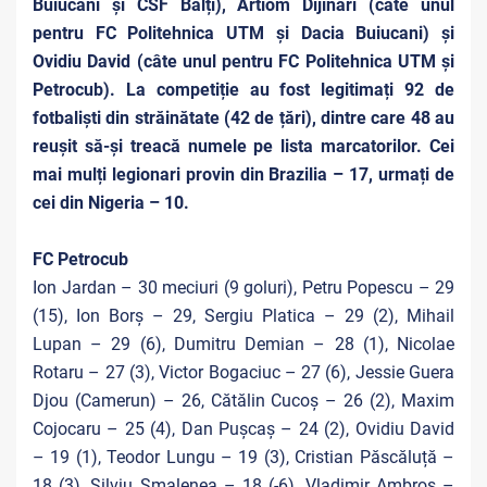
Buiucani și CSF Bălți), Artiom Dijinari (câte unul
pentru FC Politehnica UTM și Dacia Buiucani) și
Ovidiu David (câte unul pentru FC Politehnica UTM și
Petrocub). La competiție au fost legitimați 92 de
fotbaliști din străinătate (42 de țări), dintre care 48 au
reușit să-și treacă numele pe lista marcatorilor. Cei
mai mulți legionari provin din Brazilia – 17, urmați de
cei din Nigeria – 10.
FC Petrocub
Ion Jardan – 30 meciuri (9 goluri), Petru Popescu – 29
(15), Ion Borș – 29, Sergiu Platica – 29 (2), Mihail
Lupan – 29 (6), Dumitru Demian – 28 (1), Nicolae
Rotaru – 27 (3), Victor Bogaciuc – 27 (6), Jessie Guera
Djou (Camerun) – 26, Cătălin Cucoș – 26 (2), Maxim
Cojocaru – 25 (4), Dan Pușcaș – 24 (2), Ovidiu David
– 19 (1), Teodor Lungu – 19 (3), Cristian Păscăluță –
18 (3), Silviu Șmalenea – 18 (-6), Vladimir Ambros –