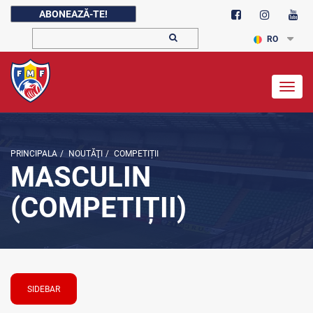
ABONEAZĂ-TE!
RO
Togg
navig
PRINCIPALA
/
NOUTĂŢI
/
COMPETIȚII
MASCULIN
(COMPETIȚII)
SIDEBAR