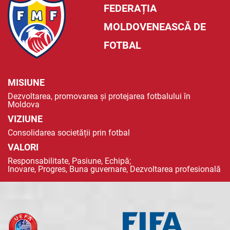
FEDERAȚIA
MOLDOVENEASCĂ DE
FOTBAL
MISIUNE
Dezvoltarea, promovarea și protejarea fotbalului în
Moldova
VIZIUNE
Consolidarea societății prin fotbal
VALORI
Responsabilitate, Pasiune, Echipă;
Inovare, Progres, Buna guvernare, Dezvoltarea profesională