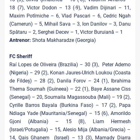
18 (7), Victor Dodon – 13 (-9), Vadim Dijinari – 11,
Maxim Potîrniche – 6, Vlad Pascari – 6, Cedric Ngah
(Camerun) – 5, Mihail Sava – 3, Ion Danilov – 3, Danu
Spătaru – 2, Serghei Decev – 1, Victor Buruiană – 1
Antrenor:
Shota Makharadze (Georgia)
FC Sheriff
Raí Lopes de Oliveira (Brazilia) – 30 (3), Peter Ademo
(Nigeria) – 29 (2), Konan Jaures-Ulrich Loukou (Coasta
de Fildeș) – 28 (2), Danila Forov – 24 (1), Ibrahima
Therna Soumah (Guineea) – 22 (1), Baye Assane Ciss
(Senegal) – 20, Soumaila Magassouba (Mali) – 19 (2),
Cyrille Barros Bayala (Burkina Faso) – 17 (2), Papa
Ndiaga Yade (Mauritania/Senegal) – 15 (6), Amorildo
Gjoni (Albania) – 15 (8), Liam Hermesh
(Israel/Potugalia) – 15, Alesio Mija (Albania/Grecia) –
14, Qais Ghanem (Israel) – 13 (3), Mamady Diarra