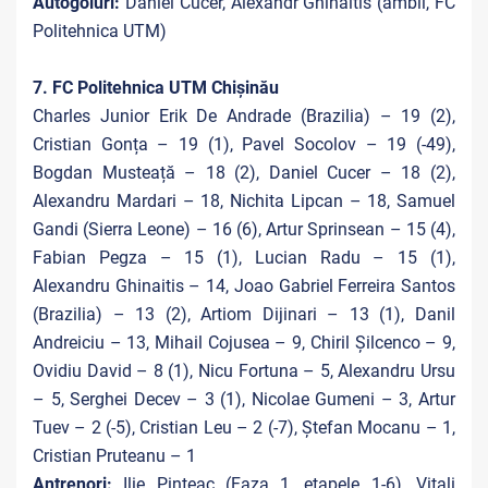
Autogoluri:
Daniel Cucer, Alexandr Ghinaitis (ambii, FC
Politehnica UTM)
7. FC Politehnica UTM Chișinău
Charles Junior Erik De Andrade (Brazilia) – 19 (2),
Cristian Gonța – 19 (1), Pavel Socolov – 19 (-49),
Bogdan Musteață – 18 (2), Daniel Cucer – 18 (2),
Alexandru Mardari – 18, Nichita Lipcan – 18, Samuel
Gandi (Sierra Leone) – 16 (6), Artur Sprinsean – 15 (4),
Fabian Pegza – 15 (1), Lucian Radu – 15 (1),
Alexandru Ghinaitis – 14, Joao Gabriel Ferreira Santos
(Brazilia) – 13 (2), Artiom Dijinari – 13 (1), Danil
Andreiciu – 13, Mihail Cojusea – 9, Chiril Șilcenco – 9,
Ovidiu David – 8 (1), Nicu Fortuna – 5, Alexandru Ursu
– 5, Serghei Decev – 3 (1), Nicolae Gumeni – 3, Artur
Tuev – 2 (-5), Cristian Leu – 2 (-7), Ștefan Mocanu – 1,
Cristian Pruteanu – 1
Antrenori:
Ilie Pinteac (Faza 1, etapele 1-6), Vitali