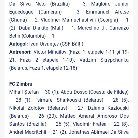
Da Silva Neto (Brazilia) – 3, Magloire Junior
Eguedegue (Camerun) – 3, Emmanuel Afetse
(Ghana) – 2, Vladimer Mamuchashvili (Georgia) – 1
(2), Daba Diakite (Mali) – 1, Marcelino Jr. Carreazo
Betin (Columbia) – 1
Autogol:
Ivan Urvanțev (CSF Bălți)
Antrenori:
Victor Mihailov (Faza 1, etapele 1-11 și 19-
21, Faza 2 etapele 1-10), Vadzim Skrypchanka
(Belarus, Faza 1, etapele 12-18)
FC Zimbru
Mihail Ştefan – 30 (1), Abou Dosso (Coasta de Fildeș)
– 28 (1), Tsimafei Sharkouski (Belarus) – 28 (5),
Nikolai Zolotov (Belarus) – 27, Dzianis Kazlouski
(Belarus) – 26 (20), Matteo Amaral Amoroso Dos
Santos (Brazilia) – 25 (5), Vladimir Fratea – 22 (8),
Andrei Macrițchii – 21 (2), Jonathas Abimael Da Silva