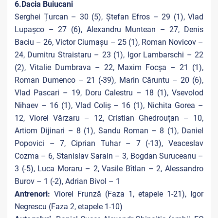
6.Dacia Buiucani
Serghei Țurcan – 30 (5), Ștefan Efros – 29 (1), Vlad
Lupașco – 27 (6), Alexandru Muntean – 27, Denis
Baciu – 26, Victor Ciumașu – 25 (1), Roman Novicov –
24, Dumitru Straistaru – 23 (1), Igor Lambarschi – 22
(2), Vitalie Dumbrava – 22, Maxim Focșa – 21 (1),
Roman Dumenco – 21 (-39), Marin Căruntu – 20 (6),
Vlad Pascari – 19, Doru Calestru – 18 (1), Vsevolod
Nihaev – 16 (1), Vlad Coliș – 16 (1), Nichita Gorea –
12, Viorel Vărzaru – 12, Cristian Ghedrouțan – 10,
Artiom Dijinari – 8 (1), Sandu Roman – 8 (1), Daniel
Popovici – 7, Ciprian Tuhar – 7 (-13), Veaceslav
Cozma – 6, Stanislav Sarain – 3, Bogdan Suruceanu –
3 (-5), Luca Moraru – 2, Vasile Bîtlan – 2, Alessandro
Burov – 1 (-2), Adrian Bivol – 1
Antrenori:
Viorel Frunză (Faza 1, etapele 1-21), Igor
Negrescu (Faza 2, etapele 1-10)