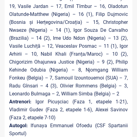
19, Vasile Jardan – 17, Emil Tîmbur – 16, Oladotun
Olatunde-Matthew (Nigeria) – 16 (1), Filip Dujmovic
(Bosnia și Herțegovina/Croația) – 15, Christopher
Nwaeze (Nigeria) – 14 (1), Igor Souza De Carvalho
(Brazilia) – 14 (2), Ime Udo Ndon (Nigeria) – 13 (2),
Vasile Luchiță – 12, Veaceslav Posmac – 11 (1), Igor
Arhirii – 10, Nabil Khali (Franța/Maroc) – 10 (2),
Chigorizim Ohajunwa Justice (Nigeria) – 9 (2), Philip
Kehinde Odubia (Nigeria) – 8, Njomgang William
Fonkeu (Belgia) – 7, Samouil Izountouemoi (SUA) – 7,
Radu Gînsari – 4 (3), Olivier Rommens (Belgia) – 3,
Leonardo Bulmaga – 2, William Simba (Belgia) – 2
Antrenori:
Igor Picușciac (Faza 1, etapele 1-21),
Vladimir Gudev (Faza 2, etapele 1-6), Alexei Savinov
(Faza 2, etapele 7-10)
Autogol:
Ifunaya Emmanuel Ofoedu (CSF Spartanii
Sportul)