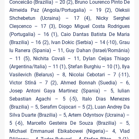
Conceicăo (Brazilia) – 20 (2), Bruno Lourenco Pinto De
Almeida Paz (Angola/Portugalia) – 19 (2), Oleksii
Shchebetun (Ucraina) – 17 (4), Nicky Serghei
Cleșcenco – 17 (3), Diogo Miguel Costa Rodrigues
(Portugalia) – 16 (1), Caio Dantas Batista De Maria
(Brazilia) – 16 (2), Ivan Dokic (Serbia) – 14 (-10), Grau
Iu Ranera (Spania) – 11, Guy Dahan (Israel/România)
– 11 (5), Nichita Covali – 11, Dylan Ceijas Thiago
(Argentina/Italia) – 11 (1), Ștefan Burghiu – 10 (1), Ilya
Vasilevich (Belarus) – 8, Nicolai Cebotari – 7 (-11),
Victor Stînă – 7 (2), Ahmed Bonnah (Suedia) – 6,
Josep Antoni Gaya Martinez (Spania) – 5, Iulian
Sebastian Agachi – 5 (-5), Italo Dias Menezes
(Brazilia) – 5, Serafim Cojocari – 5 (2), Luan Andrey Da
Silva Duarte (Brazilia) – 5, Artem Odyntsov (Ucraina) –
5 (-6), Marcello Gesteira De Souza (Brazilia) – 5,
Michael Emmanuel Ebikabowei (Nigeria)– 4, Vlad