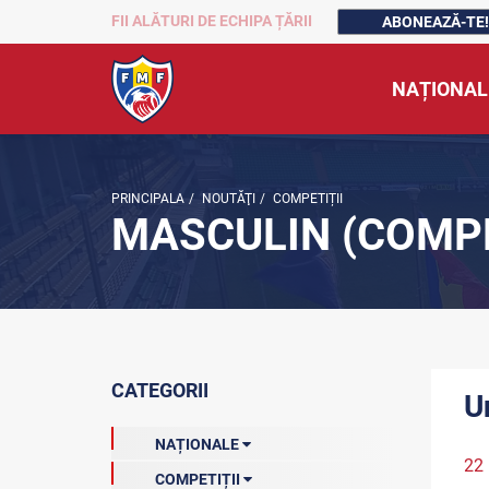
FII ALĂTURI DE ECHIPA ȚĂRII
ABONEAZĂ-TE!
NAȚIONAL
PRINCIPALA
/
NOUTĂŢI
/
COMPETIȚII
MASCULIN (COMPE
CATEGORII
U
NAȚIONALE
22
COMPETIȚII