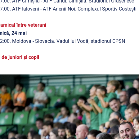
7:00. ATF Cimișlia - ATF Cahul. Cimișlia. Stadionul Orășenesc
7:00. ATF Ialoveni - ATF Anenii Noi
. Complexul Sportiv Costești
amical între veterani
nică, 24 mai
2:00. Moldova - Slovacia. Vadul lui Vodă, stadionul CPSN
 de juniori și copii