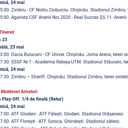
nică, 24 mai
5:00.
Zimbru - CF Nistru Cioburciu. Chișinău. Stadionul Zimbru,
5:00. Agarista CSF Anenii Noi 2020 - Real Succes ȘS 11
. Anenii
Tineret
a 23
ătă, 23 mai
3:00. Dacia Buiucani - CF Univer. Chișinău. Joma Arena, teren
7:30. ȘSSF Nr.1 - Academia Rebeja-UTM. Stadionul Stăuceni, ter
nică, 24 mai
7:30. Zimbru – Sheriff. Chișinău. Stadionul Zimbru, teren sinteti
 Moldovei Amatori
 Play-Off. 1/4 de finală (Retur)
nică, 24 mai
7:00. ATF Glodeni - ATF Fălești. Glodeni. Stadionul Orășenesc
7:00. ATF Florești - ATF Soroca
. Ghindești. Stadionul sătesc