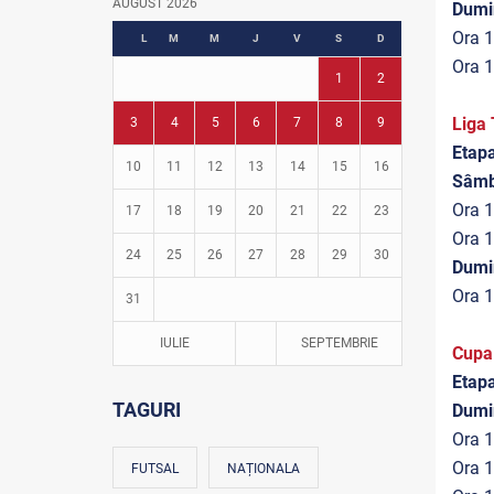
AUGUST 2026
Dumi
Fotbal în grădinițe
Ora 1
L
M
M
J
V
S
D
Ora 1
1
2
Liga 
3
4
5
6
7
8
9
Etap
10
11
12
13
14
15
16
Sâmb
Ora 1
17
18
19
20
21
22
23
Ora 1
24
25
26
27
28
29
30
Dumi
Ora 1
31
IULIE
SEPTEMBRIE
Cupa
Etapa
TAGURI
Dumi
Ora 1
Ora 1
FUTSAL
NAȚIONALA