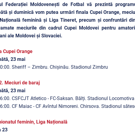
-ul Federației Moldovenești de Fotbal vă prezintă programu
tă și duminică vom putea urmări finala Cupei Orange, meciuri 
Națională feminină și Liga Tineret, precum și confruntări din
ramate meciurile din cadrul Cupei Moldovei pentru amatori, 
ani ale Moldovei și Slovaciei.
a Cupei Orange
ătă, 23 mai
0:00. Sheriff – Zimbru. Chișinău. Stadionul Zimbru
2. Meciuri de baraj
ătă, 23 mai
6:00. CSFCJT Atletico - FC-Saksan. Bălți. Stadionul Locomotiva
6:00. CF Maiac - CF Avîntul Nimoreni. Chirsova. Stadionul sătes
onatul feminin, Liga Națională
a 23