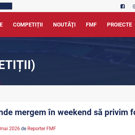
E
COMPETIȚII
NOUTĂŢI
FMF
PROIECTE
TIȚII)
nde mergem în weekend să privim f
 mai 2026
de
Reporter FMF