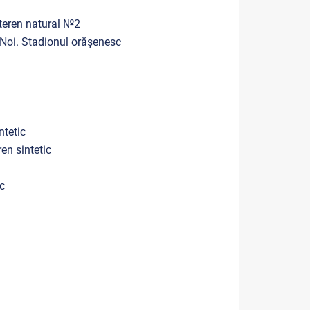
 teren natural №2
 Noi
. Stadionul orășenesc
 sintetic
en sintetic
c