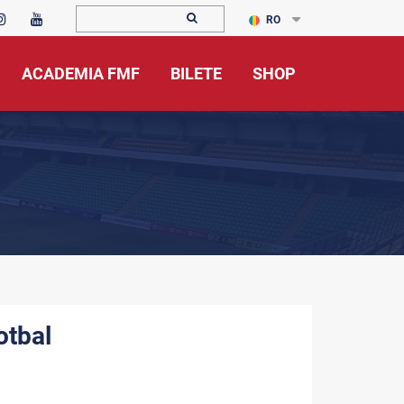
RO
ACADEMIA FMF
BILETE
SHOP
otbal