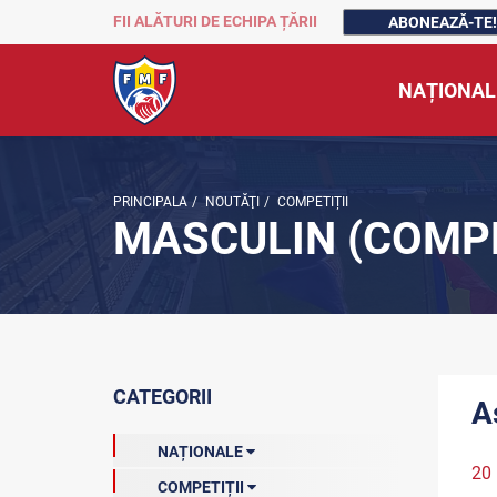
FII ALĂTURI DE ECHIPA ȚĂRII
ABONEAZĂ-TE!
NAȚIONAL
PRINCIPALA
/
NOUTĂŢI
/
COMPETIȚII
MASCULIN (COMPE
CATEGORII
A
NAȚIONALE
20
COMPETIȚII