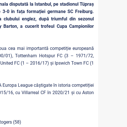
nala disputată la Istanbul, pe stadionul Tüpraş
e 3-0 în fața formației germane SC Freiburg.
a clubului englez, după triumful din sezonul
 Barton, a cucerit trofeul Cupa Campionilor
 doua cea mai importantă competiție europeană
000/01), Tottenham Hotspur FC (3 – 1971/72,
United FC (1 – 2016/17) și Ipswich Town FC (1
 Europa League câștigate în istoria competiției
15/16, cu Villarreal CF în 2020/21 și cu Aston
Rogers (58)