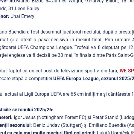
rve:
40.Marco Bizot, 64.James Wright, 9.Harvey Elliott, 16
de, 31.Leon Bailey
nor:
Unai Emery
ano Buendía a fost desemnat jucătorul meciului, după o prestați
cat și a oferit o pasă decisivă în meciul final. Prin urmare
gătoarei UEFA Champions League. Trofeul va fi disputat pe 12 
ției engleze va fi decisă pe 30 mai, în finala dintre Paris Saint-
tat faptul că unicul post de televiziune sportiv din țară,
WE SP
iecare etapă a competiției
UEFA Europa League, sezonul 2025/
ul actual al Ligii Europa UEFA are 65 cm înălțime și cântărește 1
sticile sezonului 2025/26:
eteri:
Igor Jesus (Nottingham Forest FC) și Petar Stanić (Ludogo
enții sezonului:
Deniz Undav (Stuttgart) și Emiliano Buendía (Ast
rul cu cele mai multe meciuri fără gol primit:
Lukáš Horníček (B