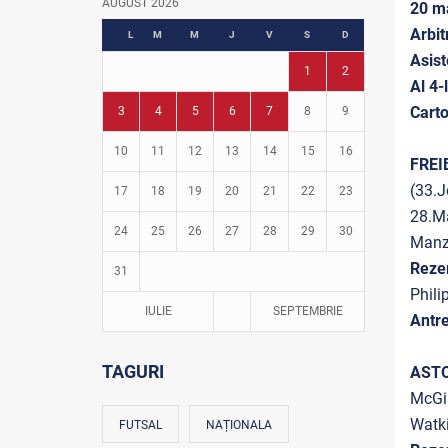
AUGUST 2026
20 m
Fotbal în grădinițe
Arbit
L
M
M
J
V
S
D
Asist
1
2
Al 4-
Cart
3
4
5
6
7
8
9
10
11
12
13
14
15
16
FREI
(33.J
17
18
19
20
21
22
23
28.Ma
24
25
26
27
28
29
30
Man
Reze
31
Phil
IULIE
SEPTEMBRIE
Antre
TAGURI
ASTO
McGi
Watki
FUTSAL
NAȚIONALA