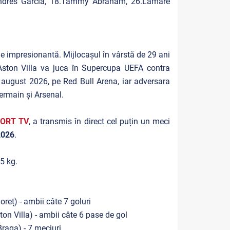
. Andrés García, 18.Tammy Abraham, 26.Lamare
e impresionantă. Mijlocașul în vârstă de 29 ani
 Aston Villa va juca în Supercupa UEFA contra
august 2026, pe Red Bull Arena, iar adversara
Germain și Arsenal.
ORT TV
, a transmis în direct cel puțin un meci
2026
.
5 kg.
reț) - ambii câte 7 goluri
on Villa) - ambii câte 6 pase de gol
raga) - 7 meciuri