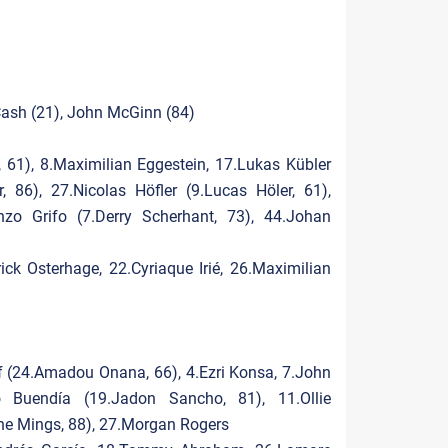
 Cash (21), John McGinn (84)
, 61), 8.Maximilian Eggestein, 17.Lukas Kübler
, 86), 27.Nicolas Höfler (9.Lucas Höler, 61),
enzo Grifo (7.Derry Scherhant, 73), 44.Johan
ick Osterhage, 22.Cyriaque Irié, 26.Maximilian
öf (24.Amadou Onana, 66), 4.Ezri Konsa, 7.John
o Buendía (19.Jadon Sancho, 81), 11.Ollie
one Mings, 88), 27.Morgan Rogers