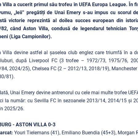
 Villa a cucerit primul său trofeu în UEFA Europa League. În fi
umu, „leii” pregătiți de Unai Emery s-au impus cu scorul d
tă victorie reprezintă al doilea succes european din istori
/82, când Aston Villa, condusă de legendarul tehnician Tony
eni (Liga Campionilor).
 Villa devine astfel al șaselea club englez care triumfă în a
rcluburi, după Liverpool FC (3 trofee – 1972/73, 1975/76, 2
84, 2024/25), Chelsea FC (2 – 2012/13, 2018/19), Manchester 
80/81).
ată, Unai Emery devine antrenorul cu cele mai multe trofee UEFA
ci la număr: cu Sevilla FC în sezoanele 2013/14, 2014/15 și 20
 în 2025/26.
BURG - ASTON VILLA 0-3
arcat:
Youri Tielemans (41), Emiliano Buendía (45+3), Morgan 