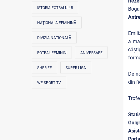
Reze
ISTORIA FOTBALULUI
Bogar
Antre
NAȚIONALA FEMININĂ
Emili
DIVIZIA NAȚIONALĂ
a mar
câști
FOTBAL FEMININ
ANIVERSARE
forma
SHERIFF
SUPER LIGA
De no
din f
WE SPORT TV
Trofe
Stati
Golgh
Asist
Porta