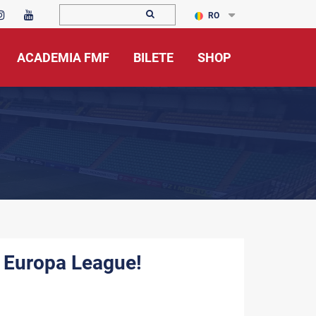
RO
ACADEMIA FMF
BILETE
SHOP
A Europa League!