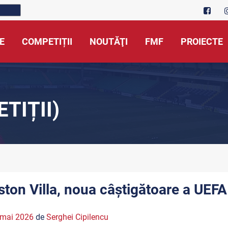
E
COMPETIȚII
NOUTĂŢI
FMF
PROIECTE
TIȚII)
ston Villa, noua câștigătoare a UEF
 mai 2026
de
Serghei Cipilencu