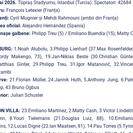
ai 2026.
Tüpraş Stadyumu, Istanbul (Turcia). Spectatori: 42684
ru:
François Letexier
(Franța)
enți:
Cyril Mugnier și Mehdi Rahmouni (ambii din Franța)
lea oficial:
Alejandro Hernández (Spania)
onașe galbene:
Philipp Treu (5) / Emiliano Buendía (15), Matty
BURG:
1.Noah Atubolu, 3.Philipp Lienhart (37.Max Rosenfelder
ordy Makengo, 73), 19.Jan-Niklas Beste (30.Christian Günter
tthias Ginter, 29.Philipp Treu, 31.Igor Matanović, 32.Vinc
zambi
rve:
21.Florian Müller, 24.Jannik Huth, 5.Anthony Jung, 6.Patr
ipp, 43.Bruno Ogbus
nor:
Julian Schuster
N VILLA:
23.Emiliano Martínez, 2.Matty Cash, 3.Victor Lindel
nn, 8.Youri Tielemans (21.Douglas Luiz, 88), 10.Emilian
ns, 12.Lucas Digne (22.Ian Maatsen, 81), 14.Pau Torres (5.Tyr