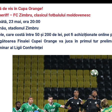
ă de vis în Cupa Orange!
eriff – FC Zimbru, clasicul fotbalului moldovenesc
tă, 23 mai, ora 20:00
nău, stadionul Zimbru
ele, care costă între 50 și 200 de lei, pot fi achiziționate onlin
gătoarea Finalei Cupei Orange va juca în primul tur prelimi
minar al Ligii Conferinței