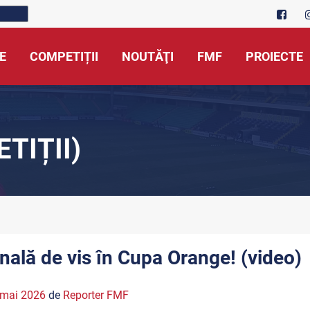
E
COMPETIȚII
NOUTĂŢI
FMF
PROIECTE
TIȚII)
inală de vis în Cupa Orange! (video)
 mai 2026
de
Reporter FMF