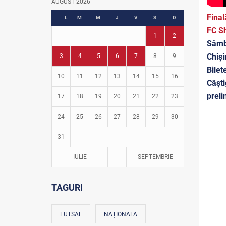
AUGUST 2026
Fotbal în grădinițe
Final
L
M
M
J
V
S
D
FC Sh
1
2
Sâmbă
Chiși
3
4
5
6
7
8
9
Bilet
10
11
12
13
14
15
16
Câști
preli
17
18
19
20
21
22
23
24
25
26
27
28
29
30
31
IULIE
SEPTEMBRIE
TAGURI
FUTSAL
NAȚIONALA