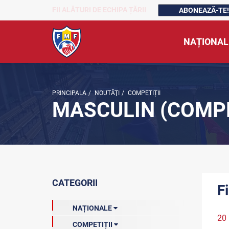
FII ALĂTURI DE ECHIPA ȚĂRII
ABONEAZĂ-TE!
NAȚIONAL
PRINCIPALA
/
NOUTĂŢI
/
COMPETIȚII
MASCULIN (COMPE
CATEGORII
F
NAȚIONALE
20
COMPETIȚII