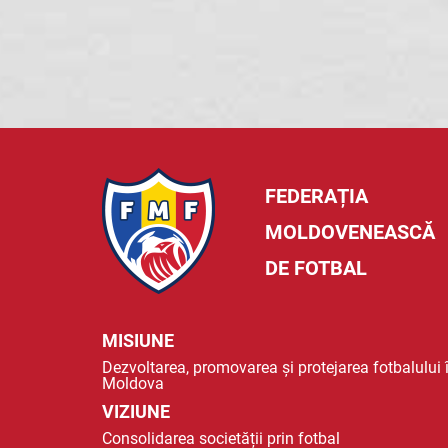
FEDERAȚIA
MOLDOVENEASCĂ
DE FOTBAL
MISIUNE
Dezvoltarea, promovarea și protejarea fotbalului 
Moldova
VIZIUNE
Consolidarea societății prin fotbal