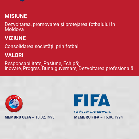
MISIUNE
Dezvoltarea, promovarea și protejarea fotbalului în
Moldova
VIZIUNE
Consolidarea societății prin fotbal
VALORI
Responsabilitate, Pasiune, Echipă;
Inovare, Progres, Buna guvernare, Dezvoltarea profesională
MEMBRU UEFA
--
10.02.1993
MEMBRU FIFA
--
16.06.1994