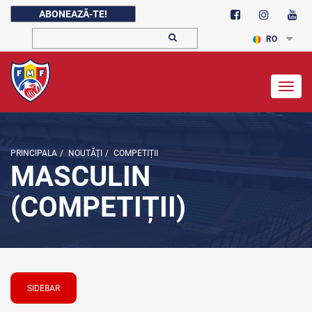
ABONEAZĂ-TE!
RO
Togg
navig
PRINCIPALA
/
NOUTĂŢI
/
COMPETIȚII
MASCULIN
(COMPETIȚII)
SIDEBAR