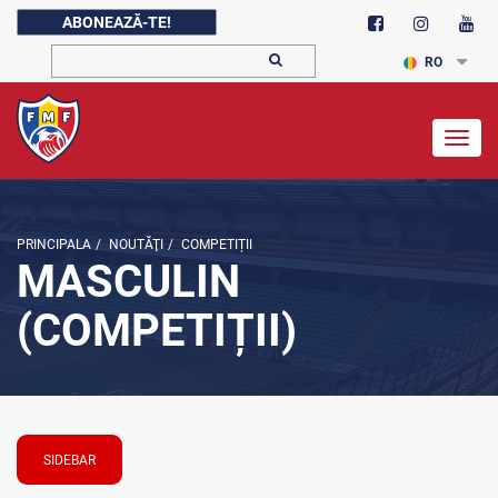
ABONEAZĂ-TE!
RO
Togg
navig
PRINCIPALA
/
NOUTĂŢI
/
COMPETIȚII
MASCULIN
(COMPETIȚII)
SIDEBAR