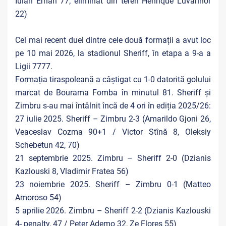
Iuian Erhan 77; eliminat din teren Henrique Luvannor
22)
Cel mai recent duel dintre cele două formații a avut loc
pe 10 mai 2026, la stadionul Sheriff, în etapa a 9-a a
Ligii 7777.
Formația tiraspoleană a câștigat cu 1-0 datorită golului
marcat de Bourama Fomba în minutul 81. Sheriff și
Zimbru s-au mai întâlnit încă de 4 ori în ediția 2025/26:
27 iulie 2025. Sheriff – Zimbru 2-3 (Amarildo Gjoni 26,
Veaceslav Cozma 90+1 / Victor Stînă 8, Oleksiy
Schebetun 42, 70)
21 septembrie 2025. Zimbru – Sheriff 2-0 (Dzianis
Kazlouski 8, Vladimir Fratea 56)
23 noiembrie 2025. Sheriff – Zimbru 0-1 (Matteo
Amoroso 54)
5 aprilie 2026. Zimbru – Sheriff 2-2 (Dzianis Kazlouski
4- penalty, 47 / Peter Ademo 32, Ze Flores 55)