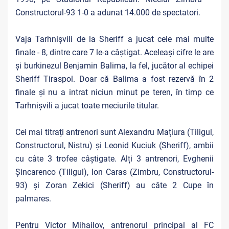
Constructorul-93 1-0 a adunat 14.000 de spectatori.
Vaja Tarhnișvili de la Sheriff a jucat cele mai multe
finale - 8, dintre care 7 le-a câștigat. Aceleași cifre le are
și burkinezul Benjamin Balima, la fel, jucător al echipei
Sheriff Tiraspol. Doar că Balima a fost rezervă în 2
finale și nu a intrat niciun minut pe teren, în timp ce
Tarhnișvili a jucat toate meciurile titular.
Cei mai titrați antrenori sunt Alexandru Mațiura (Tiligul,
Constructorul, Nistru) și Leonid Kuciuk (Sheriff), ambii
cu câte 3 trofee câștigate. Alți 3 antrenori, Evghenii
Șincarenco (Tiligul), Ion Caras (Zimbru, Constructorul-
93) și Zoran Zekici (Sheriff) au câte 2 Cupe în
palmares.
Pentru Victor Mihailov, antrenorul principal al FC