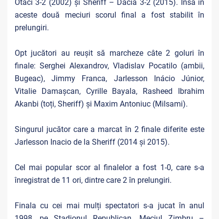
Otaci 3-2 (2002) și Sheriff – Dacia 3-2 (2015). Însă în
aceste două meciuri scorul final a fost stabilit în
prelungiri.
Opt jucători au reușit să marcheze câte 2 goluri în
finale: Serghei Alexandrov, Vladislav Pocatilo (ambii,
Bugeac), Jimmy Franca, Jarlesson Inácio Júnior,
Vitalie Damașcan, Cyrille Bayala, Rasheed Ibrahim
Akanbi (toți, Sheriff) și Maxim Antoniuc (Milsami).
Singurul jucător care a marcat în 2 finale diferite este
Jarlesson Inacio de la Sheriff (2014 și 2015).
Cel mai popular scor al finalelor a fost 1-0, care s-a
înregistrat de 11 ori, dintre care 2 în prelungiri.
Finala cu cei mai mulți spectatori s-a jucat în anul
1998, pe Stadionul Republican. Meciul Zimbru –