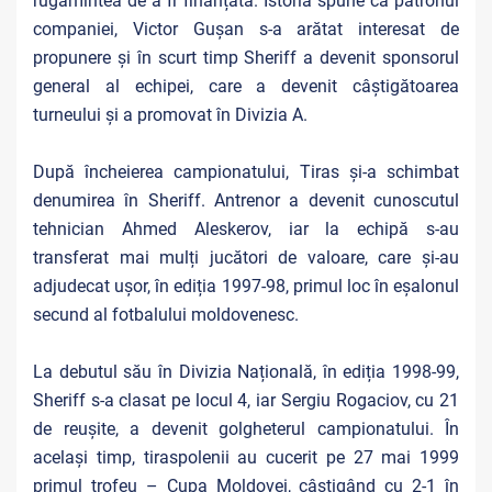
rugămintea de a fi finanțată. Istoria spune că patronul
companiei, Victor Gușan s-a arătat interesat de
propunere și în scurt timp Sheriff a devenit sponsorul
general al echipei, care a devenit câștigătoarea
turneului și a promovat în Divizia A.
După încheierea campionatului, Tiras și-a schimbat
denumirea în Sheriff. Antrenor a devenit cunoscutul
tehnician Ahmed Aleskerov, iar la echipă s-au
transferat mai mulți jucători de valoare, care și-au
adjudecat ușor, în ediția 1997-98, primul loc în eșalonul
secund al fotbalului moldovenesc.
La debutul său în Divizia Națională, în ediția 1998-99,
Sheriff s-a clasat pe locul 4, iar Sergiu Rogaciov, cu 21
de reușite, a devenit golgheterul campionatului. În
același timp, tiraspolenii au cucerit pe 27 mai 1999
primul trofeu – Cupa Moldovei, câștigând cu 2-1 în