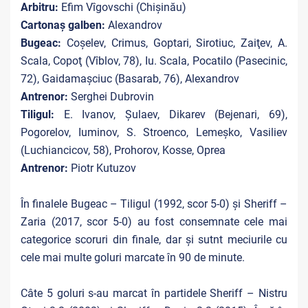
Arbitru:
Efim Vîgovschi (Chişinău)
Cartonaş galben:
Alexandrov
Bugeac:
Coşelev, Crimus, Goptari, Sirotiuc, Zaiţev, A.
Scala, Copoţ (Vîblov, 78), Iu. Scala, Pocatilo (Pasecinic,
72), Gaidamaşciuc (Basarab, 76), Alexandrov
Antrenor:
Serghei Dubrovin
Tiligul:
E. Ivanov, Şulaev, Dikarev (Bejenari, 69),
Pogorelov, Iuminov, S. Stroenco, Lemeşko, Vasiliev
(Luchiancicov, 58), Prohorov, Kosse, Oprea
Antrenor:
Piotr Kutuzov
În finalele Bugeac – Tiligul (1992, scor 5-0) și Sheriff –
Zaria (2017, scor 5-0) au fost consemnate cele mai
categorice scoruri din finale, dar și sutnt meciurile cu
cele mai multe goluri marcate în 90 de minute.
Câte 5 goluri s-au marcat în partidele Sheriff – Nistru