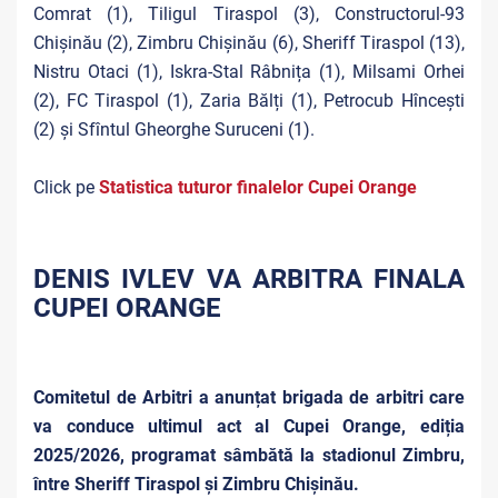
Comrat (1), Tiligul Tiraspol (3), Constructorul-93
Chișinău (2), Zimbru Chișinău (6), Sheriff Tiraspol (13),
Nistru Otaci (1), Iskra-Stal Râbnița (1), Milsami Orhei
(2), FC Tiraspol (1), Zaria Bălți (1), Petrocub Hîncești
(2) și Sfîntul Gheorghe Suruceni (1).
Click pe
Statistica tuturor finalelor Cupei Orange
DENIS IVLEV VA ARBITRA FINALA
CUPEI ORANGE
Comitetul de Arbitri a anunțat brigada de arbitri care
va conduce ultimul act al Cupei Orange, ediția
2025/2026, programat sâmbătă la stadionul Zimbru,
între Sheriff Tiraspol și Zimbru Chișinău.