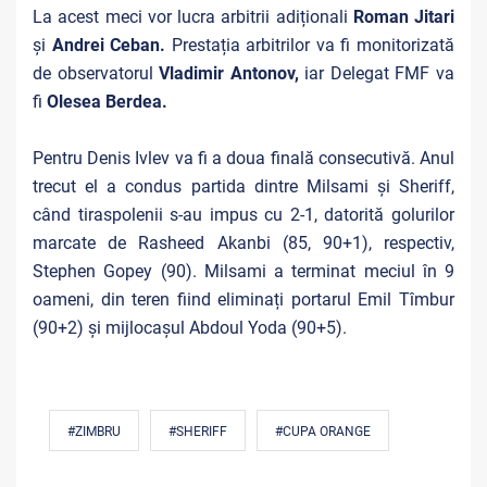
La acest meci vor lucra arbitrii adiționali
Roman Jitari
și
Andrei Ceban.
Prestația arbitrilor va fi monitorizată
de observatorul
Vladimir Antonov,
iar Delegat FMF va
fi
Olesea Berdea.
Pentru Denis Ivlev va fi a doua finală consecutivă. Anul
trecut el a condus partida dintre Milsami și Sheriff,
când tiraspolenii s-au impus cu 2-1, datorită golurilor
marcate de Rasheed Akanbi (85, 90+1), respectiv,
Stephen Gopey (90). Milsami a terminat meciul în 9
oameni, din teren fiind eliminați portarul Emil Tîmbur
(90+2) și mijlocașul Abdoul Yoda (90+5).
#ZIMBRU
#SHERIFF
#CUPA ORANGE