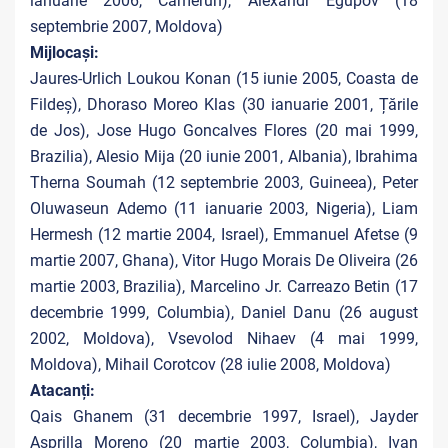
ianuarie 2006, Camerun), Alexandr Egupov (18
septembrie 2007, Moldova)
Mijlocași:
Jaures-Urlich Loukou Konan (15 iunie 2005, Coasta de
Fildeș), Dhoraso Moreo Klas (30 ianuarie 2001, Țările
de Jos), Jose Hugo Goncalves Flores (20 mai 1999,
Brazilia), Alesio Mija (20 iunie 2001, Albania), Ibrahima
Therna Soumah (12 septembrie 2003, Guineea), Peter
Oluwaseun Ademo (11 ianuarie 2003, Nigeria), Liam
Hermesh (12 martie 2004, Israel), Emmanuel Afetse (9
martie 2007, Ghana), Vitor Hugo Morais De Oliveira (26
martie 2003, Brazilia), Marcelino Jr. Carreazo Betin (17
decembrie 1999, Columbia), Daniel Danu (26 august
2002, Moldova), Vsevolod Nihaev (4 mai 1999,
Moldova), Mihail Corotcov (28 iulie 2008, Moldova)
Atacanți:
Qais Ghanem (31 decembrie 1997, Israel), Jayder
Asprilla Moreno (20 martie 2003, Columbia), Ivan