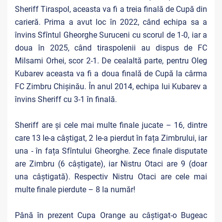
Sheriff Tiraspol, aceasta va fi a treia finală de Cupă din
carieră. Prima a avut loc în 2022, când echipa sa a
învins Sfîntul Gheorghe Suruceni cu scorul de 1-0, iar a
doua în 2025, când tiraspolenii au dispus de FC
Milsami Orhei, scor 2-1. De cealaltă parte, pentru Oleg
Kubarev aceasta va fi a doua finală de Cupă la cârma
FC Zimbru Chișinău. În anul 2014, echipa lui Kubarev a
învins Sheriff cu 3-1 în finală.
Sheriff are și cele mai multe finale jucate – 16, dintre
care 13 le-a câștigat, 2 le-a pierdut în fața Zimbrului, iar
una - în fața Sfîntului Gheorghe. Zece finale disputate
are Zimbru (6 câștigate), iar Nistru Otaci are 9 (doar
una câștigată). Respectiv Nistru Otaci are cele mai
multe finale pierdute – 8 la număr!
Până în prezent Cupa Orange au câștigat-o Bugeac