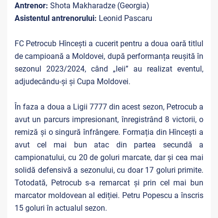
Antrenor:
Shota Makharadze (Georgia)
Asistentul antrenorului:
Leonid Pascaru
FC Petrocub Hîncești a cucerit pentru a doua oară titlul
de campioană a Moldovei, după performanța reușită în
sezonul 2023/2024, când „leii” au realizat eventul,
adjudecându-și și Cupa Moldovei.
În faza a doua a Ligii 7777 din acest sezon, Petrocub a
avut un parcurs impresionant, înregistrând 8 victorii, o
remiză și o singură înfrângere. Formația din Hîncești a
avut cel mai bun atac din partea secundă a
campionatului, cu 20 de goluri marcate, dar și cea mai
solidă defensivă a sezonului, cu doar 17 goluri primite.
Totodată, Petrocub s-a remarcat și prin cel mai bun
marcator moldovean al ediției. Petru Popescu a înscris
15 goluri în actualul sezon.