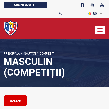
ABONEAZĂ-TE!
RO
Togg
navig
PRINCIPALA
/
NOUTĂŢI
/
COMPETIȚII
MASCULIN
(COMPETIȚII)
SIDEBAR