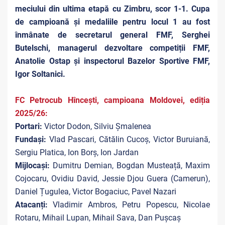
meciului din ultima etapă cu Zimbru, scor 1-1. Cupa
de campioană și medaliile pentru locul 1 au fost
înmânate de secretarul general FMF, Serghei
Butelschi, managerul dezvoltare competiții FMF,
Anatolie Ostap și inspectorul Bazelor Sportive FMF,
Igor Soltanici.
FC Petrocub Hîncești, campioana Moldovei, ediția
2025/26:
Portari:
Victor Dodon, Silviu Șmalenea
Fundași:
Vlad Pascari, Cătălin Cucoș, Victor Buruiană,
Sergiu Platica, Ion Borș, Ion Jardan
Mijlocași:
Dumitru Demian, Bogdan Musteață, Maxim
Cojocaru, Ovidiu David, Jessie Djou Guera (Camerun),
Daniel Țugulea, Victor Bogaciuc, Pavel Nazari
Atacanți:
Vladimir Ambros, Petru Popescu, Nicolae
Rotaru, Mihail Lupan, Mihail Sava, Dan Pușcaș