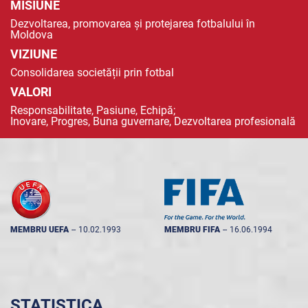
MISIUNE
Dezvoltarea, promovarea și protejarea fotbalului în
Moldova
VIZIUNE
Consolidarea societății prin fotbal
VALORI
Responsabilitate, Pasiune, Echipă;
Inovare, Progres, Buna guvernare, Dezvoltarea profesională
MEMBRU UEFA
--
10.02.1993
MEMBRU FIFA
--
16.06.1994
STATISTICA