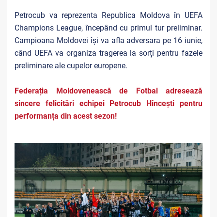
Petrocub va reprezenta Republica Moldova în UEFA
Champions League, începând cu primul tur preliminar.
Campioana Moldovei își va afla adversara pe 16 iunie,
când UEFA va organiza tragerea la sorți pentru fazele
preliminare ale cupelor europene.
Federația Moldovenească de Fotbal adresează
sincere felicitări echipei Petrocub Hîncești
pentru
performanța din acest sezon!