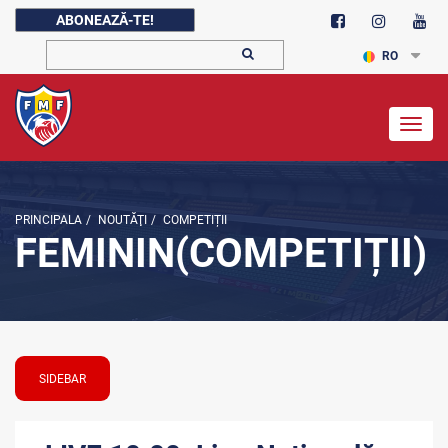
ABONEAZĂ-TE!
RO
Togg
navig
PRINCIPALA
/
NOUTĂŢI
/
COMPETIȚII
FEMININ(COMPETIȚII)
SIDEBAR