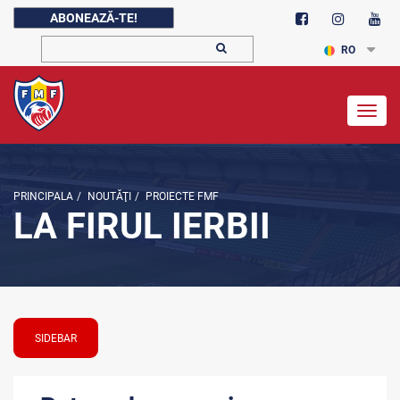
ABONEAZĂ-TE!
RO
Togg
navig
PRINCIPALA
/
NOUTĂŢI
/
PROIECTE FMF
LA FIRUL IERBII
SIDEBAR