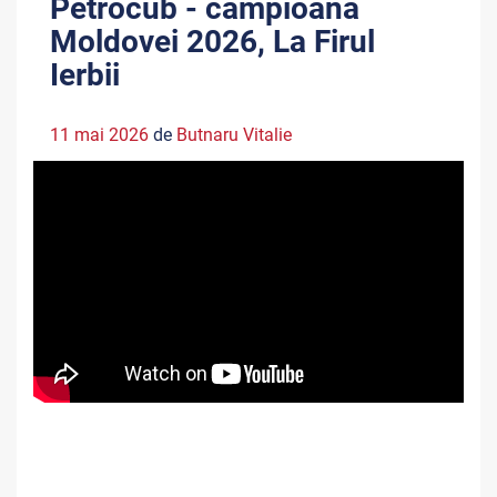
Petrocub - campioana
Moldovei 2026, La Firul
Ierbii
11 mai 2026
de
Butnaru Vitalie