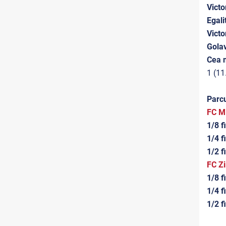
Victo
Egalit
Victo
Golav
Cea m
1 (11
Parcu
FC M
1/8 f
1/4 f
1/2 f
FC Z
1/8 f
1/4 f
1/2 f