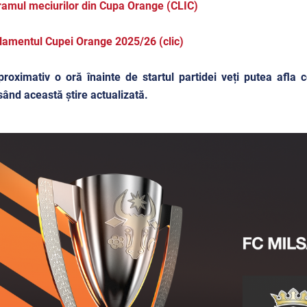
amul meciurilor din Cupa Orange (CLIC)
amentul Cupei Orange 2025/26 (clic)
roximativ o oră înainte de startul partidei veți putea afla
ând această știre actualizată.