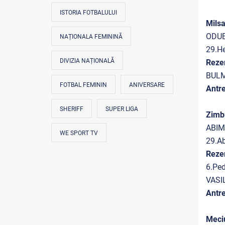
ISTORIA FOTBALULUI
Mils
ODUB
NAȚIONALA FEMININĂ
29.H
DIVIZIA NAȚIONALĂ
Reze
BULM
FOTBAL FEMININ
ANIVERSARE
Antre
SHERIFF
SUPER LIGA
Zimb
ABIM
WE SPORT TV
29.A
Reze
6.Pe
VASI
Antre
Meciu