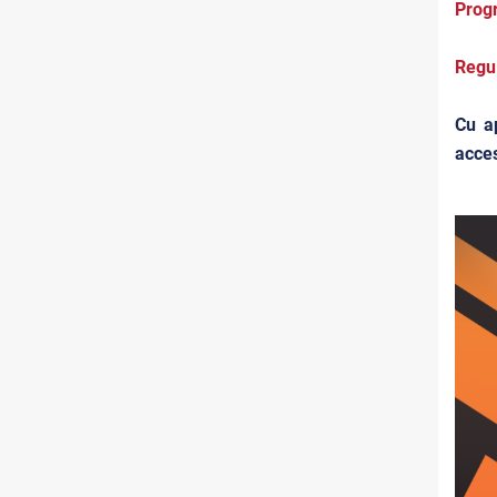
Progr
Regul
Cu ap
acces