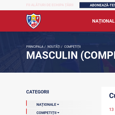
FII ALĂTURI DE ECHIPA ȚĂRII
ABONEAZĂ-TE!
NAȚIONAL
PRINCIPALA
/
NOUTĂŢI
/
COMPETIȚII
MASCULIN (COMPE
CATEGORII
C
NAȚIONALE
13
COMPETIȚII