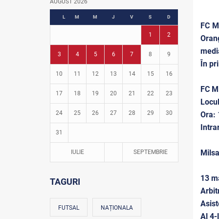
AUGUST 2026
Fotbal în grădinițe
L
M
M
J
V
S
D
FC Mi
1
2
Orang
med
3
4
5
6
7
8
9
În pr
10
11
12
13
14
15
16
FC M
17
18
19
20
21
22
23
Locul
24
25
26
27
28
29
30
Ora:
Intra
31
Mils
IULIE
SEPTEMBRIE
13 ma
TAGURI
Arbit
Asist
FUTSAL
NAȚIONALA
Al 4-