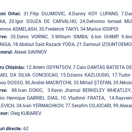
ami Orhei:
31.Filip DUJMOVIC, 4.Danny KOY LUPANO, 7.Danie
IA, 20.Igor SOUZA DE CARVALHO, 24.Dehninio Ismael 
ennos ASMELASH, 30.Frederick TAKYI, 34.Marius IOSIPOI
rve:
35.Denis VORNIC, 3.William SIMBA; 6.Ion GHIMP, 9.And
AGA, 18.Abdoul Said Razack YODA, 21.Samouil IZOUNTOEMOI, 
norul:
Alexei SAVINOV
ru Chișinău:
12.Artem ODYNTSOV, 7.Caio DANTAS BATISTA DE 
AEL DA SILVA CONCEICAO, 15.Dzianis KAZLOUSKI, 17.Tudor
bou DOSSO, 30.Andrei MACRIȚCHII, 33.Mihail ȘTEFAN, 35.Niko
rve:
88.Ivan DOKIC, 3.Kevin Jhamal BERKELEY WHEATLE
dro Henrique GABRIEL DIAS, 10..Vladimir FRATEA, 14.Rayvie
LEVICH, 34.Ivan YERMACHKOV, 77.Serafim COJOCARI, 99.Alexa
nor:
Oleg KUBAREV
ri directe:
62