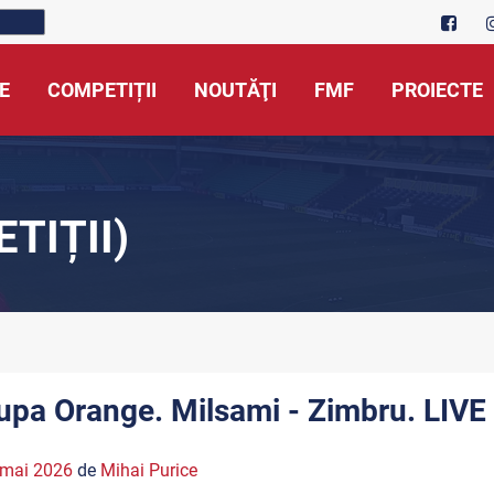
E
COMPETIȚII
NOUTĂŢI
FMF
PROIECTE
TIȚII)
upa Orange. Milsami - Zimbru. LIVE
 mai 2026
de
Mihai Purice