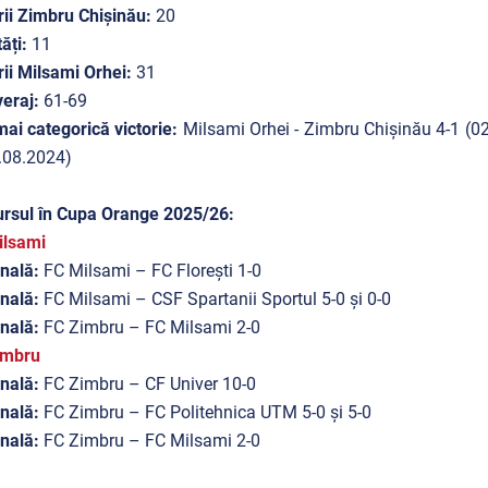
rii Zimbru Chișinău:
20
ăți:
11
rii Milsami Orhei:
31
eraj:
61-69
ai categorică victorie:
Milsami Orhei - Zimbru Chișinău 4-1 (02
.08.2024)
rsul în Cupa Orange 2025/26:
ilsami
inală:
FC Milsami – FC Florești 1-0
inală:
FC Milsami – CSF Spartanii Sportul 5-0 și 0-0
inală:
FC Zimbru – FC Milsami 2-0
imbru
inală:
FC Zimbru – CF Univer 10-0
inală:
FC Zimbru – FC Politehnica UTM 5-0 și 5-0
inală:
FC Zimbru – FC Milsami 2-0