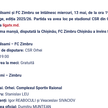
lsami și FC Zimbru se întâlnesc miercuri, 13 mai, de la ora 
e, ediția 2025/26. Partida va avea loc pe stadionul CSR din O
ia
ligatv.md.
ima manșă, disputată la Chișinău, FC Zimbru Chișinău a învins 
ilsami – FC Zimbru
 de disputare:
CSR Orhei
19:00
rea la meci:
Gratuită
ami – Zimbru
i. Orhei. Complexul Sportiv Raional
ru:
Stanislav LEU
enți:
Igor REABOCULI și Veaceslav SIVACIOV
lea oficial:
Dumitru MUNTEAN