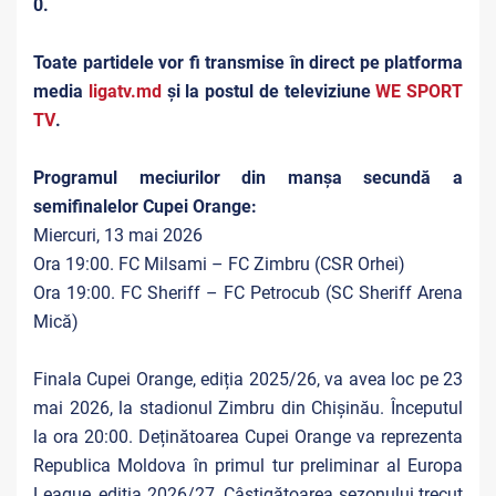
0.
Toate partidele vor fi transmise în direct pe platforma
media
ligatv.md
și la postul de televiziune
WE SPORT
TV
.
Programul meciurilor din manșa secundă a
semifinalelor Cupei Orange:
Miercuri, 13 mai 2026
Ora 19:00. FC Milsami – FC Zimbru (CSR Orhei)
Ora 19:00. FC Sheriff – FC Petrocub (SC Sheriff Arena
Mică)
Finala Cupei Orange, ediția 2025/26, va avea loc pe 23
mai 2026, la stadionul Zimbru din Chișinău. Începutul
la ora 20:00. Deținătoarea Cupei Orange va reprezenta
Republica Moldova în primul tur preliminar al Europa
League, ediția 2026/27. Câștigătoarea sezonului trecut