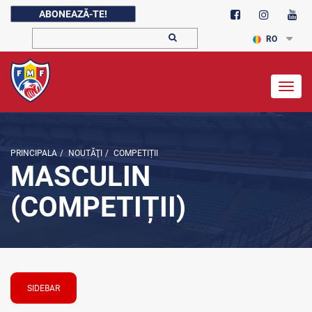
ABONEAZĂ-TE!
RO
Togg
navig
PRINCIPALA
/
NOUTĂŢI
/
COMPETIȚII
MASCULIN
(COMPETIȚII)
SIDEBAR