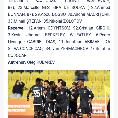
15.Dzianis KAZLOUSKI (25.Ilya VASILEVICH,
87), 23.Marcello GESTEIRA DE SOUZA ( 22.Ahmed
BONNAH, 87), 29.Abou DOSSO, 30.Andrei MACRIȚCHII,
33.Mihail ȘTEFAN, 35.Nikolai ZOLOTOV
Rezerve:
12.Artem ODYNTSOV, 92.Cristian SÎRGHI,
3.Kevin Jhamal BERKELEY WHEATLEY, 6.Pedro
Henrique GABRIEL DIAS, 11.Jonathas ABIMAEL DA
SILVA CONCEICAO, 34.Ivan YERMACHKOV, 77.Serafim
COJOCARI
Antrenor:
Oleg KUBAREV