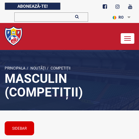
ABONEAZĂ-TE!
RO
Togg
navig
PRINCIPALA
/
NOUTĂŢI
/
COMPETIȚII
MASCULIN
(COMPETIȚII)
SIDEBAR