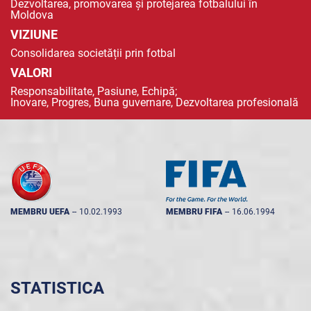
Dezvoltarea, promovarea și protejarea fotbalului în
Moldova
VIZIUNE
Consolidarea societății prin fotbal
VALORI
Responsabilitate, Pasiune, Echipă;
Inovare, Progres, Buna guvernare, Dezvoltarea profesională
MEMBRU UEFA
--
10.02.1993
MEMBRU FIFA
--
16.06.1994
STATISTICA