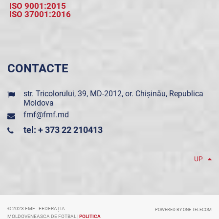
ISO 9001:2015
ISO 37001:2016
CONTACTE
str. Tricolorului, 39, MD-2012, or. Chișinău, Republica
Moldova
fmf@fmf.md
tel: + 373 22 210413
UP
© 2023 FMF - FEDERAȚIA
POWERED BY ONE TELECOM
MOLDOVENEASCA DE FOTBAL |
POLITICA