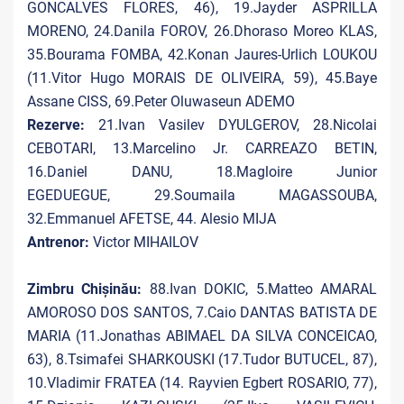
GONCALVES FLORES, 46), 19.Jayder ASPRILLA
MORENO, 24.Danila FOROV, 26.Dhoraso Moreo KLAS,
35.Bourama FOMBA, 42.Konan Jaures-Urlich LOUKOU
(11.Vitor Hugo MORAIS DE OLIVEIRA, 59), 45.Baye
Assane CISS, 69.Peter Oluwaseun ADEMO
Rezerve:
21.Ivan Vasilev DYULGEROV, 28.Nicolai
CEBOTARI, 13.Marcelino Jr. CARREAZO BETIN,
16.Daniel DANU, 18.Magloire Junior
EGEDUEGUE, 29.Soumaila MAGASSOUBA,
32.Emmanuel AFETSE, 44. Alesio MIJA
Antrenor:
Victor MIHAILOV
Zimbru Chișinău:
88.Ivan DOKIC, 5.Matteo AMARAL
AMOROSO DOS SANTOS, 7.Caio DANTAS BATISTA DE
MARIA (11.Jonathas ABIMAEL DA SILVA CONCEICAO,
63), 8.Tsimafei SHARKOUSKI (17.Tudor BUTUCEL, 87),
10.Vladimir FRATEA (14. Rayvien Egbert ROSARIO, 77),