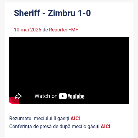
Sheriff - Zimbru 1-0
10 mai 2026
de
Reporter FMF
Rezumatul meciului îl găsiți
AICI
Conferința de presă de după meci o găsiți
AICI