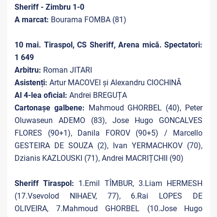
Sheriff - Zimbru 1-0
A marcat:
Bourama FOMBA (81)
10 mai. Tiraspol, CS Sheriff, Arena mică. Spectatori:
1 649
Arbitru:
Roman JITARI
Asistenți:
Artur MACOVEI și Alexandru CIOCHINĂ
Al 4-lea oficial:
Andrei BREGUȚA
Cartonașe galbene:
Mahmoud GHORBEL (40), Peter
Oluwaseun ADEMO (83), Jose Hugo GONCALVES
FLORES (90+1), Danila FOROV (90+5) / Marcello
GESTEIRA DE SOUZA (2), Ivan YERMACHKOV (70),
Dzianis KAZLOUSKI (71), Andrei MACRIȚCHII (90)
Sheriff Tiraspol:
1.Emil TÎMBUR, 3.Liam HERMESH
(17.Vsevolod NIHAEV, 77), 6.Rai LOPES DE
OLIVEIRA, 7.Mahmoud GHORBEL (10.Jose Hugo