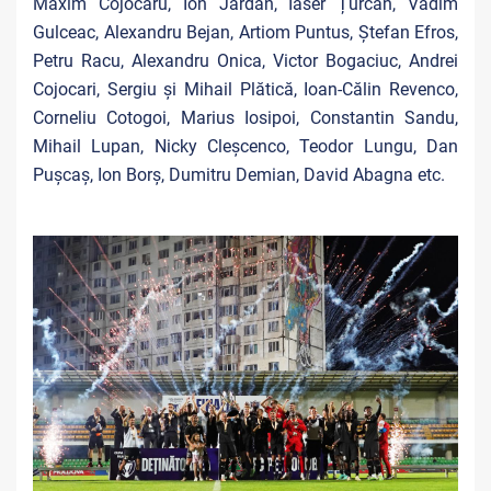
Maxim Cojocaru, Ion Jardan, Iaser Țurcan, Vadim
Gulceac, Alexandru Bejan, Artiom Puntus, Ștefan Efros,
Petru Racu, Alexandru Onica, Victor Bogaciuc, Andrei
Cojocari, Sergiu și Mihail Plătică, Ioan-Călin Revenco,
Corneliu Cotogoi, Marius Iosipoi, Constantin Sandu,
Mihail Lupan, Nicky Cleșcenco, Teodor Lungu, Dan
Pușcaș, Ion Borș, Dumitru Demian, David Abagna etc.