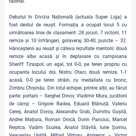
raional.
Debutul în Divizia Națională (actuala Super Liga) a
fost destul de reușit. Formația a ocupat locul 5 cu
următoarea linie de clasament: 28 jocuri, 7 victorii, 11
remize și 10 înfrângeri, golaveraj 30-40, puncte – 32.
Hânceștenii au reușit și câteva rezultate meritorii: două
remize albe acasă și în deplasare cu campioana
Sheriff Tiraspol; un egal, tot 0-0, pe teren propriu cu
ocupanta locului doi, Nistru Otaci; două remize, 1-1
acasă, 0-0 pe teren străin, cu medaliata cu bronz,
Zimbru Chișinău. Din lotul echipei, printre alții, au făcut
parte: portarii – Serghei Dinov, Vladimir Mura, jucătorii
de câmp – Grigore Badea, Eduard Blănuță, Valeriu
Cereș, Anatol Doroș, Alexandru Grab, Dumitru Gușilă,
Andrei Mațiura, Roman Onică, Dorin Panciuc, Marcel
Reșitca, Vadim Sculea, Anatol Stăvilă, Iurie Șoimu,
Veaceslav Untilă, Mihail Vîrtosu. Antrenor – Victor