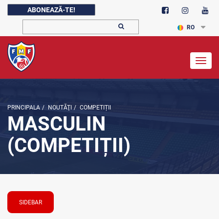
ABONEAZĂ-TE!
RO
Togg
navig
PRINCIPALA
/
NOUTĂŢI
/
COMPETIȚII
MASCULIN
(COMPETIȚII)
SIDEBAR