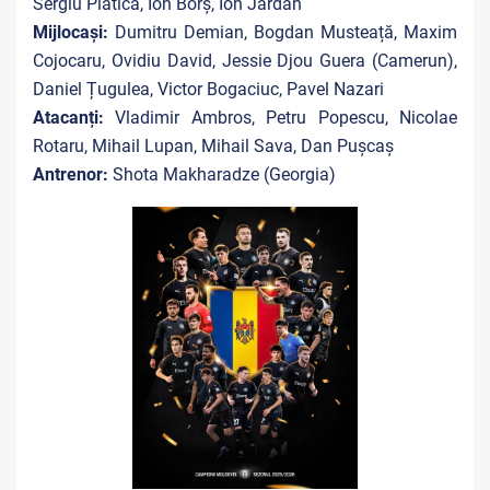
Sergiu Platica, Ion Borș, Ion Jardan
Mijlocași:
Dumitru Demian, Bogdan Musteață, Maxim
Cojocaru, Ovidiu David, Jessie Djou Guera (Camerun),
Daniel Țugulea, Victor Bogaciuc, Pavel Nazari
Atacanți:
Vladimir Ambros, Petru Popescu, Nicolae
Rotaru, Mihail Lupan, Mihail Sava, Dan Pușcaș
Antrenor:
Shota Makharadze (Georgia)