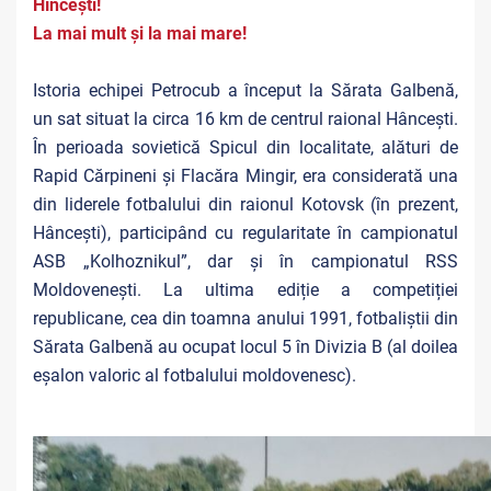
Hîncești!
La mai mult și la mai mare!
Istoria echipei Petrocub a început la Sărata Galbenă,
un sat situat la circa 16 km de centrul raional Hâncești.
În perioada sovietică Spicul din localitate, alături de
Rapid Cărpineni și Flacăra Mingir, era considerată una
din liderele fotbalului din raionul Kotovsk (în prezent,
Hâncești), participând cu regularitate în campionatul
ASB „Kolhoznikul”, dar și în campionatul RSS
Moldovenești. La ultima ediție a competiției
republicane, cea din toamna anului 1991, fotbaliștii din
Sărata Galbenă au ocupat locul 5 în Divizia B (al doilea
eșalon valoric al fotbalului moldovenesc).