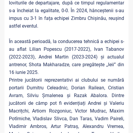
loviturile de departajare, după ce timpul regulamentar
s-a încheiat la egalitate, 0-0. În 2024, hânceștenii s-au
impus cu 3-1 în fața echipei Zimbru Chișinău, reușind
astfel eventul.
În această perioadă, la conducerea tehnică a echipei s-
au aflat Lilian Popescu (2017-2022), Ivan Tabanov
(2022-2023), Andrei Martin (2023-2024) și actualul
antrenor, Shota Makharadze, care pregătește „leii” din
16 iunie 2025.
Printre jucătorii reprezentativi ai clubului se numără
portarii Dumitru Celeadnic, Dorian Railean, Cristian
Avram, Silviu Șmalenea și Razak Abalora. Dintre
jucătorii de câmp pot fi evidențiați Andrei și Valeriu
Macrițchi, Artiom Rozgoniuc, Victor Mudrac, Maxim
Potîrniche, Vladislav Slivca, Dan Taras, Vadim Paireli,
Vladimir Ambros, Artur Patraș, Alexandru Vremea,