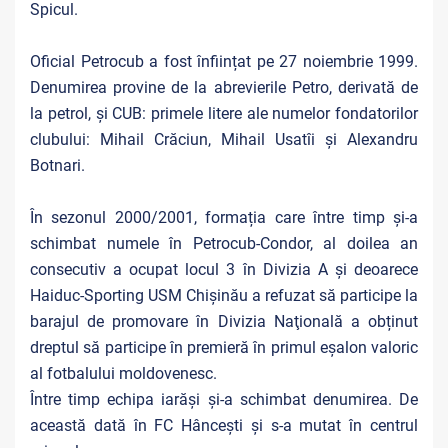
Spicul.
Oficial Petrocub a fost înființat pe 27 noiembrie 1999.
Denumirea provine de la abrevierile Petro, derivată de
la petrol, și CUB: primele litere ale numelor fondatorilor
clubului: Mihail Crăciun, Mihail Usatîi și Alexandru
Botnari.
În sezonul 2000/2001, formația care între timp și-a
schimbat numele în Petrocub-Condor, al doilea an
consecutiv a ocupat locul 3 în Divizia A și deoarece
Haiduc-Sporting USM Chișinău a refuzat să participe la
barajul de promovare în Divizia Naţională a obținut
dreptul să participe în premieră în primul eșalon valoric
al fotbalului moldovenesc.
Între timp echipa iarăși și-a schimbat denumirea. De
această dată în FC Hânceşti şi s-a mutat în centrul