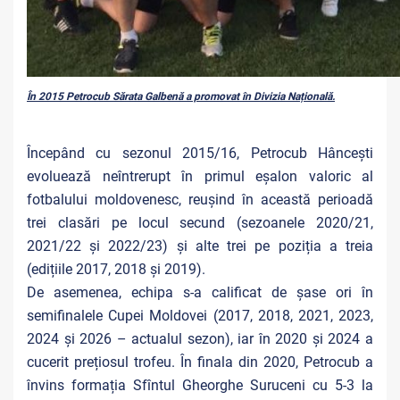
În 2015 Petrocub Sărata Galbenă a promovat în Divizia Națională.
Începând cu sezonul 2015/16, Petrocub Hâncești
evoluează neîntrerupt în primul eșalon valoric al
fotbalului moldovenesc, reușind în această perioadă
trei clasări pe locul secund (sezoanele 2020/21,
2021/22 și 2022/23) și alte trei pe poziția a treia
(edițiile 2017, 2018 și 2019).
De asemenea, echipa s-a calificat de șase ori în
semifinalele Cupei Moldovei (2017, 2018, 2021, 2023,
2024 și 2026 – actualul sezon), iar în 2020 și 2024 a
cucerit prețiosul trofeu. În finala din 2020, Petrocub a
învins formația Sfîntul Gheorghe Suruceni cu 5-3 la