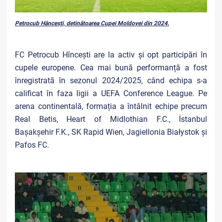
Petrocub Hâncești, deținătoarea Cupei Moldovei din 2024.
FC Petrocub Hîncești are la activ și opt participări în
cupele europene. Cea mai bună performanță a fost
înregistrată în sezonul 2024/2025, când echipa s-a
calificat în faza ligii a UEFA Conference League. Pe
arena continentală, formația a întâlnit echipe precum
Real Betis, Heart of Midlothian F.C., İstanbul
Başakşehir F.K., SK Rapid Wien, Jagiellonia Białystok și
Pafos FC.