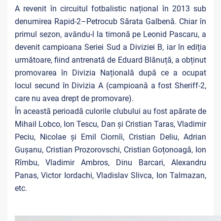
A revenit în circuitul fotbalistic național în 2013 sub
denumirea Rapid-2–Petrocub Sărata Galbenă. Chiar în
primul sezon, avându-l la timonă pe Leonid Pascaru, a
devenit campioana Seriei Sud a Diviziei B, iar în ediția
următoare, fiind antrenată de Eduard Blănuță, a obținut
promovarea în Divizia Națională după ce a ocupat
locul secund în Divizia A (campioană a fost Sheriff-2,
care nu avea drept de promovare).
În această perioadă culorile clubului au fost apărate de
Mihail Lobco, Ion Tescu, Dan și Cristian Taras, Vladimir
Peciu, Nicolae și Emil Ciornîi, Cristian Deliu, Adrian
Gușanu, Cristian Prozorovschi, Cristian Goțonoagă, Ion
Rîmbu, Vladimir Ambros, Dinu Barcari, Alexandru
Panas, Victor Iordachi, Vladislav Slivca, Ion Talmazan,
etc.