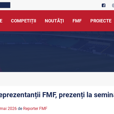
E
COMPETIȚII
NOUTĂŢI
FMF
PROIECTE
eprezentanții FMF, prezenți la semi
 mai 2026
de
Reporter FMF