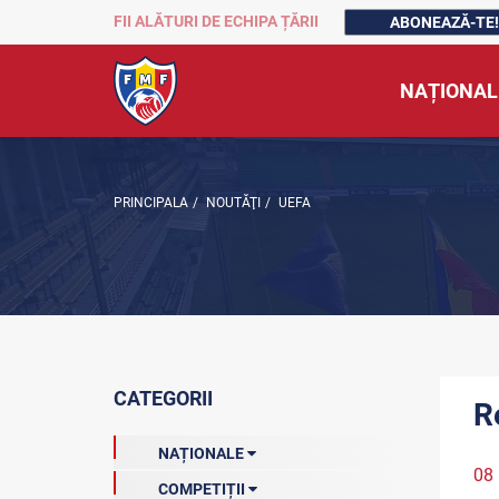
FII ALĂTURI DE ECHIPA ȚĂRII
ABONEAZĂ-TE!
NAȚIONAL
PRINCIPALA
/
NOUTĂŢI
/
UEFA
CATEGORII
R
NAȚIONALE
08
COMPETIȚII