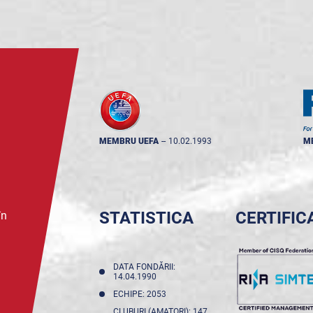
MEMBRU UEFA
--
10.02.1993
M
STATISTICA
CERTIFIC
în
DATA FONDĂRII:
14.04.1990
ECHIPE: 2053
CLUBURI (AMATORI): 147