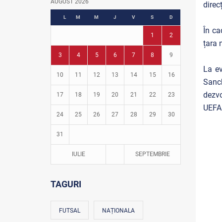
AUGUST 2026
direc
Fotbal în grădinițe
L
M
M
J
V
S
D
În ca
1
2
țara 
3
4
5
6
7
8
9
La ev
10
11
12
13
14
15
16
Sanch
dezvo
17
18
19
20
21
22
23
UEFA 
24
25
26
27
28
29
30
31
IULIE
SEPTEMBRIE
TAGURI
FUTSAL
NAȚIONALA