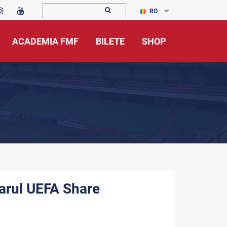
RO
ACADEMIA FMF
BILETE
SHOP
narul UEFA Share