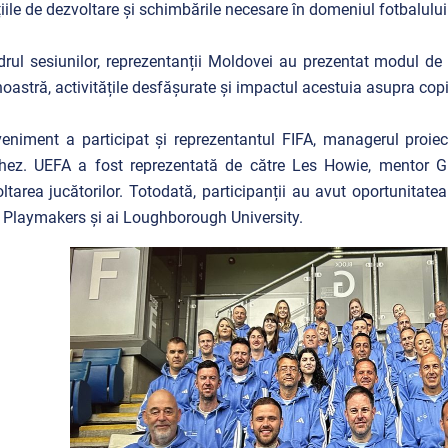
țiile de dezvoltare și schimbările necesare în domeniul fotbalului
drul sesiunilor, reprezentanții Moldovei au prezentat modul de 
noastră, activitățile desfășurate și impactul acestuia asupra copiil
eniment a participat și reprezentantul FIFA, managerul proiec
ez. UEFA a fost reprezentată de către Les Howie, mentor Gra
ltarea jucătorilor. Totodată, participanții au avut oportunitatea
Playmakers și ai Loughborough University.