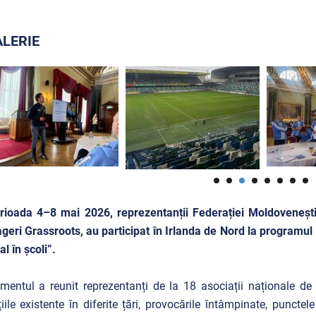
LERIE
rioada 4–8 mai 2026, reprezentanții Federației Moldoveneșt
eri Grassroots, au participat în Irlanda de Nord la program
al în școli”.
mentul a reunit reprezentanți de la 18 asociații naționale de 
țiile existente în diferite țări, provocările întâmpinate, puncte