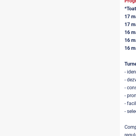
Progr
*Toat
17 ma
17 ma
16 ma
16 ma
16 ma
Turne
- iden
- dez
- con
- pro
- fac
- sel
Comp
regul