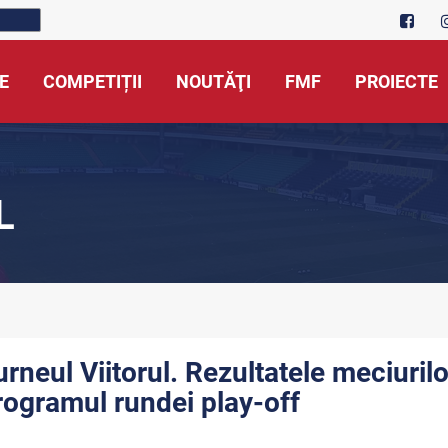
E
COMPETIȚII
NOUTĂŢI
FMF
PROIECTE
L
urneul Viitorul. Rezultatele meciurilo
rogramul rundei play-off