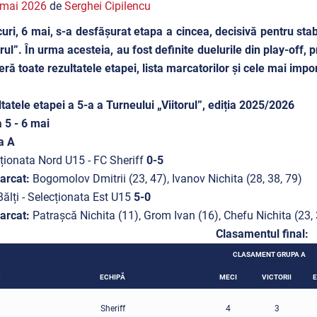
 mai 2026
de
Serghei Cipilencu
uri, 6 mai, s-a desfășurat etapa a cincea, decisivă pentru stabi
orul”. În urma acesteia, au fost definite duelurile din play-off,
eră toate rezultatele etapei, lista marcatorilor și cele mai impor
tatele etapei a 5-a a Turneului „Viitorul”, ediția 2025/2026
 5 - 6 mai
a A
ționata Nord U15 - FC Sheriff
0-5
arcat:
Bogomolov Dmitrii (23, 47), Ivanov Nichita (28, 38, 79)
ălți - Selecționata Est U15
5-0
arcat:
Patrașcă Nichita (11), Grom Ivan (16), Chefu Nichita (23
Clasamentul final:
CLASAMENT GRUPA A
C
ECHIPĂ
MECI
VICTORII
E
Sheriff
4
3