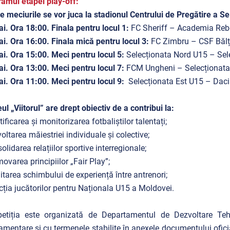
amul etapei play-off:
e meciurile se vor juca la stadionul Centrului de Pregătire a Se
i. Ora 18:00. Finala pentru locul 1:
FC Sheriff – Academia Re
i. Ora 16:00. Finala mică pentru locul 3:
FC Zimbru – CSF Bălț
i. Ora 15:00. Meci pentru locul 5:
Selecționata Nord U15 – Sel
i. Ora 13:00. Meci pentru locul 7:
FCM Ungheni – Selecționata
i. Ora 11:00. Meci pentru locul 9:
Selecționata Est U15 – Dac
ul „Viitorul” are drept obiectiv de a contribui la:
tificarea și monitorizarea fotbaliștilor talentați;
voltarea măiestriei individuale și colective;
solidarea relațiilor sportive interregionale;
movarea principiilor „Fair Play”;
ilitarea schimbului de experiență între antrenori;
ecția jucătorilor pentru Naționala U15 a Moldovei.
etiția este organizată de Departamentul de Dezvoltare Teh
amentare și cu termenele stabilite în anexele documentului ofici