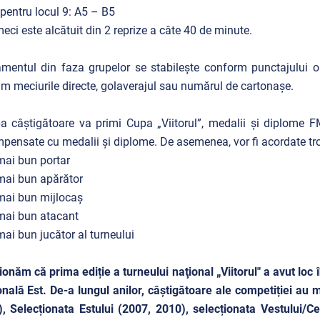
pentru locul 9: A5 – B5
eci este alcătuit din 2 reprize a câte 40 de minute.
mentul din faza grupelor se stabilește conform punctajului obți
m meciurile directe, golaverajul sau numărul de cartonașe.
a câștigătoare va primi Cupa „Viitorul”, medalii și diplome FMF.
pensate cu medalii și diplome. De asemenea, vor fi acordate tro
 mai bun portar
 mai bun apărător
 mai bun mijlocaș
 mai bun atacant
 mai bun jucător al turneului
onăm că prima ediție a turneului naţional „Viitorul" a avut loc 
nală Est. De-a lungul anilor, câștigătoare ale competiției au 
, Selecționata Estului (2007, 2010), selecționata Vestului/C