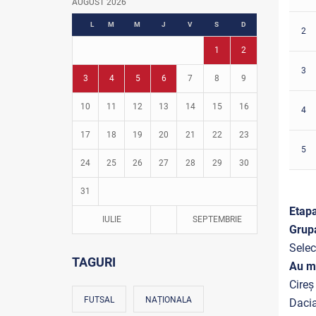
AUGUST 2026
Fotbal în grădinițe
L
M
M
J
V
S
D
2
1
2
3
3
4
5
6
7
8
9
10
11
12
13
14
15
16
4
17
18
19
20
21
22
23
5
24
25
26
27
28
29
30
31
Etapa
IULIE
SEPTEMBRIE
Grup
Selec
TAGURI
Au m
Cireș
FUTSAL
NAȚIONALA
Dacia