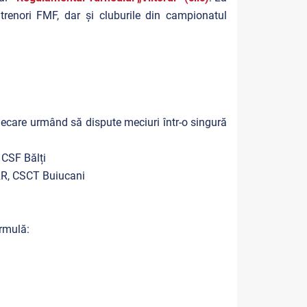
ntrenori FMF, dar și cluburile din campionatul
fiecare urmând să dispute meciuri într-o singură
 CSF Bălți
RR, CSCT Buiucani
ormulă: