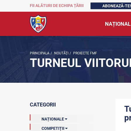
FII ALĂTURI DE ECHIPA ȚĂRII
ABONEAZĂ-TE!
NAȚIONAL
PRINCIPALA
/
NOUTĂŢI
/
PROIECTE FMF
TURNEUL VIITORU
CATEGORII
T
p
NAȚIONALE
COMPETIȚII