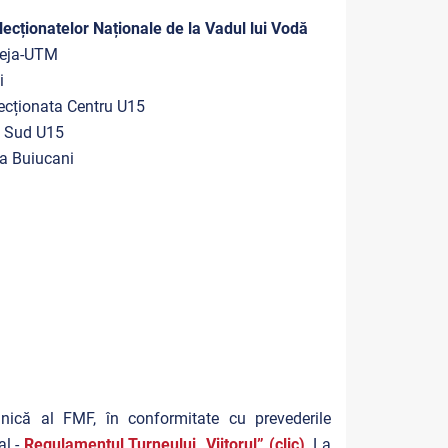
lecționatelor Naționale de la Vadul lui Vodă
beja-UTM
i
ecționata Centru U15
 Sud U15
ia Buiucani
nică al FMF, în conformitate cu prevederile
al -
Regulamentul Turneului „Viitorul” (clic)
. La