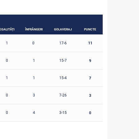
EGALITĂȚI
ÎNFRÂNGERI
GOLAVERAJ
PUNCTE
11
1
0
17-6
0
1
15-7
9
1
1
15-4
7
0
3
7-26
3
0
4
3-15
0