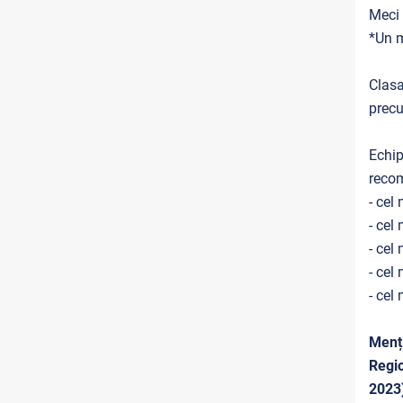
Meci 
*Un m
Clasa
precu
Echip
recom
- cel
- cel
- cel
- cel
- cel
Menți
Regio
2023)