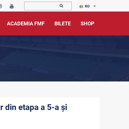
RO
ACADEMIA FMF
BILETE
SHOP
r din etapa a 5-a și