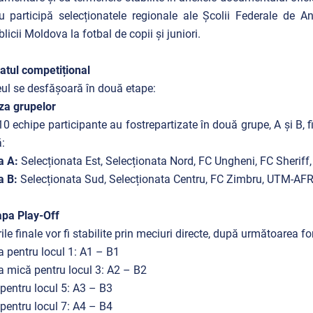
u participă selecționatele regionale ale Școlii Federale de A
licii Moldova la fotbal de copii și juniori.
tul competițional
ul se desfășoară în două etape:
za grupelor
10 echipe participante au fostrepartizate în două grupe, A și B, 
:
a A:
Selecționata Est, Selecționata Nord, FC Ungheni, FC Sheriff,
a B:
Selecționata Sud, Selecționata Centru, FC Zimbru, UTM-AF
apa Play-Off
ile finale vor fi stabilite prin meciuri directe, după următoarea f
a pentru locul 1: A1 – B1
a mică pentru locul 3: A2 – B2
pentru locul 5: A3 – B3
pentru locul 7: A4 – B4