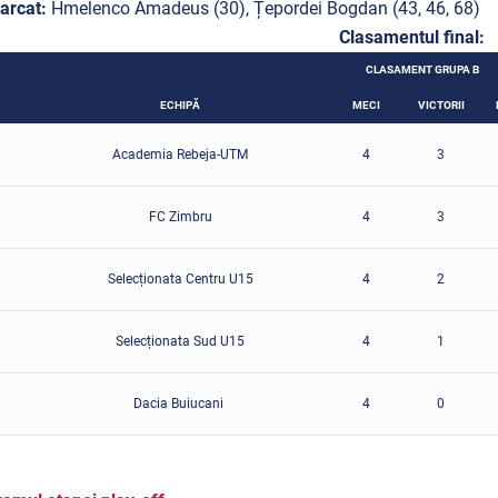
arcat:
Hmelenco Amadeus (30), Țepordei Bogdan (43, 46, 68)
Clasamentul final:
CLASAMENT GRUPA B
C
ECHIPĂ
MECI
VICTORII
Academia Rebeja-UTM
4
3
FC Zimbru
4
3
Selecționata Centru U15
4
2
Selecționata Sud U15
4
1
Dacia Buiucani
4
0