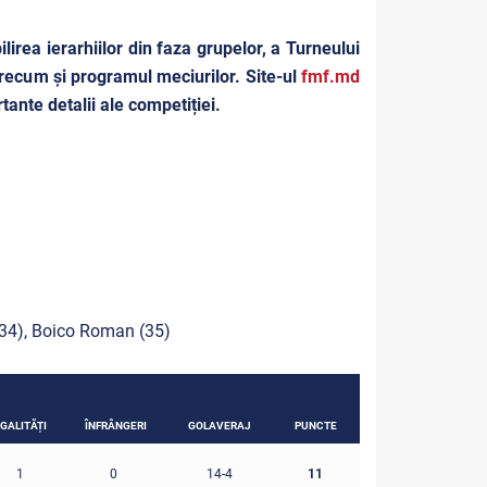
lirea ierarhiilor din faza grupelor, a Turneului
 precum și programul meciurilor. Site-ul
fmf.md
tante detalii ale competiției.
, 34), Boico Roman (35)
GALITĂȚI
ÎNFRÂNGERI
GOLAVERAJ
PUNCTE
11
1
0
14-4