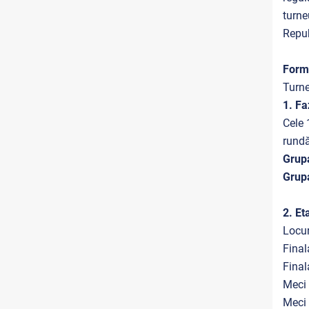
turne
Repub
Forma
Turne
1. Fa
Cele 
rundă
Grup
Grup
2. Et
Locur
Final
Final
Meci 
Meci 