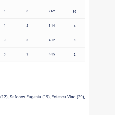
1
0
21-2
10
1
2
3-14
4
0
3
4-12
3
0
3
4-15
2
 (12), Safonov Eugeniu (19), Fotescu Vlad (29),