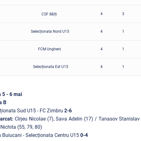
4
3
CSF Bălți
Selecționata Nord U15
4
1
FCM Ungheni
4
1
Selecționata Est U15
4
1
 5 - 6 mai
a B
ționata Sud U15 - FC Zimbru
2-6
arcat:
Cîrjeu Nicolae (7), Sava Adelin (17) / Tanasov Stanislav
 Nichita (55, 79, 80)
 Buiucani - Selecționata Centru U15
0-4