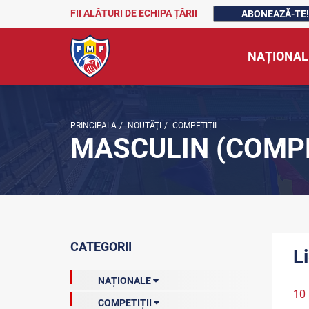
FII ALĂTURI DE ECHIPA ȚĂRII
ABONEAZĂ-TE!
NAȚIONAL
PRINCIPALA
/
NOUTĂŢI
/
COMPETIȚII
MASCULIN (COMPE
CATEGORII
L
NAȚIONALE
10
COMPETIȚII