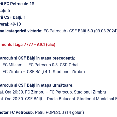
rii FC Petrocub:
18
ăți:
5
rii CSF Bălți:
1
eraj:
49-10
ai categorică victorie:
FC Petrocub - CSF Bălți 5-0 (09.03.2024
mentul Liga 7777 - AICI (clic)
trocub și CSF Bălți în etapa precedentă:
. FC Milsami – FC Petrocub 0-3. CSR Orhei
. FC Zimbru – CSF Bălți 4-1. Stadionul Zimbru
trocub și CSF Bălți în etapa următoare:
i. Ora 20:30. FC Zimbru – FC Petrocub. Stadionul Zimbru
i. Ora 20:30. CSF Bălți – Dacia Buiucani. Stadionul Municipal B
eter FC Petrocub:
Petru POPESCU (14 goluri)