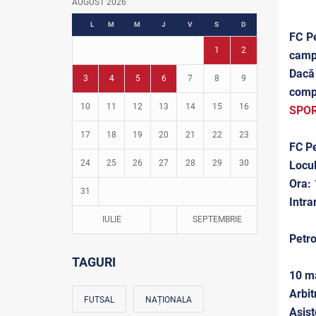
AUGUST 2026
Fotbal în grădinițe
L
M
M
J
V
S
D
FC Pe
1
2
campi
Dacă 
3
4
5
6
7
8
9
compe
10
11
12
13
14
15
16
SPOR
17
18
19
20
21
22
23
FC Pe
24
25
26
27
28
29
30
Locul
Ora:
31
Intra
IULIE
SEPTEMBRIE
Petro
TAGURI
10 ma
Arbit
FUTSAL
NAȚIONALA
Asist