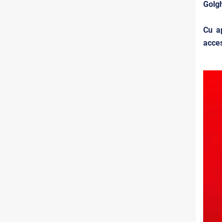
Golgh
Cu ap
acces