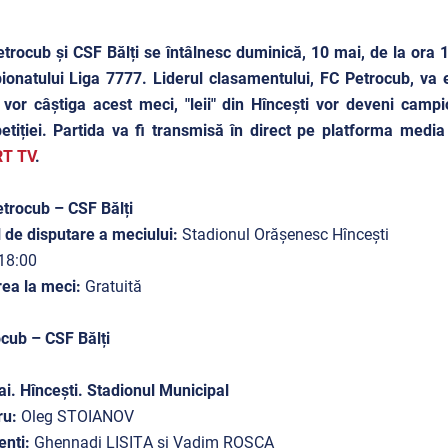
trocub și CSF Bălți se întâlnesc duminică, 10 mai, de la ora 1
onatului Liga 7777. Liderul clasamentului, FC Petrocub, va e
vor câștiga acest meci, "leii" din Hîncești vor deveni campi
tiției. Partida va fi transmisă în direct pe platforma medi
T TV
.
trocub – CSF Bălți
 de disputare a meciului:
Stadionul Orășenesc Hîncești
18:00
rea la meci:
Gratuită
cub – CSF Bălți
i. Hîncești. Stadionul Municipal
ru:
Oleg STOIANOV
enți:
Ghennadi LISIȚA și Vadim ROȘCA