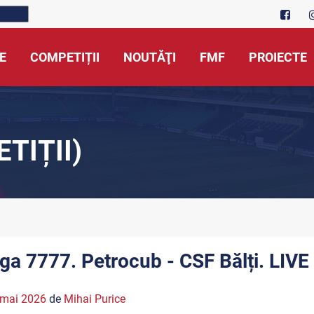
E
COMPETIȚII
NOUTĂŢI
FMF
PROIECTE
TIȚII)
iga 7777. Petrocub - CSF Bălți. LIVE
 mai 2026
de
Mihai Purice