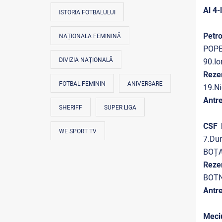
Al 4-l
ISTORIA FOTBALULUI
Petro
NAȚIONALA FEMININĂ
POPE
DIVIZIA NAȚIONALĂ
90.I
Reze
FOTBAL FEMININ
ANIVERSARE
19.Ni
Antre
SHERIFF
SUPER LIGA
CSF B
WE SPORT TV
7.Du
BOȚA
Reze
BOTN
Antre
Meciu