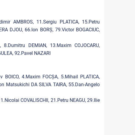
imir AMBROS, 11.Sergiu PLATICA, 15.Petru
ERA DJOU, 66.Ion BORȘ, 79.Victor BOGACIUC,
NĂ, 8.Dumitru DEMIAN, 13.Maxim COJOCARU,
UGULEA, 92.Pavel NAZARI
av BOICO, 4.Maxim FOCȘA, 5.Mihail PLATICA,
on Matsukichi DA SILVA TAIRA, 55.Dan-Angelo
.Nicolai COVALISCHII, 21.Petru NEAGU, 29.Ilie