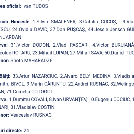
ea oficial:
Ivan TUDOS
cub Hîncești:
1.Silviu ȘMALENEA, 3.Cătălin CUCOȘ, 9.Vlad
SCU, 24.Ovidiu DAVID, 37.Dan PUȘCAȘ, 44.Jessie Jensen GU
on JARDAN
rve:
31.Victor DODON, 2.Vlad PASCARI, 4.Victor BURUIA
colae ROTARU, 23.Mihail LUPAN, 27.Mihail SAVA, 50.Daniel Ț
nor:
Shota MAHARADZE
ălți:
33.Artur NAZARCIUC, 2.Alvaro BELY MEDINA, 3.Vladisl
mitru BIVOL, 9.Marin CĂRUNTU, 22.Andrei RUSNAC, 32.Welingt
N, 71.Corneliu COTOGOI
rve:
1.Dumitru COVALI, 8.Ivan URVANȚEV, 10.Eugeniu COCIUC, 11
ARI, 31.Vladislav COSTIN
nor:
Veaceslav RUSNAC
ri directe:
24