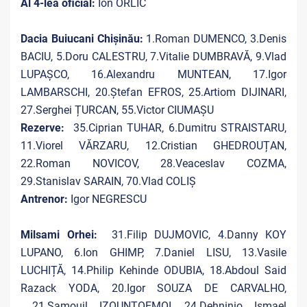
Al 4-lea oficial:
Ion ORLIC
Dacia Buiucani Chișinău:
1.Roman DUMENCO, 3.Denis
BACIU, 5.Doru CALESTRU, 7.Vitalie DUMBRAVĂ, 9.Vlad
LUPAȘCO, 16.Alexandru MUNTEAN, 17.Igor
LAMBARSCHI, 20.Ștefan EFROS, 25.Artiom DIJINARI,
27.Serghei ȚURCAN, 55.Victor CIUMAȘU
Rezerve:
35.Ciprian TUHAR, 6.Dumitru STRAISTARU,
11.Viorel VĂRZARU, 12.Cristian GHEDROUȚAN,
22.Roman NOVICOV, 28.Veaceslav COZMA,
29.Stanislav SARAIN, 70.Vlad COLIȘ
Antrenor:
Igor NEGRESCU
Milsami Orhei:
31.Filip DUJMOVIC, 4.Danny KOY
LUPANO, 6.Ion GHIMP, 7.Daniel LISU, 13.Vasile
LUCHIȚĂ, 14.Philip Kehinde ODUBIA, 18.Abdoul Said
Razack YODA, 20.Igor SOUZA DE CARVALHO,
21.Samouil IZOUNTOEMOI, 24.Dehninio Ismael