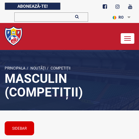
ABONEAZĂ-TE!
RO
Togg
navig
PRINCIPALA
/
NOUTĂŢI
/
COMPETIȚII
MASCULIN
(COMPETIȚII)
SIDEBAR