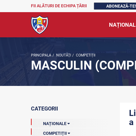
FII ALĂTURI DE ECHIPA ȚĂRII
ABONEAZĂ-TE!
NAȚIONAL
PRINCIPALA
/
NOUTĂŢI
/
COMPETIȚII
MASCULIN (COMPE
CATEGORII
L
a
NAȚIONALE
COMPETIȚII