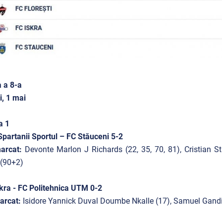
 a 8-a
i, 1 mai
a 1
partanii Sportul – FC Stăuceni 5-2
arcat:
De
vonte Marlon J Richards (22, 35, 70, 81), Cristian S
 (90+2)
kra - FC Politehnica UTM 0-2
arcat:
Isidore Yannick Duval Doumbe Nkalle (17), Samuel Gandi