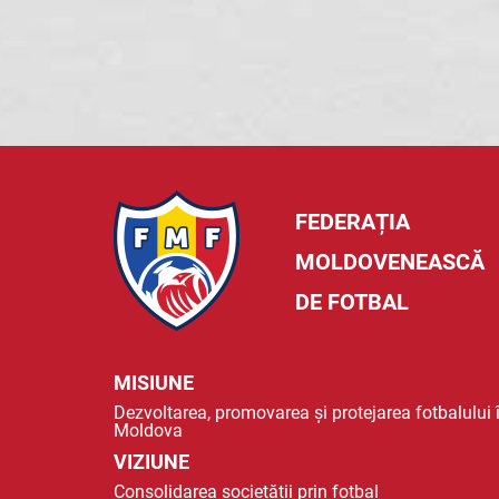
FEDERAȚIA
MOLDOVENEASCĂ
DE FOTBAL
MISIUNE
Dezvoltarea, promovarea și protejarea fotbalului 
Moldova
VIZIUNE
Consolidarea societății prin fotbal