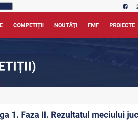
E
COMPETIȚII
NOUTĂŢI
FMF
PROIECTE
TIȚII)
iga 1. Faza II. Rezultatul meciului j