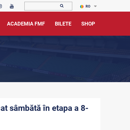
RO
ACADEMIA FMF
BILETE
SHOP
ucat sâmbătă în etapa a 8-