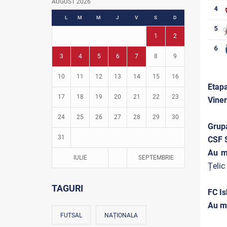
AUGUST 2026
Fotbal în grădinițe
L
M
M
J
V
S
D
1
2
3
4
5
6
7
8
9
10
11
12
13
14
15
16
Etapa
17
18
19
20
21
22
23
Viner
24
25
26
27
28
29
30
Grup
31
CSF S
Au m
IULIE
SEPTEMBRIE
Țelic
TAGURI
FC Is
Au m
FUTSAL
NAȚIONALA