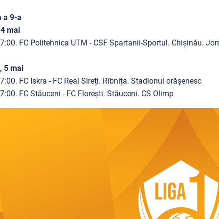
 a 9-a
 4 mai
7:00. FC Politehnica UTM - CSF Spartanii-Sportul.
Chișinău. Jom
, 5 mai
7:00. FC Iskra - FC Real Sireți. Rîbnița. Stadionul orășenesc
7:00. FC Stăuceni - FC Florești. Stăuceni. CS Olimp